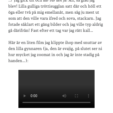
..? Jag gick dit och
där var den ju
! Åh, så glad jag
blev! Lilla gulliga tröttisugglan satt där och höll ett
öga eller två på mig emellanåt, men såg ju mest ut
som att den ville vara ifred och sova, stackarn. Jag
fotade såklart ett gäng bilder och jag ville typ aldrig
gå därifrån! Fast efter ett tag var jag rätt kall…
Här är en liten film jag klippte ihop med snuttar av
den lilla gynnaren (ja, den är svajig, på slutet ser ni
hur mycket jag zoomat in och jag är inte stadig på
handen…):