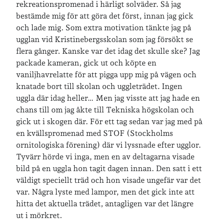
rekreationspromenad i härligt solväder. Så jag
café & restaurang
bestämde mig för att göra det först, innan jag gick
Bröllop
dator
och lade mig. Som extra motivation tänkte jag på
festligheter
foto
ugglan vid Kristinebergsskolan som jag försökt se
e-böcker
flera gånger. Kanske var det idag det skulle ske? Jag
frågor & svar
fåglar
fågelskådning
packade kameran, gick ut och köpte en
Göteborg
vaniljhavrelatte för att pigga upp mig på vägen och
födelsedag
geocaching
knatade bort till skolan och uggleträdet. Ingen
hemmet
hemsidan
ikea
uggla där idag heller… Men jag visste att jag hade en
chans till om jag åkte till Tekniska högskolan och
jobb
löpning
lopp
läsning
gick ut i skogen där. För ett tag sedan var jag med på
månadsbild
en kvällspromenad med STOF (Stockholms
musik
nobelpristagare
ornitologiska förening) där vi lyssnade efter ugglor.
resor
pappersböcker
Tyvärr hörde vi inga, men en av deltagarna visade
bild på en uggla hon tagit dagen innan. Den satt i ett
shopping
skolan
skor
väldigt speciellt träd och hon visade ungefär var det
var. Några lyste med lampor, men det gick inte att
Skriva
släkt
te
stockholm
hitta det aktuella trädet, antagligen var det längre
utflykter
tågsemester
teater
ut i mörkret.