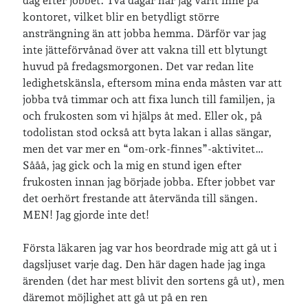
dag efter jobbet. Två dagar har jag varit inne på
kontoret, vilket blir en betydligt större
ansträngning än att jobba hemma. Därför var jag
inte jätteförvånad över att vakna till ett blytungt
Jag bokför
min läsning på Goodreads
.
huvud på fredagsmorgonen. Det var redan lite
ledighetskänsla, eftersom mina enda måsten var att
jobba två timmar och att fixa lunch till familjen, ja
Geocaching
och frukosten som vi hjälps åt med. Eller ok, på
todolistan stod också att byta lakan i allas sängar,
men det var mer en “om-ork-finnes”-aktivitet…
Sååå, jag gick och la mig en stund igen efter
frukosten innan jag började jobba. Efter jobbet var
det oerhört frestande att återvända till sängen.
Inlägg om geocaching
MEN! Jag gjorde inte det!
Första läkaren jag var hos beordrade mig att gå ut i
dagsljuset varje dag. Den här dagen hade jag inga
Etiketter
ärenden (det har mest blivit den sortens gå ut), men
barn
däremot möjlighet att gå ut på en ren
barnkläder
bibliotekslån