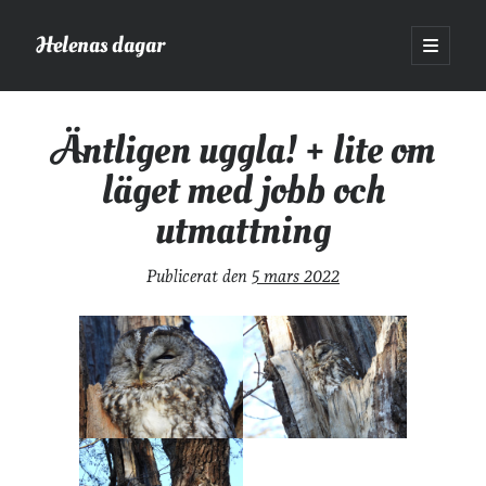
Helenas dagar
öppna
primär
Sidopanel
meny
Helenas dagar
>
Vardagsliv
>
Äntligen uggla! + lite om läget med jobb
och utmattning
Äntligen uggla! + lite om
läget med jobb och
Sök
utmattning
Sök
Publicerat den
5 mars 2022
Hej!
Jag heter Helena och är mamma till Ava och Sander, fru till Jonas
och frontendutvecklare på Tieto. Jag tycker om läsande, skrivande,
geocaching, löpning och att dricka te.
Mer om mig här.