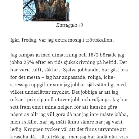
»
Om lösenordsskyddade inlägg
Senaste inläggen
Kattuggla <3
Sista semesterveckan
Igår, fredag, var jag extra mosig i tröttskallen.
Från Hälleforsnäs till Katrineholm på Sörmlandsleden
Nu är jag 46 år
Jag
tampas ju med utmattning
och 18/2 började jag
Två veckor på Öland
jobba 25% efter en tids sjukskrivning på heltid. Det
Jonas 47 år!
har varit tufft, såklart. Själva jobbandet har gått bra
för det mesta
–
jag har anpassade, roliga, icke-
stressiga uppgifter som jag jobbar självständigt med,
Senaste kommentarer
vilket underlättar mycket. Det jobbiga är att jag
Karin
om
Vålådalsfyrkanten 2024
orkar i princip noll utöver jobb och ruljangs. Jag har
Maria
om
Vår bröllopsdikt
sett fram emot mina helger, för att kanske göra
Fredrik D
om
Läste i Språktidningen om SÖ-stilen…
något av allt jag vill göra då när jag inte måste jobba,
Andrew
om
Söder runt 2023
men i stället har jag mått ännu sämre när jag varit
Mandalorian, vandring och sommarväder – Helenas dagar
om
ledig. Kroppen tycker väl att det finns utrymme att
Vandring mellan Ösmo och Segersäng i sommarväder
krascha då… Jättetråkigt, men jag har ändå nått viss