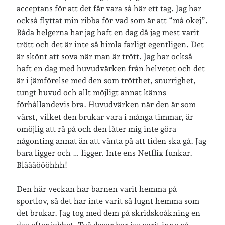
acceptans för att det får vara så här ett tag. Jag har
också flyttat min ribba för vad som är att “må okej”.
Arkiv
Båda helgerna har jag haft en dag då jag mest varit
Arkiv
trött och det är inte så himla farligt egentligen. Det
är skönt att sova när man är trött. Jag har också
haft en dag med huvudvärken från helvetet och det
är i jämförelse med den som trötthet, snurrighet,
Just nu läser jag
tungt huvud och allt möjligt annat känns
förhållandevis bra. Huvudvärken när den är som
värst, vilket den brukar vara i många timmar, är
omöjlig att rå på och den låter mig inte göra
någonting annat än att vänta på att tiden ska gå. Jag
bara ligger och … ligger. Inte ens Netflix funkar.
Bläääöööhhh!
Den här veckan har barnen varit hemma på
sportlov, så det har inte varit så lugnt hemma som
det brukar. Jag tog med dem på skridskoåkning en