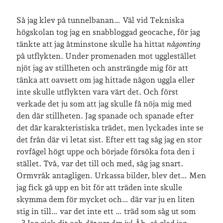
veckoincheckning
vandring
Så jag klev på tunnelbanan… Väl vid Tekniska
viktiga händelser
vegan
högskolan tog jag en snabbloggad geocache, för jag
tänkte att jag åtminstone skulle ha hittat
någonting
vänner
webben
på utflykten. Under promenaden mot ugglestället
njöt jag av stillheten och ansträngde mig för att
årssammanfattningar
öland
tänka att oavsett om jag hittade någon uggla eller
inte skulle utflykten vara värt det. Och först
verkade det ju som att jag skulle få nöja mig med
Kalender
den där stillheten. Jag spanade och spanade efter
det där karakteristiska trädet, men lyckades inte se
Logga in
det från där vi letat sist. Efter ett tag såg jag en stor
Flöde för inlägg
rovfågel högt uppe och började försöka fota den i
Flöde för kommentarer
stället. Två, var det till och med, såg jag snart.
WordPress.org
Ormvråk antagligen. Urkassa bilder, blev det… Men
jag fick gå upp en bit för att träden inte skulle
skymma dem för mycket och… där var ju en liten
stig in till… var det inte ett … träd som såg ut som