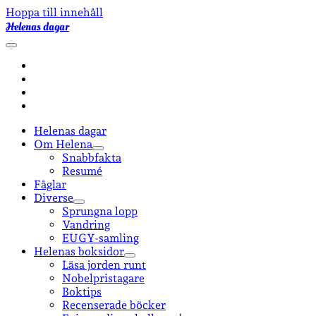
Hoppa till innehåll
Helenas dagar
öppna
primär
facebook
meny
instagram
email-
form
goodreads
Helenas dagar
Om Helena
öppna
Snabbfakta
undermeny
Resumé
Fåglar
Diverse
öppna
Sprungna lopp
undermeny
Vandring
EUGY-samling
Helenas boksidor
öppna
Läsa jorden runt
undermeny
Nobelpristagare
Boktips
Recenserade böcker