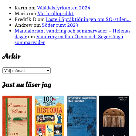
Karin
om
Vålådalsfyrkanten 2024
Maria
om
Vår bröllopsdikt
Fredrik D
om
Läste i Språktidningen om SÖ-stilen…
Andrew
om
Söder runt 2023
Mandalorian, vandring och sommarväder – Helenas
dagar
om
Vandring mellan Ösmo och Segersäng i
sommarväder
Arkiv
Arkiv
Just nu läser jag