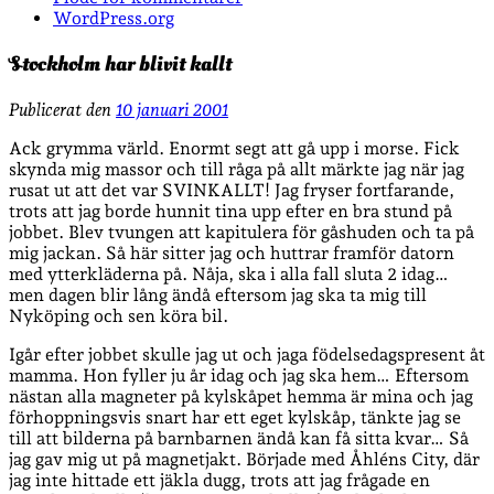
WordPress.org
Stockholm har blivit kallt
Publicerat den
10 januari 2001
Ack grymma värld. Enormt segt att gå upp i morse. Fick
skynda mig massor och till råga på allt märkte jag när jag
rusat ut att det var SVINKALLT! Jag fryser fortfarande,
trots att jag borde hunnit tina upp efter en bra stund på
jobbet. Blev tvungen att kapitulera för gåshuden och ta på
mig jackan. Så här sitter jag och huttrar framför datorn
med ytterkläderna på. Nåja, ska i alla fall sluta 2 idag…
men dagen blir lång ändå eftersom jag ska ta mig till
Nyköping och sen köra bil.
Igår efter jobbet skulle jag ut och jaga födelsedagspresent åt
mamma. Hon fyller ju år idag och jag ska hem… Eftersom
nästan alla magneter på kylskåpet hemma är mina och jag
förhoppningsvis snart har ett eget kylskåp, tänkte jag se
till att bilderna på barnbarnen ändå kan få sitta kvar… Så
jag gav mig ut på magnetjakt. Började med Åhléns City, där
jag inte hittade ett jäkla dugg, trots att jag frågade en