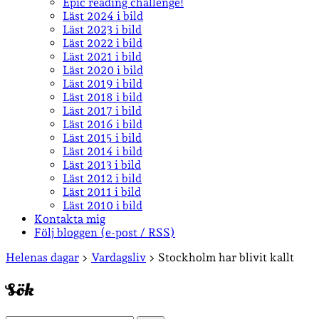
Epic reading challenge!
Läst 2024 i bild
Läst 2023 i bild
Läst 2022 i bild
Läst 2021 i bild
Läst 2020 i bild
Läst 2019 i bild
Läst 2018 i bild
Läst 2017 i bild
Läst 2016 i bild
Läst 2015 i bild
Läst 2014 i bild
Läst 2013 i bild
Läst 2012 i bild
Läst 2011 i bild
Läst 2010 i bild
Kontakta mig
Följ bloggen (e-post / RSS)
Sidopanel
Helenas dagar
>
Vardagsliv
>
Stockholm har blivit kallt
Sök