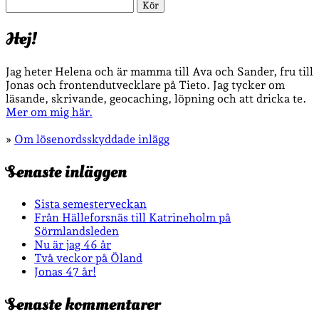
Sök
Hej!
Jag heter Helena och är mamma till Ava och Sander, fru till
Jonas och frontendutvecklare på Tieto. Jag tycker om
läsande, skrivande, geocaching, löpning och att dricka te.
Mer om mig här.
»
Om lösenordsskyddade inlägg
Senaste inläggen
Sista semesterveckan
Från Hälleforsnäs till Katrineholm på
Sörmlandsleden
Nu är jag 46 år
Två veckor på Öland
Jonas 47 år!
Senaste kommentarer