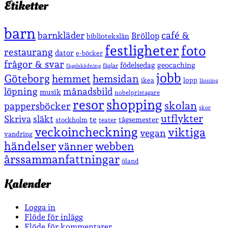
Etiketter
barn
café &
barnkläder
Bröllop
bibliotekslån
festligheter
foto
restaurang
dator
e-böcker
frågor & svar
födelsedag
geocaching
fåglar
fågelskådning
jobb
Göteborg
hemmet
hemsidan
lopp
ikea
läsning
löpning
månadsbild
musik
nobelpristagare
shopping
resor
skolan
pappersböcker
skor
utflykter
Skriva
släkt
te
stockholm
tågsemester
teater
veckoincheckning
viktiga
vegan
vandring
händelser
vänner
webben
årssammanfattningar
öland
Kalender
Logga in
Flöde för inlägg
Flöde för kommentarer