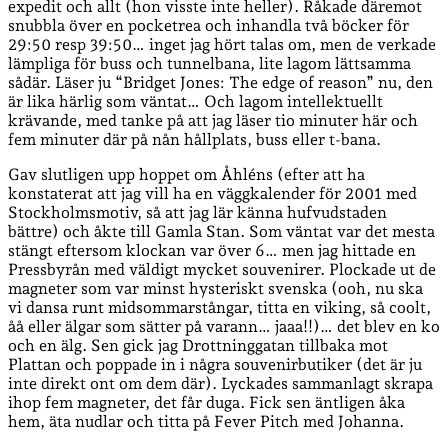
expedit och allt (hon visste inte heller). Råkade däremot
snubbla över en pocketrea och inhandla två böcker för
29:50 resp 39:50… inget jag hört talas om, men de verkade
lämpliga för buss och tunnelbana, lite lagom lättsamma
sådär. Läser ju “Bridget Jones: The edge of reason” nu, den
är lika härlig som väntat… Och lagom intellektuellt
krävande, med tanke på att jag läser tio minuter här och
fem minuter där på nån hållplats, buss eller t-bana.
Gav slutligen upp hoppet om Åhléns (efter att ha
konstaterat att jag vill ha en väggkalender för 2001 med
Stockholmsmotiv, så att jag lär känna hufvudstaden
bättre) och åkte till Gamla Stan. Som väntat var det mesta
stängt eftersom klockan var över 6… men jag hittade en
Pressbyrån med väldigt mycket souvenirer. Plockade ut de
magneter som var minst hysteriskt svenska (ooh, nu ska
vi dansa runt midsommarstångar, titta en viking, så coolt,
åå eller älgar som sätter på varann… jaaa!!)… det blev en ko
och en älg. Sen gick jag Drottninggatan tillbaka mot
Plattan och poppade in i några souvenirbutiker (det är ju
inte direkt ont om dem där). Lyckades sammanlagt skrapa
ihop fem magneter, det får duga. Fick sen äntligen åka
hem, äta nudlar och titta på Fever Pitch med Johanna.