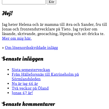
Sök
Hej!
Jag heter Helena och är mamma till Ava och Sander, fru till
Jonas och frontendutvecklare på Tieto. Jag tycker om
läsande, skrivande, geocaching, löpning och att dricka te.
Mer om mig här.
»
Om lösenordsskyddade inlägg
Senaste inläggen
Sista semesterveckan
Från Hälleforsnäs till Katrineholm på
Sörmlandsleden
Nu är jag 46 år
Två veckor på Öland
Jonas 47 år!
Senaste kommentarer