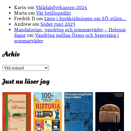
Karin
om
Vålådalsfyrkanten 2024
Maria
om
Vår bröllopsdikt
Fredrik D
om
Läste i Språktidningen om SÖ-stilen…
Andrew
om
Söder runt 2023
Mandalorian, vandring och sommarväder – Helenas
dagar
om
Vandring mellan Ösmo och Segersäng i
sommarväder
Arkiv
Arkiv
Just nu läser jag