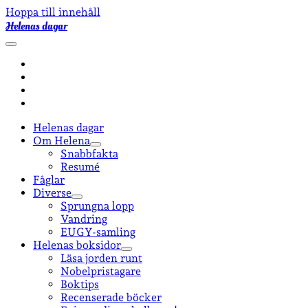
Hoppa till innehåll
Helenas dagar
öppna
primär
facebook
meny
instagram
email-
form
goodreads
Helenas dagar
Om Helena
öppna
Snabbfakta
undermeny
Resumé
Fåglar
Diverse
öppna
Sprungna lopp
undermeny
Vandring
EUGY-samling
Helenas boksidor
öppna
Läsa jorden runt
undermeny
Nobelpristagare
Boktips
Recenserade böcker