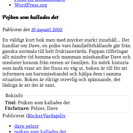
WordPress.org
Pojken som kallades det
Publicerat den
10 augusti 2002
En väldigt kort bok men med mycket starkt innehåll… Det
handlar om Dave, en pojke vars familjeförhållande går från
ganska normala till helt fruktansvärda. Pappan tillbringar
allt mindre tid hemma och mamman misshandlar Dave och
utesluter honom från resten av familjen. En mörk historia
som ändå visar att det finns en väg ut, boken är till för att
informera om barnmisshandel och hjälpa dem i samma
situation. Boken är riktigt otrevlig och spännande, det
läskiga är att det är sant.
Bokinfo
Titel:
Pojken som kallades det
Författare:
Pelzer, Dave
Publicerat i
Böcker
Vardagsliv
dave pelzer
pojken som kallades det