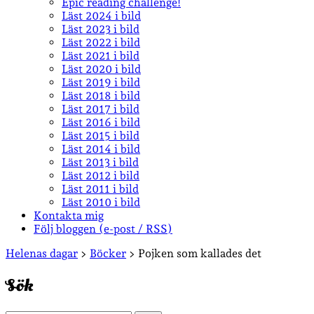
Epic reading challenge!
Läst 2024 i bild
Läst 2023 i bild
Läst 2022 i bild
Läst 2021 i bild
Läst 2020 i bild
Läst 2019 i bild
Läst 2018 i bild
Läst 2017 i bild
Läst 2016 i bild
Läst 2015 i bild
Läst 2014 i bild
Läst 2013 i bild
Läst 2012 i bild
Läst 2011 i bild
Läst 2010 i bild
Kontakta mig
Följ bloggen (e-post / RSS)
Sidopanel
Helenas dagar
>
Böcker
>
Pojken som kallades det
Sök