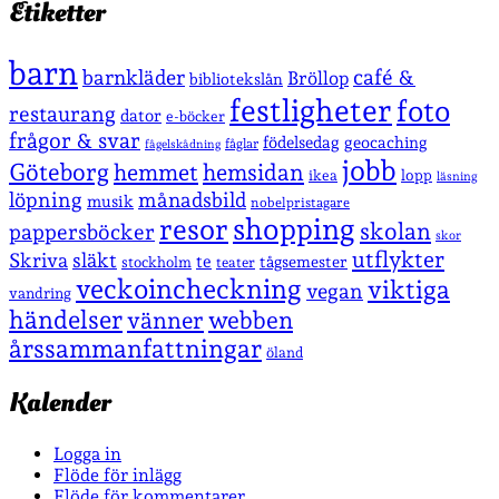
Etiketter
barn
café &
barnkläder
Bröllop
bibliotekslån
festligheter
foto
restaurang
dator
e-böcker
frågor & svar
födelsedag
geocaching
fåglar
fågelskådning
jobb
Göteborg
hemmet
hemsidan
lopp
ikea
läsning
löpning
månadsbild
musik
nobelpristagare
shopping
resor
skolan
pappersböcker
skor
utflykter
Skriva
släkt
te
stockholm
tågsemester
teater
veckoincheckning
viktiga
vegan
vandring
händelser
vänner
webben
årssammanfattningar
öland
Kalender
Logga in
Flöde för inlägg
Flöde för kommentarer