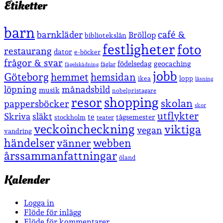
Etiketter
barn
café &
barnkläder
Bröllop
bibliotekslån
festligheter
foto
restaurang
dator
e-böcker
frågor & svar
födelsedag
geocaching
fåglar
fågelskådning
jobb
Göteborg
hemmet
hemsidan
lopp
ikea
läsning
löpning
månadsbild
musik
nobelpristagare
shopping
resor
skolan
pappersböcker
skor
utflykter
Skriva
släkt
te
stockholm
tågsemester
teater
veckoincheckning
viktiga
vegan
vandring
händelser
vänner
webben
årssammanfattningar
öland
Kalender
Logga in
Flöde för inlägg
Flöde för kommentarer