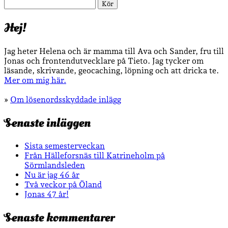
Sök
Hej!
Jag heter Helena och är mamma till Ava och Sander, fru till
Jonas och frontendutvecklare på Tieto. Jag tycker om
läsande, skrivande, geocaching, löpning och att dricka te.
Mer om mig här.
»
Om lösenordsskyddade inlägg
Senaste inläggen
Sista semesterveckan
Från Hälleforsnäs till Katrineholm på
Sörmlandsleden
Nu är jag 46 år
Två veckor på Öland
Jonas 47 år!
Senaste kommentarer