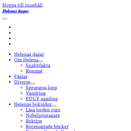
Hoppa till innehåll
Helenas dagar
öppna
primär
facebook
meny
instagram
email-
form
goodreads
Helenas dagar
Om Helena
öppna
Snabbfakta
undermeny
Resumé
Fåglar
Diverse
öppna
Sprungna lopp
undermeny
Vandring
EUGY-samling
Helenas boksidor
öppna
Läsa jorden runt
undermeny
Nobelpristagare
Boktips
Recenserade böcker