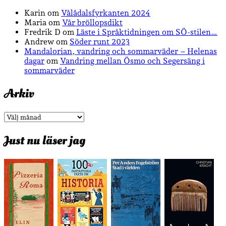
Karin
om
Vålådalsfyrkanten 2024
Maria
om
Vår bröllopsdikt
Fredrik D
om
Läste i Språktidningen om SÖ-stilen…
Andrew
om
Söder runt 2023
Mandalorian, vandring och sommarväder – Helenas
dagar
om
Vandring mellan Ösmo och Segersäng i
sommarväder
Arkiv
Arkiv
Just nu läser jag