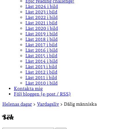
Epic reading challenge!
Läst 2024 i bild
Läst 2023 i bild
Läst 2022 i bild
Läst 2021 i bild
Läst 2020 i bild
Läst 2019 i bild
Läst 2018 i bild
Läst 2017 i bild
Läst 2016 i bild
Läst 2015 i bild
Läst 2014 i bild
Läst 2013 i bild
Läst 2012 i bild
Läst 2011 i bild
Läst 2010 i bild
Kontakta mig
Följ bloggen (e-post / RSS)
Sidopanel
Helenas dagar
>
Vardagsliv
>
Dålig människa
Sök