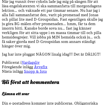
När jag vunnit över cykeln lade jag mig på sängen för att
läsa engelskatexten vi ska sammanfatta till morgondagens
lektion… och vaknade ett par timmar senare. Nu har jag i
alla fall sammanfattat den, varit på promenad med Jonas
och pillat lite med D-Groupsidan. Fast egentligen skulle jag
ju göra BG-målen efter promenaden… hmm, får ta dem
imorrn bitti. Kanske borde sova nu… fast jag känner
verkligen för att sitta uppe i en massa timmar till och pilla
hemsidesgrejer. Vill jobba på MIN hemsida också ju… och
få saker gjorda med D-Groupsidan som annars ständigt
hänger över mig.
Jag har inte pluggat NÅGON linalg idag!!! Det är DÅLIGT!
Publicerat i
Vardagsliv
Föregående inlägg
Åvvefix
Nästa inlägg
Snopp & foto
Bli först att kommentera
Lämna ett svar
Din e-postadress kommer inte publiceras.
Obligatoriska