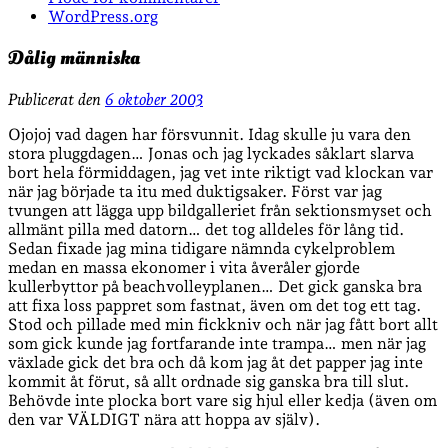
WordPress.org
Dålig människa
Publicerat den
6 oktober 2003
Ojojoj vad dagen har försvunnit. Idag skulle ju vara den
stora pluggdagen… Jonas och jag lyckades såklart slarva
bort hela förmiddagen, jag vet inte riktigt vad klockan var
när jag började ta itu med duktigsaker. Först var jag
tvungen att lägga upp bildgalleriet från sektionsmyset och
allmänt pilla med datorn… det tog alldeles för lång tid.
Sedan fixade jag mina tidigare nämnda cykelproblem
medan en massa ekonomer i vita åveråler gjorde
kullerbyttor på beachvolleyplanen… Det gick ganska bra
att fixa loss pappret som fastnat, även om det tog ett tag.
Stod och pillade med min fickkniv och när jag fått bort allt
som gick kunde jag fortfarande inte trampa… men när jag
växlade gick det bra och då kom jag åt det papper jag inte
kommit åt förut, så allt ordnade sig ganska bra till slut.
Behövde inte plocka bort vare sig hjul eller kedja (även om
den var VÄLDIGT nära att hoppa av själv).