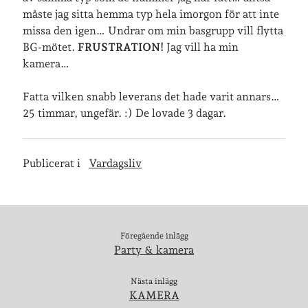
måste jag sitta hemma typ hela imorgon för att inte
missa den igen… Undrar om min basgrupp vill flytta
Senaste inläggen
BG-mötet.
FRUSTRATION!
Jag vill ha min
Sista semesterveckan
kamera…
Från Hälleforsnäs till Katrineholm på Sörmlandsleden
Nu är jag 46 år
Fatta vilken snabb leverans det hade varit annars…
Två veckor på Öland
25 timmar, ungefär. :) De lovade 3 dagar.
Jonas 47 år!
Publicerat i
Vardagsliv
Senaste kommentarer
Karin
om
Vålådalsfyrkanten 2024
Maria
om
Vår bröllopsdikt
Fredrik D
om
Läste i Språktidningen om SÖ-stilen…
Föregående inlägg
Party & kamera
Andrew
om
Söder runt 2023
Mandalorian, vandring och sommarväder – Helenas dagar
om
Vandring mellan Ösmo och Segersäng i sommarväder
Nästa inlägg
KAMERA