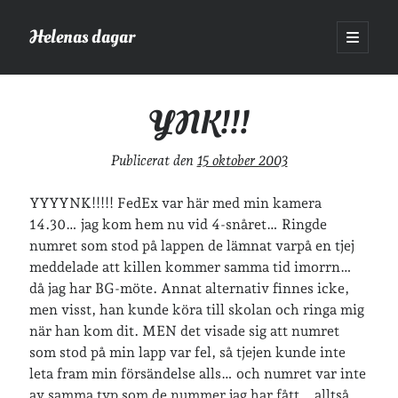
Helenas dagar
öppna
primär
Sidopanel
meny
Helenas dagar
>
Vardagsliv
>
YNK!!!
YNK!!!
Sök
Publicerat den
15 oktober 2003
Sök
YYYYNK!!!!! FedEx var här med min kamera
14.30… jag kom hem nu vid 4-snåret… Ringde
numret som stod på lappen de lämnat varpå en tjej
meddelade att killen kommer samma tid imorrn…
då jag har BG-möte. Annat alternativ finnes icke,
Hej!
men visst, han kunde köra till skolan och ringa mig
Jag heter Helena och är mamma till Ava och Sander, fru till Jonas
när han kom dit. MEN det visade sig att numret
och frontendutvecklare på Tieto. Jag tycker om läsande, skrivande,
som stod på min lapp var fel, så tjejen kunde inte
geocaching, löpning och att dricka te.
Mer om mig här.
leta fram min försändelse alls… och numret var inte
»
Om lösenordsskyddade inlägg
av samma typ som de nummer jag har fått… alltså