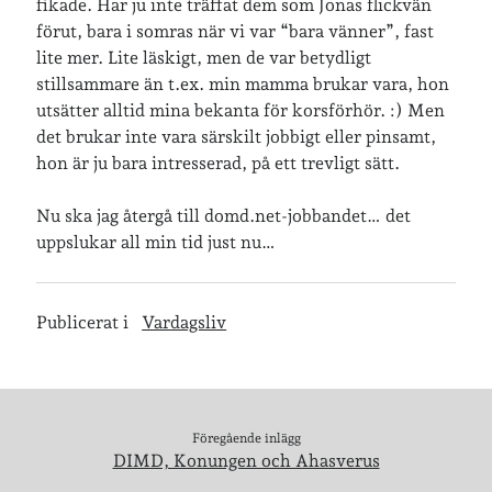
fikade. Har ju inte träffat dem som Jonas flickvän
förut, bara i somras när vi var “bara vänner”, fast
Arkiv
lite mer. Lite läskigt, men de var betydligt
Arkiv
stillsammare än t.ex. min mamma brukar vara, hon
utsätter alltid mina bekanta för korsförhör. :) Men
det brukar inte vara särskilt jobbigt eller pinsamt,
Just nu läser jag
hon är ju bara intresserad, på ett trevligt sätt.
Nu ska jag återgå till domd.net-jobbandet… det
uppslukar all min tid just nu…
Publicerat i
Vardagsliv
Föregående inlägg
DIMD, Konungen och Ahasverus