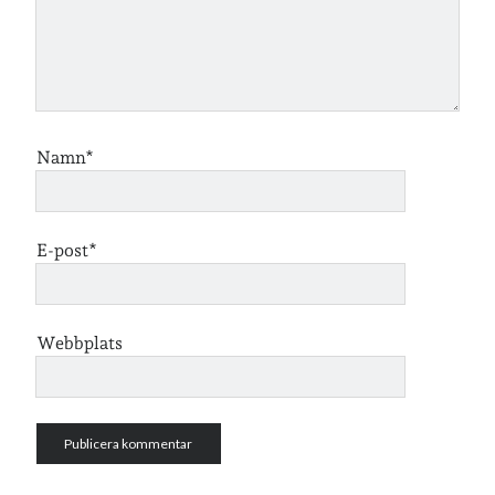
café & restaurang
Bröllop
dator
festligheter
foto
e-böcker
frågor & svar
fåglar
fågelskådning
Göteborg
födelsedag
geocaching
Namn*
hemmet
hemsidan
ikea
jobb
löpning
lopp
läsning
E-post*
månadsbild
musik
nobelpristagare
resor
pappersböcker
Webbplats
shopping
skolan
skor
Skriva
släkt
te
stockholm
utflykter
tågsemester
teater