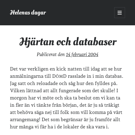
Helenas dagar
öppna
primär
Sidopanel
meny
Helenas dagar
>
Vardagsliv
>
Hjärtan och databaser
Hjärtan och databaser
Sök
Publicerat den
14 februari 2004
Sök
Det var verkligen en kick natten till idag att se hur
anmälningarna till D
D rasslade in i min databas.
ÖM
Jag satt och reloadade och såg hur den fylldes på.
Vilken lättnad att allt fungerade som det skulle! I
morgon har vi möte och ska ta beslut om vi kan ta
Hej!
in fler än vi tänkte från början, det är ju så tråkigt
Jag heter Helena och är mamma till Ava och Sander, fru till Jonas
att behöva säga nej till folk som vill komma på vårt
och frontendutvecklare på Tieto. Jag tycker om läsande, skrivande,
arrangemang! Det som begränsar är ju framför allt
geocaching, löpning och att dricka te.
Mer om mig här.
hur många vi får ha i de lokaler de ska vara i.
»
Om lösenordsskyddade inlägg