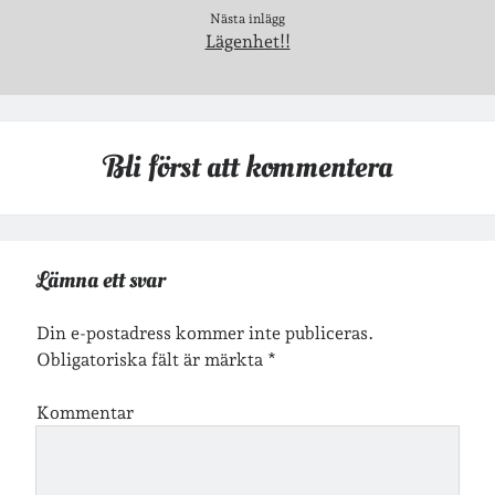
Nästa inlägg
Lägenhet!!
Jag bokför
min läsning på Goodreads
.
Geocaching
Bli först att kommentera
Lämna ett svar
Inlägg om geocaching
Din e-postadress kommer inte publiceras.
Obligatoriska fält är märkta
*
Kommentar
Etiketter
barn
barnkläder
bibliotekslån