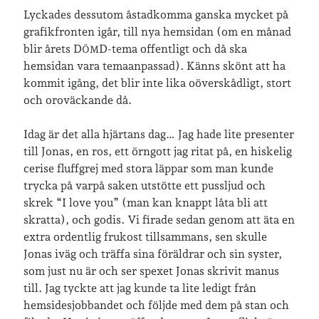
Lyckades dessutom åstadkomma ganska mycket på
grafikfronten igår, till nya hemsidan (om en månad
Senaste inläggen
blir årets D
D-tema offentligt och då ska
ÖM
Sista semesterveckan
hemsidan vara temaanpassad). Känns skönt att ha
Från Hälleforsnäs till Katrineholm på Sörmlandsleden
kommit igång, det blir inte lika oöverskådligt, stort
Nu är jag 46 år
och oroväckande då.
Två veckor på Öland
Jonas 47 år!
Idag är det alla hjärtans dag… Jag hade lite presenter
till Jonas, en ros, ett örngott jag ritat på, en hiskelig
cerise fluffgrej med stora läppar som man kunde
Senaste kommentarer
trycka på varpå saken utstötte ett pussljud och
skrek “I love you” (man kan knappt låta bli att
Karin
om
Vålådalsfyrkanten 2024
skratta), och godis. Vi firade sedan genom att äta en
Maria
om
Vår bröllopsdikt
extra ordentlig frukost tillsammans, sen skulle
Fredrik D
om
Läste i Språktidningen om SÖ-stilen…
Jonas iväg och träffa sina föräldrar och sin syster,
Andrew
om
Söder runt 2023
som just nu är och ser spexet Jonas skrivit manus
Mandalorian, vandring och sommarväder – Helenas dagar
om
till. Jag tyckte att jag kunde ta lite ledigt från
Vandring mellan Ösmo och Segersäng i sommarväder
hemsidesjobbandet och följde med dem på stan och