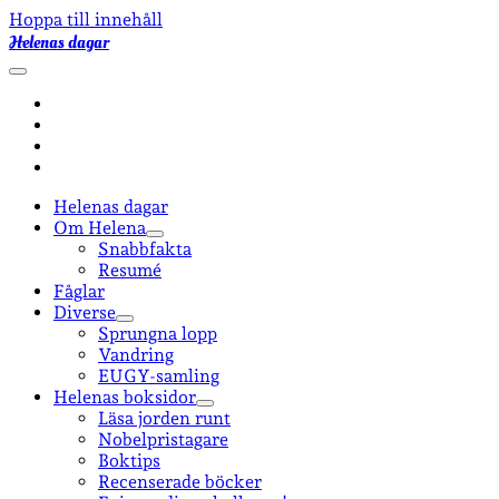
Hoppa till innehåll
Helenas dagar
öppna
primär
facebook
meny
instagram
email-
form
goodreads
Helenas dagar
Om Helena
öppna
Snabbfakta
undermeny
Resumé
Fåglar
Diverse
öppna
Sprungna lopp
undermeny
Vandring
EUGY-samling
Helenas boksidor
öppna
Läsa jorden runt
undermeny
Nobelpristagare
Boktips
Recenserade böcker