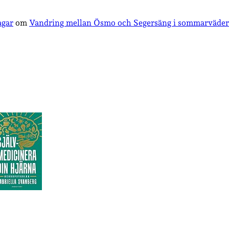
agar
om
Vandring mellan Ösmo och Segersäng i sommarväder