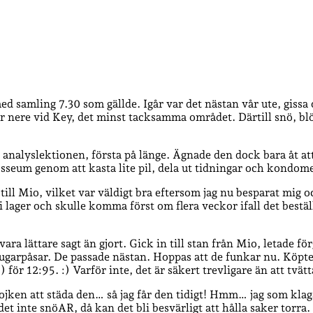
d samling 7.30 som gällde. Igår var det nästan vår ute, gissa 
ar nere vid Key, det minst tacksamma området. Därtill snö, bl
av analyslektionen, första på länge. Ägnade den dock bara åt 
sseum genom att kasta lite pil, dela ut tidningar och kondomer,
till Mio, vilket var väldigt bra eftersom jag nu besparat mig 
i lager och skulle komma först om flera veckor ifall det bestä
ra lättare sagt än gjort. Gick in till stan från Mio, letade fö
garpåsar. De passade nästan. Hoppas att de funkar nu. Köpte ä
ör 12:95. :) Varför inte, det är säkert trevligare än att tvät
ojken att städa den… så jag får den tidigt! Hmm… jag som klaga
et inte snöAR, då kan det bli besvärligt att hålla saker torra.