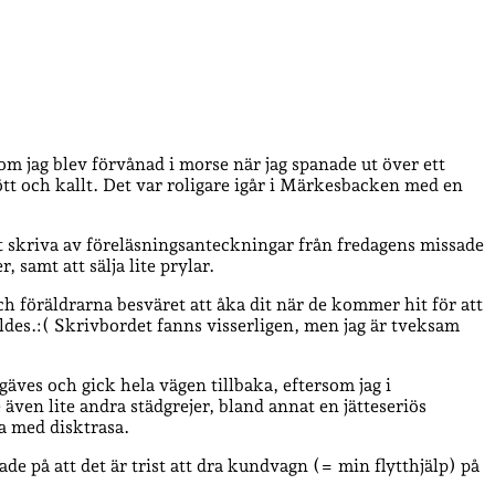
om jag blev förvånad i morse när jag spanade ut över ett
ött och kallt. Det var roligare igår i Märkesbacken med en
att skriva av föreläsningsanteckningar från fredagens missade
 samt att sälja lite prylar.
och föräldrarna besväret att åka dit när de kommer hit för att
lldes.:( Skrivbordet fanns visserligen, men jag är tveksam
rgäves och gick hela vägen tillbaka, eftersom jag i
ven lite andra städgrejer, bland annat en jätteseriös
ta med disktrasa.
de på att det är trist att dra kundvagn (= min flytthjälp) på