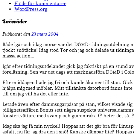
Flöde för kommentarer
WordPress.org
Snöoväder
Publicerat den
23 mars 2004
Både igår och idag morse var det D
D-tidningsutdelning me
ÖM
tjockt snötäcke! Idag stod Tor och jag och delade ut tidning
massa action…
Igår efter tidningsutdelandet gick jag faktiskt på en stund 
föreläsning. Sen var det dags att marknadsföra D
D i Colo
ÖM
Eftermiddagen hade jag fri och kunde åka ner till stan. Gick 
hjälpa mig med möbler. Mitt tilltänkta datorbord fanns inte 
till om jag vill ha det eller inte.
Letade även efter dammsugarpåsar på stan, vilket visade sig va
billighetsaffären Bonus sett några suspekta universaldammsu
fönstertvättare med svamp och gummiraka (? heter det så..?) f
Idag ska jag få min nyckel! Hoppas att det går bra för Linusp
asfalt, nu får jag dra den i snö! Kanske dämpar lite? Hoppas d