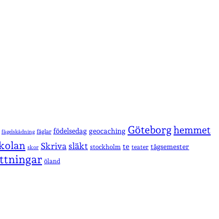
Göteborg
hemmet
födelsedag
geocaching
fåglar
fågelskådning
kolan
Skriva
släkt
te
stockholm
tågsemester
teater
skor
ttningar
öland