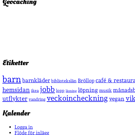
Geocaching
Etiketter
barn
café & restaur
barnkläder
Bröllop
bibliotekslån
jobb
hemsidan
löpning
månadsb
musik
lopp
ikea
läsning
veckoincheckning
vi
utflykter
vegan
vandring
Kalender
Logga in
Flöde för inlägg