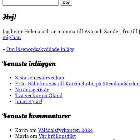
Sök
Hej!
Jag heter Helena och är mamma till Ava och Sander, fru till
mig här.
»
Om lösenordsskyddade inlägg
Senaste inläggen
Sista semesterveckan
Från Hälleforsnäs till Katrineholm på Sörmlandsleden
Nu är jag 46 år
Två veckor på Öland
Jonas 47 år!
Senaste kommentarer
Karin
om
Vålådalsfyrkanten 2024
Maria
om
Vår bröllopsdikt