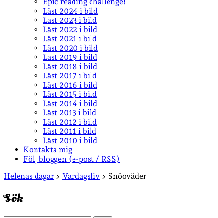
Epic reading challenge!
Läst 2024 i bild
Läst 2023 i bild
Läst 2022 i bild
Läst 2021 i bild
Läst 2020 i bild
Läst 2019 i bild
Läst 2018 i bild
Läst 2017 i bild
Läst 2016 i bild
Läst 2015 i bild
Läst 2014 i bild
Läst 2013 i bild
Läst 2012 i bild
Läst 2011 i bild
Läst 2010 i bild
Kontakta mig
Följ bloggen (e-post / RSS)
Sidopanel
Helenas dagar
>
Vardagsliv
>
Snöoväder
Sök