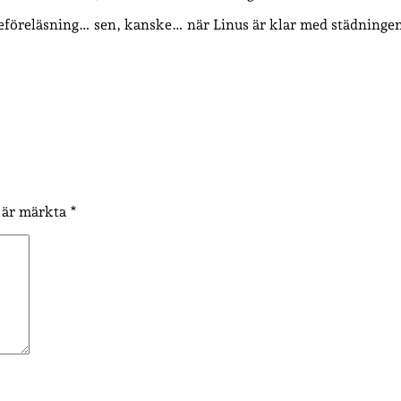
eföreläsning… sen, kanske… när Linus är klar med städning
t är märkta
*