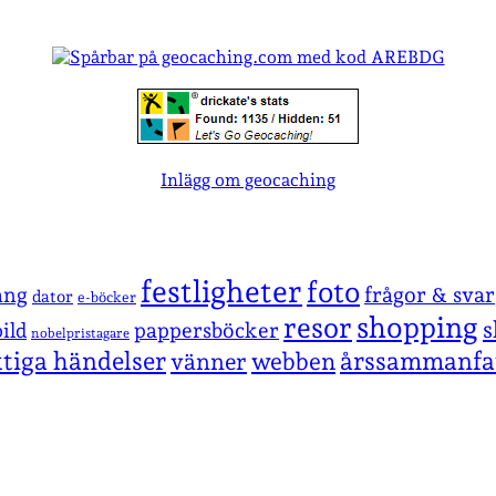
Inlägg om geocaching
festligheter
foto
ang
frågor & svar
dator
e-böcker
shopping
resor
s
pappersböcker
ild
nobelpristagare
ktiga händelser
årssammanfa
vänner
webben