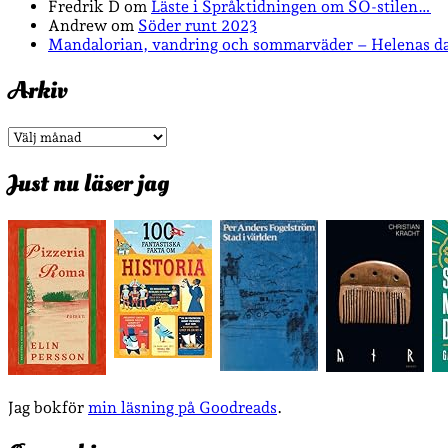
Fredrik D
om
Läste i Språktidningen om SÖ-stilen…
Andrew
om
Söder runt 2023
Mandalorian, vandring och sommarväder – Helenas d
Arkiv
Arkiv
Just nu läser jag
Jag bokför
min läsning på Goodreads
.