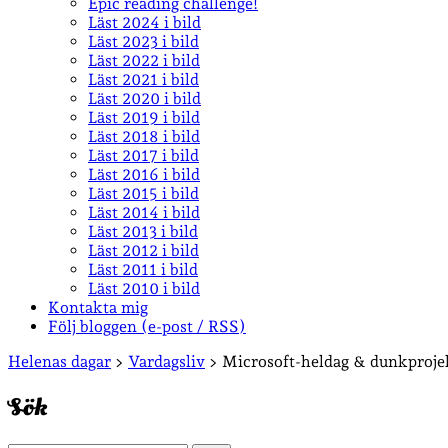
Epic reading challenge!
Läst 2024 i bild
Läst 2023 i bild
Läst 2022 i bild
Läst 2021 i bild
Läst 2020 i bild
Läst 2019 i bild
Läst 2018 i bild
Läst 2017 i bild
Läst 2016 i bild
Läst 2015 i bild
Läst 2014 i bild
Läst 2013 i bild
Läst 2012 i bild
Läst 2011 i bild
Läst 2010 i bild
Kontakta mig
Följ bloggen (e-post / RSS)
Sidopanel
Helenas dagar
>
Vardagsliv
>
Microsoft-heldag & dunkproje
Sök