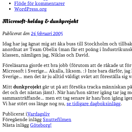
Flöde för kommentarer
WordPress.org
Microsoft-heldag & dunkprojekt
Publicerat den
24 februari 2005
Idag har jag ägnat mig att åka buss till Stockholm och tillb
anordnat av Team Obelix (man får ett poäng i Industrikunskap
klassen, nämligen jag, Niklas och D
avid.
Föreläsarna gjorde ett bra jobb (förutom att de råkade ut för
Microsoft i Sverige… Akalla, liksom. :) Inte bara därför, ja
Sverige… men det är ju alltid väldigt svårt att föreställa sig 
Mitt
dunkprojekt
går ut på att försöka tracka människan på
det och det nästan jämt). När han/hon sätter igång tar jag m
sammanträffande… men ett tag senare är han/hon igång igen. 
Vi har stört oss länge nog nu,
se tidigare dagboksinlägg
.
Publicerat i
Vardagsliv
Föregående inlägg
Snuttefilmen
Nästa inlägg
Göteborg!