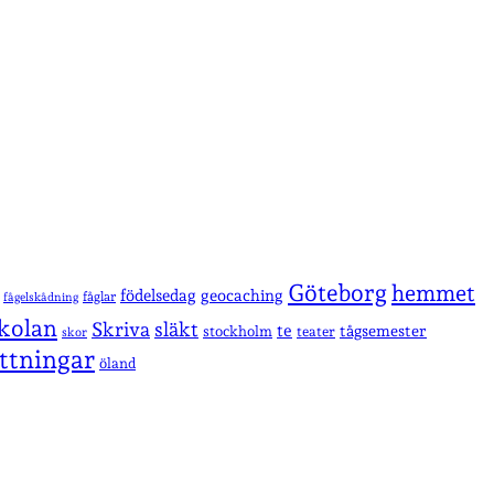
Göteborg
hemmet
födelsedag
geocaching
fåglar
fågelskådning
kolan
Skriva
släkt
te
stockholm
tågsemester
teater
skor
ttningar
öland