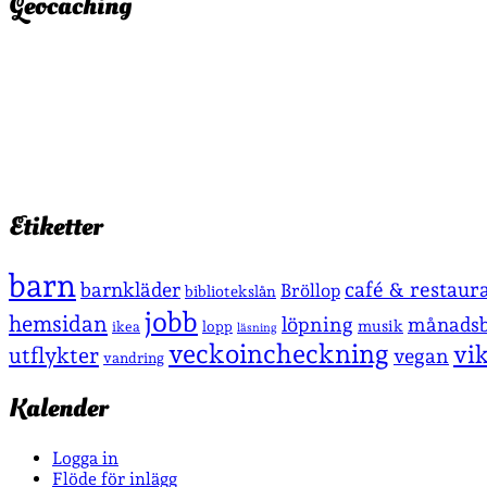
Geocaching
Etiketter
barn
café & restaur
barnkläder
Bröllop
bibliotekslån
jobb
hemsidan
löpning
månadsb
musik
lopp
ikea
läsning
veckoincheckning
vi
utflykter
vegan
vandring
Kalender
Logga in
Flöde för inlägg