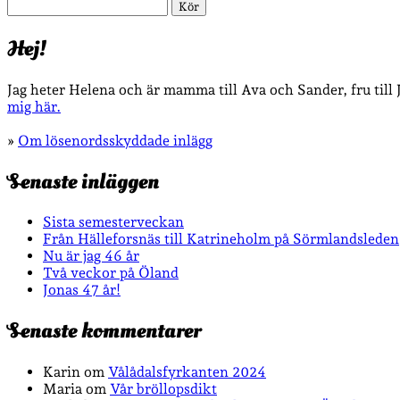
Sök
Hej!
Jag heter Helena och är mamma till Ava och Sander, fru till
mig här.
»
Om lösenordsskyddade inlägg
Senaste inläggen
Sista semesterveckan
Från Hälleforsnäs till Katrineholm på Sörmlandsleden
Nu är jag 46 år
Två veckor på Öland
Jonas 47 år!
Senaste kommentarer
Karin
om
Vålådalsfyrkanten 2024
Maria
om
Vår bröllopsdikt