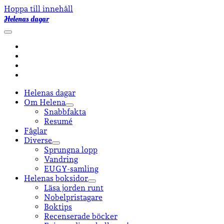
Hoppa till innehåll
Helenas dagar
öppna
primär
facebook
meny
instagram
email-
form
goodreads
Helenas dagar
Om Helena
öppna
Snabbfakta
undermeny
Resumé
Fåglar
Diverse
öppna
Sprungna lopp
undermeny
Vandring
EUGY-samling
Helenas boksidor
öppna
Läsa jorden runt
undermeny
Nobelpristagare
Boktips
Recenserade böcker