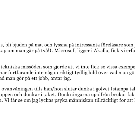
aks, bli bjuden på mat och lyssna på intressanta föreläsare so
 om man går på två!). Microsoft ligger i Akalla, fick vi erfa
 tekniska missöden som gjorde att vi inte fick se vissa exempel)
g har fortfarande inte någon riktigt tydlig bild över vad man 
vad man gör på ett jobb, antar jag.
 ovanvåningen tills han/hon slutar dunka i golvet (stampa ta
oppen och dunkar i taket. Dunkningarna uppifrån brukar faktis
Vi får se om jag lyckas psyka människan tillräckligt för att 