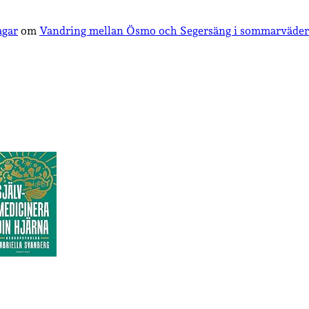
agar
om
Vandring mellan Ösmo och Segersäng i sommarväder