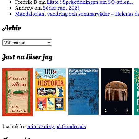
Fredrik D
om
Läste i Språktidningen om SÖ-stilen…
Andrew
om
Söder runt 2023
Mandalorian, vandring och sommarväder – Helenas d
Arkiv
Arkiv
Just nu läser jag
Jag bokför
min läsning på Goodreads
.