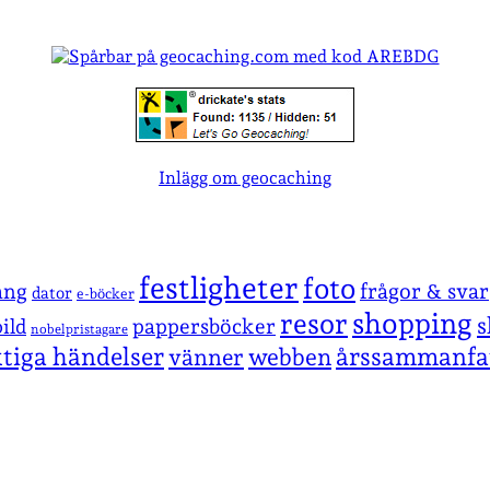
Inlägg om geocaching
festligheter
foto
ang
frågor & svar
dator
e-böcker
shopping
resor
s
pappersböcker
ild
nobelpristagare
ktiga händelser
årssammanfa
vänner
webben