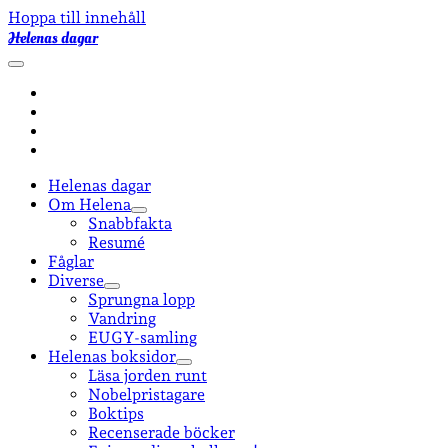
Hoppa till innehåll
Helenas dagar
öppna
primär
facebook
meny
instagram
email-
form
goodreads
Helenas dagar
Om Helena
öppna
Snabbfakta
undermeny
Resumé
Fåglar
Diverse
öppna
Sprungna lopp
undermeny
Vandring
EUGY-samling
Helenas boksidor
öppna
Läsa jorden runt
undermeny
Nobelpristagare
Boktips
Recenserade böcker