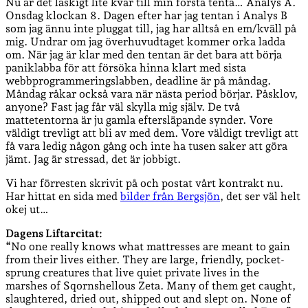
Nu är det läskigt lite kvar till min första tenta… Analys A.
Onsdag klockan 8. Dagen efter har jag tentan i Analys B
som jag ännu inte pluggat till, jag har alltså en em/kväll på
mig. Undrar om jag överhuvudtaget kommer orka ladda
om. När jag är klar med den tentan är det bara att börja
paniklabba för att försöka hinna klart med sista
webbprogrammeringslabben, deadline är på måndag.
Måndag råkar också vara när nästa period börjar. Påsklov,
anyone? Fast jag får väl skylla mig själv. De två
mattetentorna är ju gamla eftersläpande synder. Vore
väldigt trevligt att bli av med dem. Vore väldigt trevligt att
få vara ledig någon gång och inte ha tusen saker att göra
jämt. Jag är stressad, det är jobbigt.
Vi har förresten skrivit på och postat vårt kontrakt nu.
Har hittat en sida med
bilder från Bergsjön
, det ser väl helt
okej ut…
Dagens Liftarcitat:
“No one really knows what mattresses are meant to gain
from their lives either. They are large, friendly, pocket-
sprung creatures that live quiet private lives in the
marshes of Sqornshellous Zeta. Many of them get caught,
slaughtered, dried out, shipped out and slept on. None of