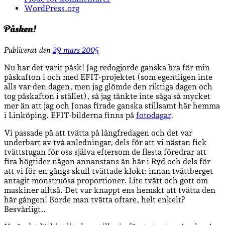
WordPress.org
Påsken!
Publicerat den
29 mars 2005
Nu har det varit påsk! Jag redogjorde ganska bra för min
påskafton i och med EFIT-projektet (som egentligen inte
alls var den dagen, men jag glömde den riktiga dagen och
tog påskafton i stället), så jag tänkte inte säga så mycket
mer än att jag och Jonas firade ganska stillsamt här hemma
i Linköping. EFIT-bilderna finns på
fotodagar
.
Vi passade på att tvätta på långfredagen och det var
underbart av två anledningar, dels för att vi nästan fick
tvättstugan för oss själva eftersom de flesta föredrar att
fira högtider någon annanstans än här i Ryd och dels för
att vi för en gångs skull tvättade klokt: innan tvättberget
antagit monstruösa proportioner. Lite tvätt och gott om
maskiner alltså. Det var knappt ens hemskt att tvätta den
här gången! Borde man tvätta oftare, helt enkelt?
Besvärligt..