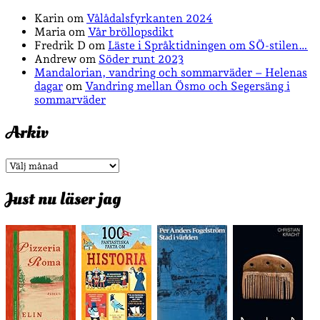
Karin
om
Vålådalsfyrkanten 2024
Maria
om
Vår bröllopsdikt
Fredrik D
om
Läste i Språktidningen om SÖ-stilen…
Andrew
om
Söder runt 2023
Mandalorian, vandring och sommarväder – Helenas
dagar
om
Vandring mellan Ösmo och Segersäng i
sommarväder
Arkiv
Arkiv
Just nu läser jag