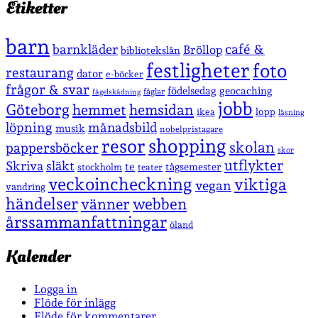
Etiketter
barn
café &
barnkläder
Bröllop
bibliotekslån
festligheter
foto
restaurang
dator
e-böcker
frågor & svar
födelsedag
geocaching
fåglar
fågelskådning
jobb
Göteborg
hemmet
hemsidan
lopp
ikea
läsning
löpning
månadsbild
musik
nobelpristagare
shopping
resor
skolan
pappersböcker
skor
utflykter
Skriva
släkt
te
stockholm
tågsemester
teater
veckoincheckning
viktiga
vegan
vandring
händelser
vänner
webben
årssammanfattningar
öland
Kalender
Logga in
Flöde för inlägg
Flöde för kommentarer