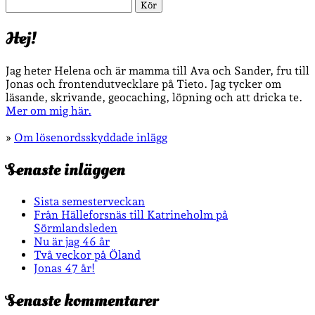
Sök
Hej!
Jag heter Helena och är mamma till Ava och Sander, fru till
Jonas och frontendutvecklare på Tieto. Jag tycker om
läsande, skrivande, geocaching, löpning och att dricka te.
Mer om mig här.
»
Om lösenordsskyddade inlägg
Senaste inläggen
Sista semesterveckan
Från Hälleforsnäs till Katrineholm på
Sörmlandsleden
Nu är jag 46 år
Två veckor på Öland
Jonas 47 år!
Senaste kommentarer