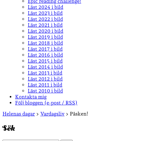
Epic reading challenge!
Läst 2024 i bild
Läst 2023 i bild
Läst 2022 i bild
Läst 2021 i bild
Läst 2020 i bild
Läst 2019 i bild
Läst 2018 i bild
Läst 2017 i bild
Läst 2016 i bild
Läst 2015 i bild
Läst 2014 i bild
Läst 2013 i bild
Läst 2012 i bild
Läst 2011 i bild
Läst 2010 i bild
Kontakta mig
Följ bloggen (e-post / RSS)
Sidopanel
Helenas dagar
>
Vardagsliv
>
Påsken!
Sök