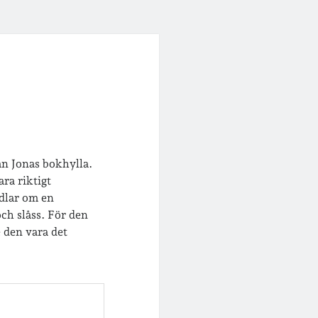
rån Jonas bokhylla.
ra riktigt
ndlar om en
ch slåss. För den
 den vara det