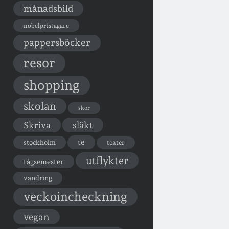
månadsbild
nobelpristagare
pappersböcker
resor
shopping
skolan
skor
Skriva
släkt
te
stockholm
teater
utflykter
tågsemester
vandring
veckoincheckning
vegan