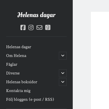
Helenas dagar
facebook
instagram
email-
goodreads
form
Helenas dagar
öppna
Om Helena
undermeny
Fåglar
öppna
Diverse
undermeny
öppna
Helenas boksidor
undermeny
Kontakta mig
Följ bloggen (e-post / RSS)