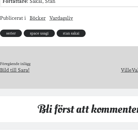
Författare:
Sakai, Stan
Publicerat i
Böcker
Vardagsliv
serier
space usagi
stan sakai
Föregående inlägg
Bild till Sara!
VilleVa
Bli först att kommente