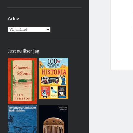
Arkiv
Arkiv
Just nu läser jag