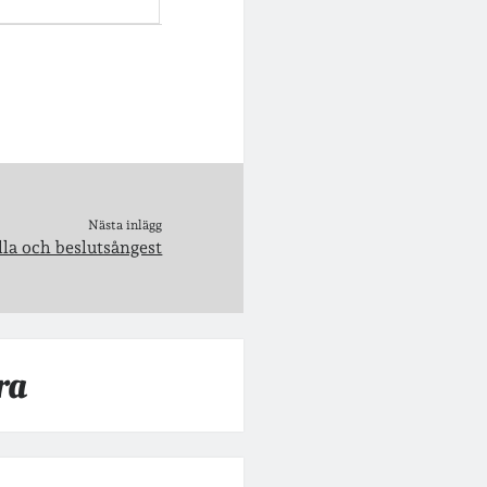
Nästa inlägg
lla och beslutsångest
ra