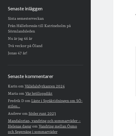
Senaste inläggen
Sista semesterveckan
Från Hälleforsnäs till Katrineholm på
Sörmlandsleden
Nu är jag 46 år
Två veckor på Öland
Jonas 47 år!
Senaste kommentarer
Karin
om
Vålådalsfyrkanten 2024
Maria
om
Vår bröllopsdikt
Fredrik D
om
Läste i Språktidningen om SÖ-
stilen…
Andrew
om
Söder runt 2023
Mandalorian, vandring och sommarväder –
Helenas dagar
om
Vandring mellan Ösmo
och Segersäng i sommarväder