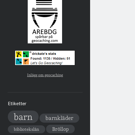
Inlägg om geocaching
Etiketter
barn
barnkläder
Bröllop
bibliotekslån