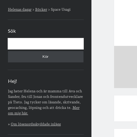
Sidopanel
Helenas dagar
>
Böcker
>
Space Usagi
Sök
Sök
Hej!
Jag heter Helena och är mamma till Ava och
Sander, fru till Jonas och frontendutvecklare
på Tieto. Jag tycker om läsande, skrivande,
geocaching, löpning och att dricka te.
Mer
om mig här.
»
Om lösenordsskyddade inlägg