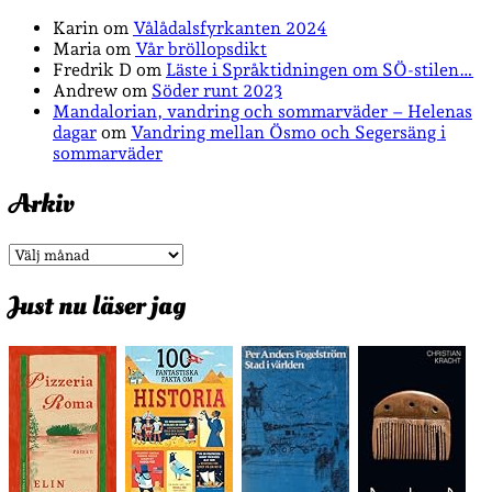
Karin
om
Vålådalsfyrkanten 2024
Maria
om
Vår bröllopsdikt
Fredrik D
om
Läste i Språktidningen om SÖ-stilen…
Andrew
om
Söder runt 2023
Mandalorian, vandring och sommarväder – Helenas
dagar
om
Vandring mellan Ösmo och Segersäng i
sommarväder
Arkiv
Arkiv
Just nu läser jag