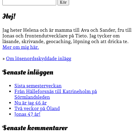
Sök
Hej!
Jag heter Helena och är mamma till Ava och Sander, fru till
Jonas och frontendutvecklare på Tieto. Jag tycker om
läsande, skrivande, geocaching, löpning och att dricka te.
Mer om mig här.
»
Om lösenordsskyddade inlägg
Senaste inläggen
Sista semesterveckan
Från Hälleforsnäs till Katrineholm på
Sörmlandsleden
Nu är jag 46 år
Två veckor på Öland
Jonas 47 år!
Senaste kommentarer