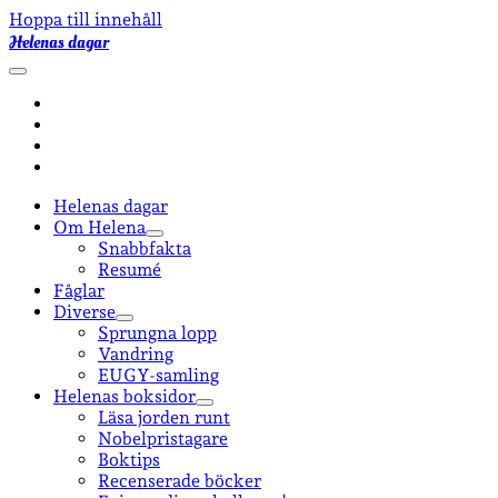
Hoppa till innehåll
Helenas dagar
öppna
primär
facebook
meny
instagram
email-
form
goodreads
Helenas dagar
Om Helena
öppna
Snabbfakta
undermeny
Resumé
Fåglar
Diverse
öppna
Sprungna lopp
undermeny
Vandring
EUGY-samling
Helenas boksidor
öppna
Läsa jorden runt
undermeny
Nobelpristagare
Boktips
Recenserade böcker