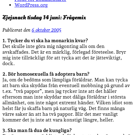
WordPress.org
Tjejsnack tisdag 14 juni: Frågemix
Publicerat den
6 oktober 2005
1. Tycker du vi ska ha monarkin kvar?
Det skulle inte göra mig någonting alls om den
avskaffades. Det är en märklig, förlegad företeelse. Bryr
mig inte tillräckligt för att tycka att det är jätteviktigt,
dock.
2. Bör homosexuella få adoptera barn?
Ja, om de bedöms som lämpliga föräldrar. Man kan tycka
att barn ska skyddas från eventuell mobbning på grund av
t.ex. “två pappor”, men jag tycker inte att det håller
eftersom man inte skyddar mot dåliga föräldrar i största
allmänhet, om inte något extremt händer. Vilken idiot som
helst får ju skaffa barn på naturlig väg. Det finns många
värre saker än att ha två pappor. Blir det mer vanligt
kommer det ju inte att vara konstigt längre, heller.
3. Ska man få dua de kungliga?