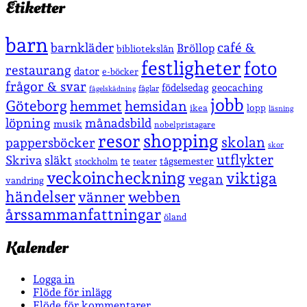
Etiketter
barn
café &
barnkläder
Bröllop
bibliotekslån
festligheter
foto
restaurang
dator
e-böcker
frågor & svar
födelsedag
geocaching
fåglar
fågelskådning
jobb
Göteborg
hemmet
hemsidan
lopp
ikea
läsning
löpning
månadsbild
musik
nobelpristagare
shopping
resor
skolan
pappersböcker
skor
utflykter
Skriva
släkt
te
stockholm
tågsemester
teater
veckoincheckning
viktiga
vegan
vandring
händelser
vänner
webben
årssammanfattningar
öland
Kalender
Logga in
Flöde för inlägg
Flöde för kommentarer