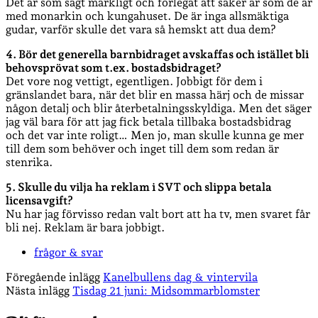
Det är som sagt märkligt och förlegat att saker är som de är
med monarkin och kungahuset. De är inga allsmäktiga
gudar, varför skulle det vara så hemskt att dua dem?
4. Bör det generella barnbidraget avskaffas och istället bli
behovsprövat som t.ex. bostadsbidraget?
Det vore nog vettigt, egentligen. Jobbigt för dem i
gränslandet bara, när det blir en massa härj och de missar
någon detalj och blir återbetalningsskyldiga. Men det säger
jag väl bara för att jag fick betala tillbaka bostadsbidrag
och det var inte roligt… Men jo, man skulle kunna ge mer
till dem som behöver och inget till dem som redan är
stenrika.
5. Skulle du vilja ha reklam i SVT och slippa betala
licensavgift?
Nu har jag förvisso redan valt bort att ha tv, men svaret får
bli nej. Reklam är bara jobbigt.
frågor & svar
Föregående inlägg
Kanelbullens dag & vintervila
Nästa inlägg
Tisdag 21 juni: Midsommarblomster