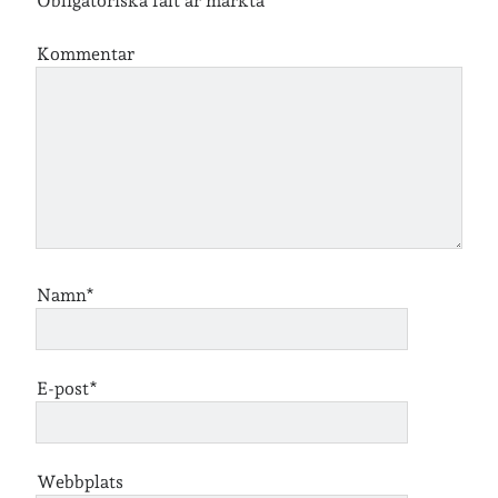
Obligatoriska fält är märkta
*
Kommentar
Jag bokför
min läsning på Goodreads
.
Geocaching
Namn*
Inlägg om geocaching
E-post*
Etiketter
barn
barnkläder
bibliotekslån
Webbplats