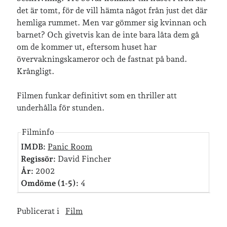
det är tomt, för de vill hämta något från just det där
hemliga rummet. Men var gömmer sig kvinnan och
Senaste inläggen
barnet? Och givetvis kan de inte bara låta dem gå
Sista semesterveckan
om de kommer ut, eftersom huset har
Från Hälleforsnäs till Katrineholm på Sörmlandsleden
övervakningskameror och de fastnat på band.
Nu är jag 46 år
Krångligt.
Två veckor på Öland
Jonas 47 år!
Filmen funkar definitivt som en thriller att
underhålla för stunden.
Senaste kommentarer
Filminfo
IMDB:
Panic Room
Karin
om
Vålådalsfyrkanten 2024
Regissör:
David Fincher
Maria
om
Vår bröllopsdikt
År:
2002
Fredrik D
om
Läste i Språktidningen om SÖ-stilen…
Omdöme (1-5):
4
Andrew
om
Söder runt 2023
Mandalorian, vandring och sommarväder – Helenas dagar
om
Vandring mellan Ösmo och Segersäng i sommarväder
Publicerat i
Film