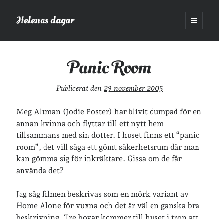
Helenas dagar
öppna
primär
Sidopanel
meny
Helenas dagar
>
Film
>
Panic Room
Panic Room
Sök
Publicerat den
29 november 2005
Sök
Meg Altman (Jodie Foster) har blivit dumpad för en
annan kvinna och flyttar till ett nytt hem
tillsammans med sin dotter. I huset finns ett “panic
room”, det vill säga ett gömt säkerhetsrum där man
kan gömma sig för inkräktare. Gissa om de får
Hej!
använda det?
Jag heter Helena och är mamma till Ava och Sander, fru till Jonas
och frontendutvecklare på Tieto. Jag tycker om läsande, skrivande,
Jag såg filmen beskrivas som en mörk variant av
geocaching, löpning och att dricka te.
Mer om mig här.
Home Alone för vuxna och det är väl en ganska bra
»
Om lösenordsskyddade inlägg
beskrivning. Tre bovar kommer till huset i tron att