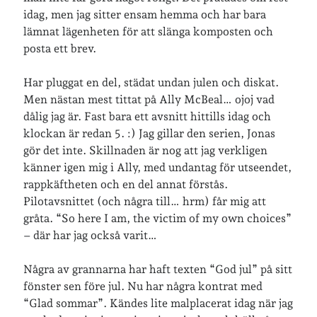
idag, men jag sitter ensam hemma och har bara
lämnat lägenheten för att slänga komposten och
Senaste inläggen
posta ett brev.
Sista semesterveckan
Från Hälleforsnäs till Katrineholm på Sörmlandsleden
Har pluggat en del, städat undan julen och diskat.
Nu är jag 46 år
Men nästan mest tittat på Ally McBeal… ojoj vad
Två veckor på Öland
dålig jag är. Fast bara ett avsnitt hittills idag och
Jonas 47 år!
klockan är redan 5. :) Jag gillar den serien, Jonas
gör det inte. Skillnaden är nog att jag verkligen
känner igen mig i Ally, med undantag för utseendet,
Senaste kommentarer
rappkäftheten och en del annat förstås.
Pilotavsnittet (och några till… hrm) får mig att
Karin
om
Vålådalsfyrkanten 2024
gråta. “So here I am, the victim of my own choices”
Maria
om
Vår bröllopsdikt
– där har jag också varit…
Fredrik D
om
Läste i Språktidningen om SÖ-stilen…
Andrew
om
Söder runt 2023
Några av grannarna har haft texten “God jul” på sitt
Mandalorian, vandring och sommarväder – Helenas dagar
om
fönster sen före jul. Nu har några kontrat med
Vandring mellan Ösmo och Segersäng i sommarväder
“Glad sommar”. Kändes lite malplacerat idag när jag