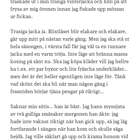
traskade ut i min trasiga vinterjacka och höll på att
frysa av mig öronen innan jag fiskade upp mössan
Arkiv
ur fickan.
Arkiv
Trasiga jacka ja. Blixtlåset blir elakare och elakare,
går upp mitt på nästan varje gång. Men jag ska stå ut
Just nu läser jag
hela säsongen, i värsta fall får jag väl ta en tunnare
jacka med en varm tröja. Inte läge att bränna massa
kosing på sånt nu. Ska jag köpa kläder vill jag hellre
ha t.ex. ett par byxor och lite fräscha underkläder…
men det är det heller egentligen inte läge för. Tänk
vad skönt det ska bli när man någon gång i
framtiden börjar tjäna pengar på riktigt…
Saknar min sötis… han är bäst. Jag hann mysnjuta
av två gulliga småsaker morgonen han åkte: jag
hade inte vaknat riktigt när han gick upp, så jag låg
fortfarande i sängen när han kom och skulle säga
hejdå. Jag ville såklart gå upp och krama honom vid