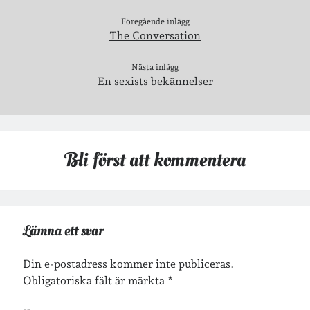
Föregående inlägg
The Conversation
Inlägg om geocaching
Nästa inlägg
En sexists bekännelser
Etiketter
barn
barnkläder
bibliotekslån
Bli först att kommentera
café & restaurang
Bröllop
dator
festligheter
foto
e-böcker
frågor & svar
Lämna ett svar
fåglar
fågelskådning
Göteborg
födelsedag
geocaching
Din e-postadress kommer inte publiceras.
hemmet
hemsidan
Obligatoriska fält är märkta
*
ikea
jobb
löpning