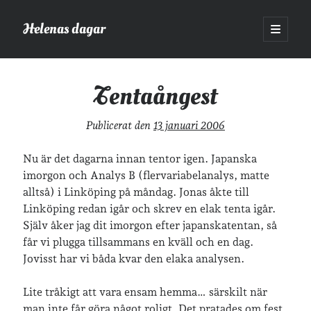
Helenas dagar
öppna
primär
Sidopanel
meny
Helenas dagar
>
Vardagsliv
>
Tentaångest
Tentaångest
Sök
Publicerat den
13 januari 2006
Sök
Nu är det dagarna innan tentor igen. Japanska
imorgon och Analys B (flervariabelanalys, matte
alltså) i Linköping på måndag. Jonas åkte till
Linköping redan igår och skrev en elak tenta igår.
Själv åker jag dit imorgon efter japanskatentan, så
Hej!
får vi plugga tillsammans en kväll och en dag.
Jag heter Helena och är mamma till Ava och Sander, fru till Jonas
Jovisst har vi båda kvar den elaka analysen.
och frontendutvecklare på Tieto. Jag tycker om läsande, skrivande,
geocaching, löpning och att dricka te.
Mer om mig här.
Lite tråkigt att vara ensam hemma… särskilt när
»
Om lösenordsskyddade inlägg
man inte får göra något roligt. Det pratades om fest