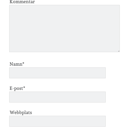
lopp
läsning
Kommentar
månadsbild
musik
nobelpristagare
resor
pappersböcker
shopping
skolan
skor
Skriva
släkt
te
stockholm
utflykter
tågsemester
teater
Namn*
veckoincheckning
vandring
viktiga händelser
vegan
E-post*
vänner
webben
årssammanfattningar
öland
Webbplats
Kalender