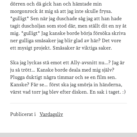
dörren och då gick han och hämtade min
morgonrock åt mig så att jag inte skulle frysa.
*gulligt* Sen när jag duschade såg jag att han hade
Jag bokför
min läsning på Goodreads
.
tagit duscholjan som stod där, men ställt dit en ny åt
mig. *gulligt* Jag kanske borde börja försöka skriva
ner gulliga småsaker jag blir glad av här? Det vore
Geocaching
ett mysigt projekt. Småsaker är viktiga saker.
Ska jag lyckas stå emot ett Ally-avsnitt nu…? Jag är
ju så trött… Kanske borde deala med mig själv?
Plugga duktigt några timmar och se en film sen.
Kanske? Får se… först ska jag smörja in händerna,
värst vad torr jag blev efter disken. En sak i taget. :)
Publicerat i
Vardagsliv