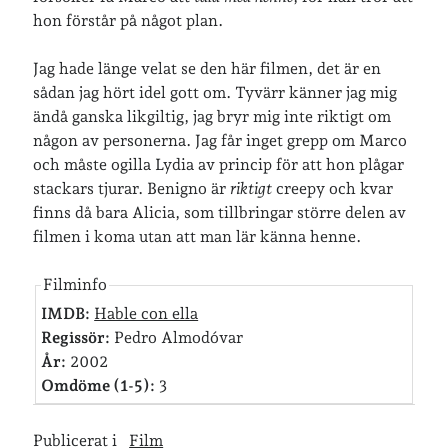
hon förstår på något plan.
Senaste inläggen
Jag hade länge velat se den här filmen, det är en
Sista semesterveckan
sådan jag hört idel gott om. Tyvärr känner jag mig
Från Hälleforsnäs till Katrineholm på Sörmlandsleden
ändå ganska likgiltig, jag bryr mig inte riktigt om
Nu är jag 46 år
någon av personerna. Jag får inget grepp om Marco
Två veckor på Öland
och måste ogilla Lydia av princip för att hon plågar
Jonas 47 år!
stackars tjurar. Benigno är
riktigt
creepy och kvar
finns då bara Alicia, som tillbringar större delen av
filmen i koma utan att man lär känna henne.
Senaste kommentarer
Filminfo
Karin
om
Vålådalsfyrkanten 2024
IMDB:
Hable con ella
Maria
om
Vår bröllopsdikt
Regissör:
Pedro Almodóvar
Fredrik D
om
Läste i Språktidningen om SÖ-stilen…
År:
2002
Andrew
om
Söder runt 2023
Omdöme (1-5):
3
Mandalorian, vandring och sommarväder – Helenas dagar
om
Vandring mellan Ösmo och Segersäng i sommarväder
Publicerat i
Film