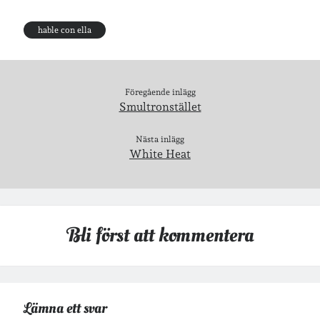
Arkiv
hable con ella
Arkiv
Föregående inlägg
Just nu läser jag
Smultronstället
Nästa inlägg
White Heat
Bli först att kommentera
Lämna ett svar