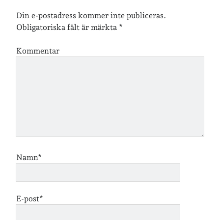
Din e-postadress kommer inte publiceras.
Obligatoriska fält är märkta
*
Jag bokför
min läsning på Goodreads
.
Kommentar
Geocaching
Namn*
E-post*