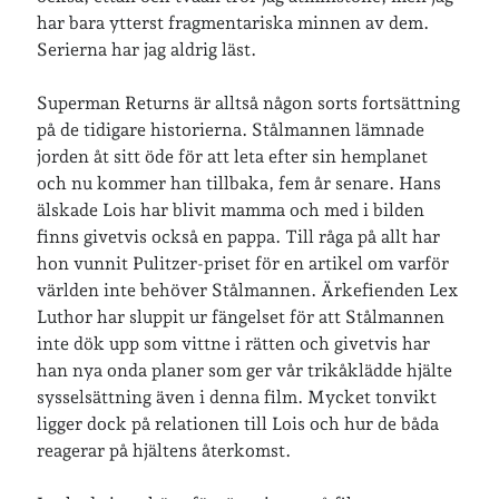
har bara ytterst fragmentariska minnen av dem.
Serierna har jag aldrig läst.
Senaste inläggen
Sista semesterveckan
Superman Returns är alltså någon sorts fortsättning
Från Hälleforsnäs till Katrineholm på Sörmlandsleden
på de tidigare historierna. Stålmannen lämnade
Nu är jag 46 år
jorden åt sitt öde för att leta efter sin hemplanet
Två veckor på Öland
och nu kommer han tillbaka, fem år senare. Hans
Jonas 47 år!
älskade Lois har blivit mamma och med i bilden
finns givetvis också en pappa. Till råga på allt har
hon vunnit Pulitzer-priset för en artikel om varför
Senaste kommentarer
världen inte behöver Stålmannen. Ärkefienden Lex
Luthor har sluppit ur fängelset för att Stålmannen
Karin
om
Vålådalsfyrkanten 2024
inte dök upp som vittne i rätten och givetvis har
Maria
om
Vår bröllopsdikt
han nya onda planer som ger vår trikåklädde hjälte
Fredrik D
om
Läste i Språktidningen om SÖ-stilen…
sysselsättning även i denna film. Mycket tonvikt
Andrew
om
Söder runt 2023
ligger dock på relationen till Lois och hur de båda
Mandalorian, vandring och sommarväder – Helenas dagar
om
reagerar på hjältens återkomst.
Vandring mellan Ösmo och Segersäng i sommarväder