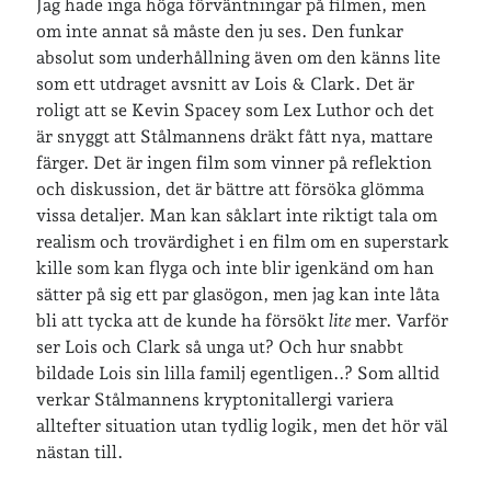
Jag hade inga höga förväntningar på filmen, men
om inte annat så måste den ju ses. Den funkar
Arkiv
absolut som underhållning även om den känns lite
Arkiv
som ett utdraget avsnitt av Lois & Clark. Det är
roligt att se Kevin Spacey som Lex Luthor och det
är snyggt att Stålmannens dräkt fått nya, mattare
Just nu läser jag
färger. Det är ingen film som vinner på reflektion
och diskussion, det är bättre att försöka glömma
vissa detaljer. Man kan såklart inte riktigt tala om
realism och trovärdighet i en film om en superstark
kille som kan flyga och inte blir igenkänd om han
sätter på sig ett par glasögon, men jag kan inte låta
bli att tycka att de kunde ha försökt
lite
mer. Varför
ser Lois och Clark så unga ut? Och hur snabbt
bildade Lois sin lilla familj egentligen..? Som alltid
verkar Stålmannens kryptonitallergi variera
alltefter situation utan tydlig logik, men det hör väl
nästan till.