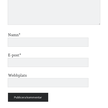
lopp
läsning
månadsbild
musik
nobelpristagare
resor
pappersböcker
shopping
skolan
skor
Namn*
Skriva
släkt
te
stockholm
utflykter
tågsemester
teater
E-post*
veckoincheckning
vandring
viktiga händelser
vegan
Webbplats
vänner
webben
årssammanfattningar
öland
Kalender