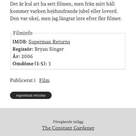
Det är kul att ha sett filmen, men från mitt håll
kommer varken hejdundrande jubel eller lovord.
Den var okej, men jag längtar inte efter fler filmer.
Jag bokför
min läsning på Goodreads
.
Filminfo
Geocaching
IMDB:
Superman Returns
Regissör:
Bryan Singer
År:
2006
Omdöme (1-5):
3
Publicerat i
Film
superman returns
Föregående inlägg
The Constant Gardener