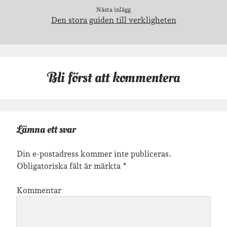
Nästa inlägg
Den stora guiden till verkligheten
Inlägg om geocaching
Bli först att kommentera
Etiketter
barn
barnkläder
bibliotekslån
café & restaurang
Bröllop
dator
Lämna ett svar
festligheter
foto
e-böcker
Din e-postadress kommer inte publiceras.
frågor & svar
Obligatoriska fält är märkta
*
fåglar
fågelskådning
Göteborg
födelsedag
geocaching
Kommentar
hemmet
hemsidan
ikea
jobb
löpning