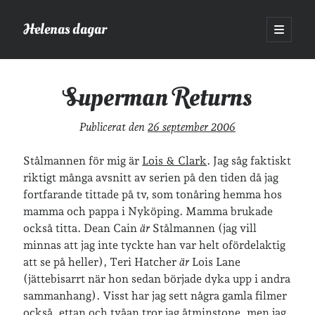
Helenas dagar
öppna
primär
Sidopanel
meny
Helenas dagar
>
Film
>
Superman Returns
Superman Returns
Sök
Publicerat den
26 september 2006
Sök
Stålmannen för mig är
Lois & Clark
. Jag såg faktiskt
riktigt många avsnitt av serien på den tiden då jag
fortfarande tittade på tv, som tonåring hemma hos
mamma och pappa i Nyköping. Mamma brukade
också titta. Dean Cain
är
Stålmannen (jag vill
Hej!
minnas att jag inte tyckte han var helt ofördelaktig
Jag heter Helena och är mamma till Ava och Sander, fru till Jonas
att se på heller), Teri Hatcher
är
Lois Lane
och frontendutvecklare på Tieto. Jag tycker om läsande, skrivande,
(jättebisarrt när hon sedan började dyka upp i andra
geocaching, löpning och att dricka te.
Mer om mig här.
sammanhang). Visst har jag sett några gamla filmer
»
Om lösenordsskyddade inlägg
också, ettan och tvåan tror jag åtminstone, men jag