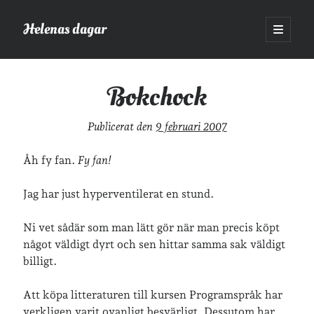
Helenas dagar
öppna
primär
Sidopanel
meny
Helenas dagar
>
Böcker
>
Bokchock
Bokchock
Sök
Publicerat den
9 februari 2007
Sök
Åh fy fan.
Fy fan!
Jag har just hyperventilerat en stund.
Ni vet sådär som man lätt gör när man precis köpt
Hej!
något väldigt dyrt och sen hittar samma sak väldigt
Jag heter Helena och är mamma till Ava och Sander, fru till Jonas
billigt.
och frontendutvecklare på Tieto. Jag tycker om läsande, skrivande,
geocaching, löpning och att dricka te.
Mer om mig här.
Att köpa litteraturen till kursen Programspråk har
»
Om lösenordsskyddade inlägg
verkligen varit ovanligt besvärligt. Dessutom har