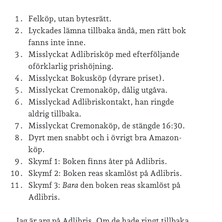
Logga in
Felköp, utan bytesrätt.
Flöde för inlägg
Lyckades lämna tillbaka ändå, men rätt bok
Flöde för kommentarer
fanns inte inne.
WordPress.org
Misslyckat Adlibrisköp med efterföljande
oförklarlig prishöjning.
Misslyckat Bokusköp (dyrare priset).
Misslyckat Cremonaköp, dålig utgåva.
Misslyckad Adlibriskontakt, han ringde
aldrig tillbaka.
Misslyckat Cremonaköp, de stängde 16:30.
Dyrt men snabbt och i övrigt bra Amazon-
köp.
Skymf 1: Boken finns åter på Adlibris.
Skymf 2: Boken reas skamlöst på Adlibris.
Skymf 3:
Bara
den boken reas skamlöst på
Adlibris.
Jag är arg på Adlibris. Om de hade ringt tillbaka