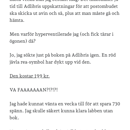
tid till Adlibris uppskattningar för att postombudet
ska skicka ut avin och så, plus att man måste gå och
Inlägg om geocaching
hämta.
Men varför hyperventilerade jag (och fick tårar i
ögonen) då?
Etiketter
Jo, jag sökte just på boken på Adlibris igen. En röd
barn
barnkläder
bibliotekslån
jävla rea-symbol har dykt upp vid den.
café & restaurang
Bröllop
dator
Den kostar 199 kr.
festligheter
foto
e-böcker
VA FAAAAAAAN?!?!?!
frågor & svar
fåglar
fågelskådning
Jag hade kunnat vänta en vecka till för att spara 730
Göteborg
födelsedag
geocaching
spänn. Jag skulle säkert kunna klara labben utan
hemmet
hemsidan
bok.
ikea
jobb
löpning