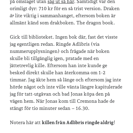
på omslaget utan
såg ut så här
. Samtidigt var den
orimligt dyr: 710 kr för en så trist version. Draken
Arkiv
är
lite viktig i sammanhanget, eftersom boken är
Arkiv
allmänt känd som drakboken. The dragon book.
Gick till biblioteket. Ingen bok där, fast det visste
Just nu läser jag
jag egentligen redan. Ringde Adlibris (via
nummerupplysningen) och frågade när boken
skulle bli tillgänglig igen, pratade med en
jättetrevlig kille. Eftersom han inte kunde ge
besked direkt skulle han återkomma om 1-2
timmar. Jag åkte hem så länge och eftersom jag inte
hörde något och inte ville vänta längre kapitulerade
jag för tatt-utgåvan och bad Jonas köpa den på
vägen hem. När Jonas kom till Cremona hade de
stängt för tio minuter sedan – 16.30.
Notera här att
killen från Adlibris ringde aldrig
!