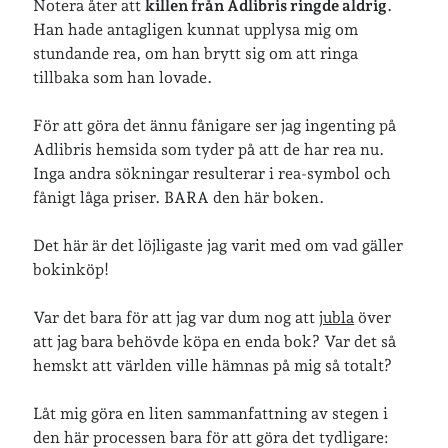
lopp
läsning
Notera åter att
killen från Adlibris ringde aldrig
.
Han hade antagligen kunnat upplysa mig om
månadsbild
musik
nobelpristagare
stundande rea, om han brytt sig om att ringa
resor
pappersböcker
tillbaka som han lovade.
shopping
skolan
För att göra det ännu fånigare ser jag ingenting på
skor
Adlibris hemsida som tyder på att de har rea nu.
Skriva
släkt
te
stockholm
Inga andra sökningar resulterar i rea-symbol och
utflykter
fånigt låga priser. BARA den här boken.
tågsemester
teater
veckoincheckning
vandring
Det här är det löjligaste jag varit med om vad gäller
bokinköp!
viktiga händelser
vegan
vänner
webben
Var det bara för att jag var dum nog att
jubla
över
att jag bara behövde köpa en enda bok? Var det så
årssammanfattningar
öland
hemskt att världen ville hämnas på mig så totalt?
Låt mig göra en liten sammanfattning av stegen i
den här processen bara för att göra det tydligare:
Kalender