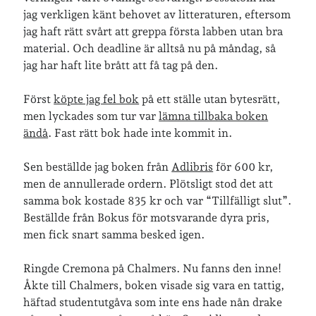
jag verkligen känt behovet av litteraturen, eftersom
jag haft rätt svårt att greppa första labben utan bra
Senaste inläggen
material. Och deadline är alltså nu på måndag, så
Sista semesterveckan
jag har haft lite brått att få tag på den.
Från Hälleforsnäs till Katrineholm på Sörmlandsleden
Nu är jag 46 år
Först
köpte jag fel bok
på ett ställe utan bytesrätt,
Två veckor på Öland
men lyckades som tur var
lämna tillbaka boken
Jonas 47 år!
ändå
. Fast rätt bok hade inte kommit in.
Sen beställde jag boken från
Adlibris
för 600 kr,
Senaste kommentarer
men de annullerade ordern. Plötsligt stod det att
samma bok kostade 835 kr och var “Tillfälligt slut”.
Karin
om
Vålådalsfyrkanten 2024
Beställde från Bokus för motsvarande dyra pris,
Maria
om
Vår bröllopsdikt
men fick snart samma besked igen.
Fredrik D
om
Läste i Språktidningen om SÖ-stilen…
Andrew
om
Söder runt 2023
Ringde Cremona på Chalmers. Nu fanns den inne!
Mandalorian, vandring och sommarväder – Helenas dagar
om
Åkte till Chalmers, boken visade sig vara en tattig,
Vandring mellan Ösmo och Segersäng i sommarväder
häftad studentutgåva som inte ens hade nån drake