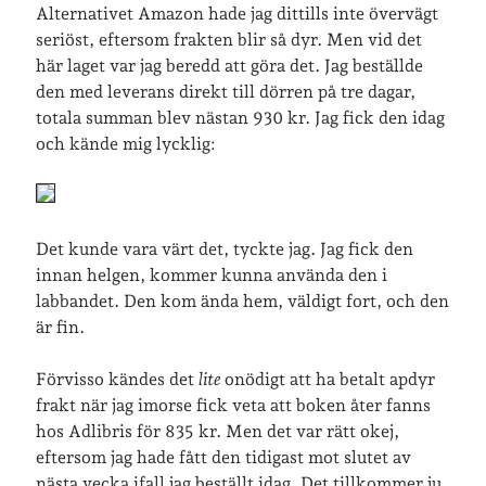
Alternativet Amazon hade jag dittills inte övervägt
seriöst, eftersom frakten blir så dyr. Men vid det
här laget var jag beredd att göra det. Jag beställde
Jag bokför
min läsning på Goodreads
.
den med leverans direkt till dörren på tre dagar,
totala summan blev nästan 930 kr. Jag fick den idag
och kände mig lycklig:
Geocaching
Det kunde vara värt det, tyckte jag. Jag fick den
innan helgen, kommer kunna använda den i
labbandet. Den kom ända hem, väldigt fort, och den
är fin.
Förvisso kändes det
lite
onödigt att ha betalt apdyr
frakt när jag imorse fick veta att boken åter fanns
hos Adlibris för 835 kr. Men det var rätt okej,
eftersom jag hade fått den tidigast mot slutet av
nästa vecka ifall jag beställt idag. Det tillkommer ju