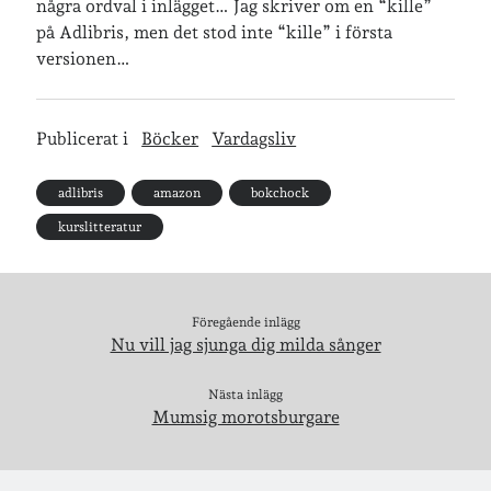
några ordval i inlägget… Jag skriver om en “kille”
på Adlibris, men det stod inte “kille” i första
versionen…
Publicerat i
Böcker
Vardagsliv
adlibris
amazon
bokchock
kurslitteratur
Föregående inlägg
Nu vill jag sjunga dig milda sånger
Nästa inlägg
Mumsig morotsburgare