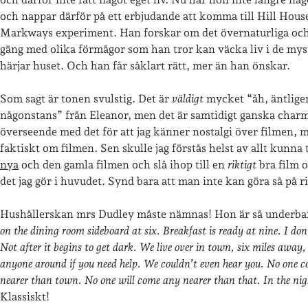
och nappar därför på ett erbjudande att komma till Hill House
Markways experiment. Han forskar om det övernaturliga och h
gäng med olika förmågor som han tror kan väcka liv i de mys
härjar huset. Och han får såklart rätt, mer än han önskar.
Som sagt är tonen svulstig. Det är
väldigt
mycket “åh, äntligen
någonstans” från Eleanor, men det är samtidigt ganska charm
överseende med det för att jag känner nostalgi över filmen, 
faktiskt om filmen. Sen skulle jag förstås helst av allt kunna 
nya
och den gamla filmen och slå ihop till en
riktigt
bra film o
det jag gör i huvudet. Synd bara att man inte kan göra så på ri
Hushållerskan mrs Dudley måste nämnas! Hon är så underba
on the dining room sideboard at six. Breakfast is ready at nine. I don’
Not after it begins to get dark. We live over in town, six miles away,
anyone around if you need help. We couldn’t even hear you. No one co
nearer than town. No one will come any nearer than that. In the nig
Klassiskt!