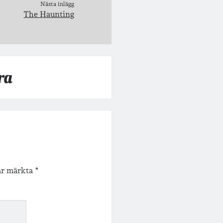
Nästa inlägg
The Haunting
ra
 är märkta
*