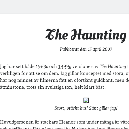
The Haunting
Publicerat den
15 april 2007
Jag har sett både 1963s och
1999s
versioner av
The Haunting
t
verkligen för att se om dem. Jag gillar konceptet med stora, 
har nog minnet av filmerna fått en oförtjänt guldkant, men d
åtminstone, trots sin svulstiga ton, helt klart bäst.
Stort, otäckt hus! Sånt gillar jag!
Huvudpersonen är stackars Eleanor som under många år vår
och därför inte fått något eget liv. Nu har hon inte längre nå