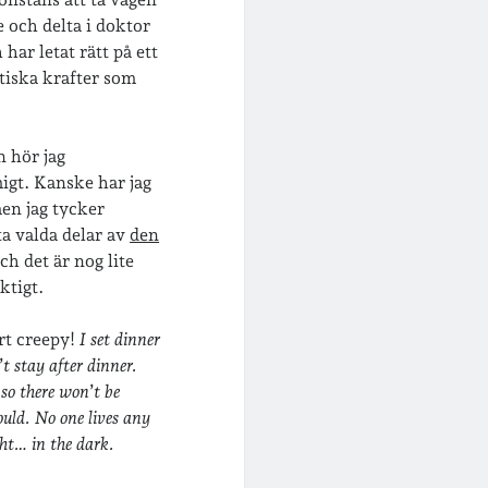
 och delta i doktor
ar letat rätt på ett
tiska krafter som
 hör jag
igt. Kanske har jag
men jag tycker
ta valda delar av
den
ch det är nog lite
ktigt.
rt creepy!
I set dinner
t stay after dinner.
 so there won’t be
uld. No one lives any
ht… in the dark.