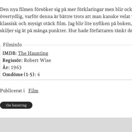
Den nya filmen försöker sig på mer förklaringar men blir ocks
övertydlig, varför denna är bättre trots att man kanske velat
klassisk och mysigt otäck film. Jag blir lite nyfiken på boken
skiljer sig åt på många punkter. Hur hade författaren tänkt d
Filminfo
IMDB:
The Haunting
Regissör:
Robert Wise
År:
1963
Omdöme (1-5):
4
Publicerat i
Film
the haunting