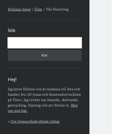
Sidopanel
Helenas dagar
>
Film
>
The Haunting
Sök
Sök
Hej!
Jag heter Helena och är mamma till Ava och
Sander, fru till Jonas och frontendutvecklare
på Tieto. Jag tycker om läsande, skrivande,
geocaching, löpning och att dricka te.
Mer
om mig här.
»
Om lösenordsskyddade inlägg