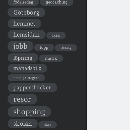
födelsedag
geocaching
Göteborg
hemmet
hemsidan
ikea
jobb
lopp
läsning
löpning
musik
månadsbild
nobelpristagare
pappersböcker
resor
shopping
skolan
skor