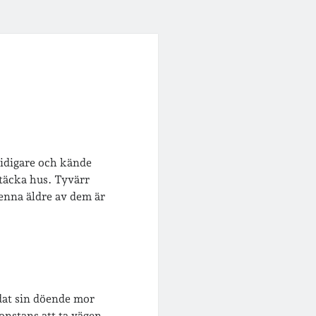
idigare och kände
otäcka hus. Tyvärr
enna äldre av dem är
dat sin döende mor
gonstans att ta vägen