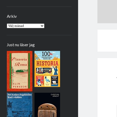
Arkiv
Arkiv
Just nu läser jag