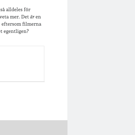
å alldeles för
 veta mer. Det
är
en
, eftersom filmerna
et egentligen?