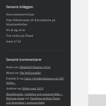
Senaste inläggen
Sista semesterveckan
Från Hälleforsnäs till Katrineholm på
Sörmlandsleden
Nu är jag 46 år
Två veckor på Öland
Jonas 47 år!
Senaste kommentarer
Karin
om
Vålådalsfyrkanten 2024
Maria
om
Vår bröllopsdikt
Fredrik D
om
Läste i Språktidningen om SÖ-
stilen…
Andrew
om
Söder runt 2023
Mandalorian, vandring och sommarväder –
Helenas dagar
om
Vandring mellan Ösmo
och Segersäng i sommarväder