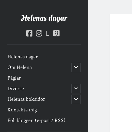
Helenas dagar
facebook
instagram
goodreads
email-
form
Helenas dagar
öppna
Om Helena
undermeny
Fåglar
öppna
Diverse
undermeny
öppna
Helenas boksidor
undermeny
Kontakta mig
Följ bloggen (e-post / RSS)