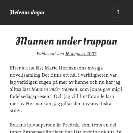
Helenas dagar
öppna
primär
Sidopanel
meny
Helenas dagar
>
Böcker
>
Mannen under trappan
Mannen under trappan
Sök
Publicerat den
16 augusti 2007
Sök
Efter att ha läst Marie Hermansons mysiga
novellsamling
Det finns ett hål i verkligheten
var
jag verkligen sugen på mer av henne och nu har jag
alltså läst
Mannen under trappan
, som Jonas gav mig i
födelsedagspresent. Och jag vill fortfarande läsa
Hej!
mer av Hermanson, jag gillar den mysmystiska
Jag heter Helena och är mamma till Ava och Sander, fru till Jonas
stilen.
och frontendutvecklare på Tieto. Jag tycker om läsande, skrivande,
geocaching, löpning och att dricka te.
Mer om mig här.
Bokens huvudperson är Fredrik, som trots en del
»
Om lösenordsskyddade inlägg
tungt livsbagage äntligen har fått ordning på sitt liv.