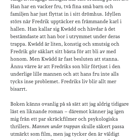
Han har en vacker fru, två fina små barn och
familjen har just flyttat in i sitt drömhus. Idyllen
Senaste inläggen
störs när Fredrik upptäcker en främmande karl i
Sista semesterveckan
hallen. Han kallar sig Kwådd och hävdar å det
Från Hälleforsnäs till Katrineholm på Sörmlandsleden
bestämdaste att han bor i utrymmet under deras
Nu är jag 46 år
trappa. Kwådd är liten, konstig och smutsig och
Två veckor på Öland
Fredrik gör såklart sitt bästa för att bli av med
Jonas 47 år!
honom. Men Kwådd är fast besluten att stanna.
Ännu värre är att Fredriks son blir förtjust i den
underlige lille mannen och att hans fru inte alls
Senaste kommentarer
tycks inse problemet. Fredriks liv blir allt mer
bisarrt.
Karin
om
Vålådalsfyrkanten 2024
Maria
om
Vår bröllopsdikt
Boken känns ovanlig på så sätt att jag aldrig tidigare
Fredrik D
om
Läste i Språktidningen om SÖ-stilen…
läst en liknande roman – däremot känner jag igen
Andrew
om
Söder runt 2023
mig från ett par skräckfilmer och psykologiska
Mandalorian, vandring och sommarväder – Helenas dagar
om
thrillers.
Mannen under trappan
skulle säkert passa
Vandring mellan Ösmo och Segersäng i sommarväder
utmärkt som film, men jag tycker den är väldigt