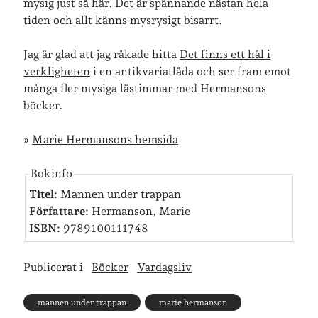
mysig just så här. Det är spännande nästan hela
tiden och allt känns mysrysigt bisarrt.
Arkiv
Arkiv
Jag är glad att jag råkade hitta
Det finns ett hål i
verkligheten
i en antikvariatlåda och ser fram emot
många fler mysiga lästimmar med Hermansons
Just nu läser jag
böcker.
»
Marie Hermansons hemsida
Bokinfo
Titel:
Mannen under trappan
Författare:
Hermanson, Marie
ISBN:
9789100111748
Publicerat i
Böcker
Vardagsliv
mannen under trappan
marie hermanson