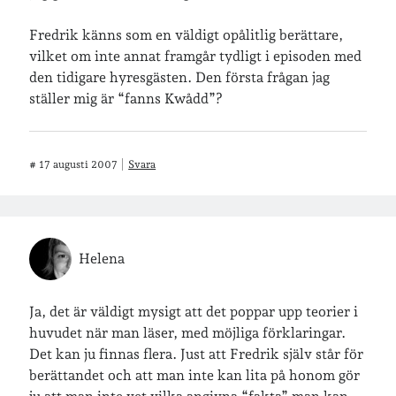
café & restaurang
Bröllop
dator
Fredrik känns som en väldigt opålitlig berättare,
festligheter
foto
vilket om inte annat framgår tydligt i episoden med
e-böcker
den tidigare hyresgästen. Den första frågan jag
frågor & svar
fåglar
fågelskådning
ställer mig är “fanns Kwådd”?
Göteborg
födelsedag
geocaching
hemmet
hemsidan
ikea
#
17 augusti 2007
Svara
jobb
löpning
lopp
läsning
månadsbild
musik
nobelpristagare
resor
Helena
pappersböcker
shopping
skolan
skor
Ja, det är väldigt mysigt att det poppar upp teorier i
Skriva
släkt
huvudet när man läser, med möjliga förklaringar.
te
stockholm
Det kan ju finnas flera. Just att Fredrik själv står för
utflykter
tågsemester
teater
berättandet och att man inte kan lita på honom gör