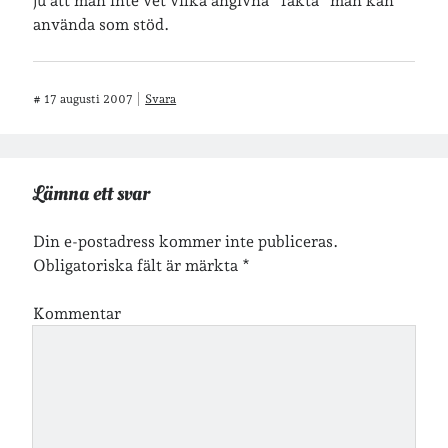
ju att man inte vet vilka angivna “fakta” man kan
veckoincheckning
vandring
använda som stöd.
viktiga händelser
vegan
vänner
webben
#
17 augusti 2007
Svara
årssammanfattningar
öland
Lämna ett svar
Kalender
Din e-postadress kommer inte publiceras.
Logga in
Obligatoriska fält är märkta
*
Flöde för inlägg
Flöde för kommentarer
Kommentar
WordPress.org