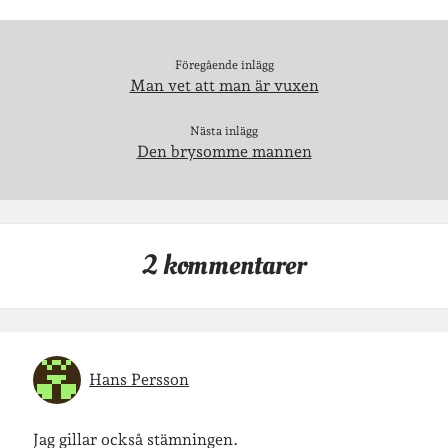
Jag bokför
min läsning på Goodreads
.
Föregående inlägg
Man vet att man är vuxen
Nästa inlägg
Geocaching
Den brysomme mannen
2 kommentarer
Inlägg om geocaching
Etiketter
Hans Persson
barn
barnkläder
bibliotekslån
Jag gillar också stämningen.