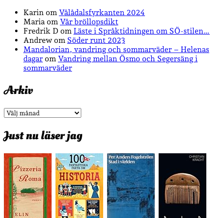
Karin
om
Vålådalsfyrkanten 2024
Maria
om
Vår bröllopsdikt
Fredrik D
om
Läste i Språktidningen om SÖ-stilen…
Andrew
om
Söder runt 2023
Mandalorian, vandring och sommarväder – Helenas
dagar
om
Vandring mellan Ösmo och Segersäng i
sommarväder
Arkiv
Arkiv
Just nu läser jag