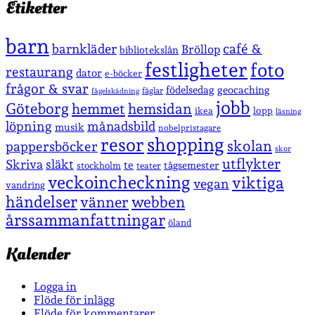
Etiketter
barn
café &
barnkläder
Bröllop
bibliotekslån
festligheter
foto
restaurang
dator
e-böcker
frågor & svar
födelsedag
geocaching
fåglar
fågelskådning
jobb
Göteborg
hemmet
hemsidan
lopp
ikea
läsning
löpning
månadsbild
musik
nobelpristagare
shopping
resor
skolan
pappersböcker
skor
utflykter
Skriva
släkt
te
stockholm
tågsemester
teater
veckoincheckning
viktiga
vegan
vandring
händelser
vänner
webben
årssammanfattningar
öland
Kalender
Logga in
Flöde för inlägg
Flöde för kommentarer