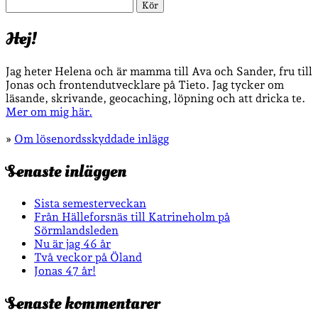
Sök
Hej!
Jag heter Helena och är mamma till Ava och Sander, fru till
Jonas och frontendutvecklare på Tieto. Jag tycker om
läsande, skrivande, geocaching, löpning och att dricka te.
Mer om mig här.
»
Om lösenordsskyddade inlägg
Senaste inläggen
Sista semesterveckan
Från Hälleforsnäs till Katrineholm på
Sörmlandsleden
Nu är jag 46 år
Två veckor på Öland
Jonas 47 år!
Senaste kommentarer