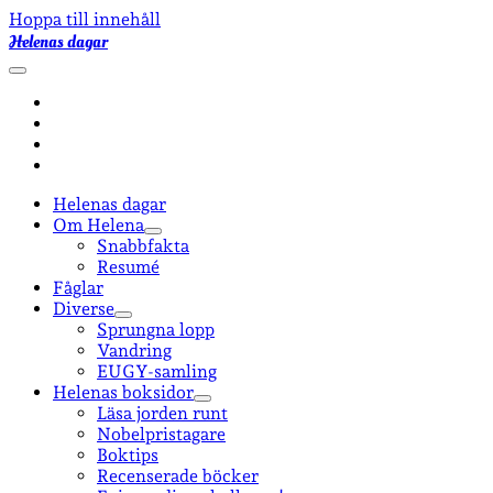
Hoppa till innehåll
Helenas dagar
öppna
primär
facebook
meny
instagram
email-
form
goodreads
Helenas dagar
Om Helena
öppna
Snabbfakta
undermeny
Resumé
Fåglar
Diverse
öppna
Sprungna lopp
undermeny
Vandring
EUGY-samling
Helenas boksidor
öppna
Läsa jorden runt
undermeny
Nobelpristagare
Boktips
Recenserade böcker