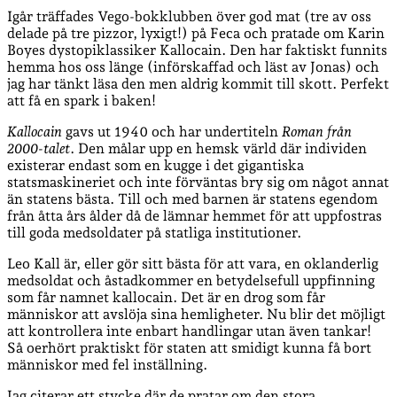
Igår träffades Vego-bokklubben över god mat (tre av oss
delade på tre pizzor, lyxigt!) på Feca och pratade om Karin
Boyes dystopiklassiker Kallocain. Den har faktiskt funnits
hemma hos oss länge (införskaffad och läst av Jonas) och
jag har tänkt läsa den men aldrig kommit till skott. Perfekt
att få en spark i baken!
Kallocain
gavs ut 1940 och har undertiteln
Roman från
2000-talet
. Den målar upp en hemsk värld där individen
existerar endast som en kugge i det gigantiska
statsmaskineriet och inte förväntas bry sig om något annat
än statens bästa. Till och med barnen är statens egendom
från åtta års ålder då de lämnar hemmet för att uppfostras
till goda medsoldater på statliga institutioner.
Leo Kall är, eller gör sitt bästa för att vara, en oklanderlig
medsoldat och åstadkommer en betydelsefull uppfinning
som får namnet kallocain. Det är en drog som får
människor att avslöja sina hemligheter. Nu blir det möjligt
att kontrollera inte enbart handlingar utan även tankar!
Så oerhört praktiskt för staten att smidigt kunna få bort
människor med fel inställning.
Jag citerar ett stycke där de pratar om den stora