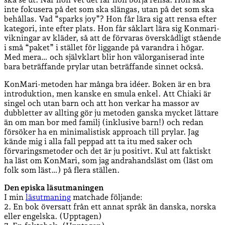
inte fokusera på det som ska slängas, utan på det som ska
behållas. Vad “sparks joy”? Hon får lära sig att rensa efter
kategori, inte efter plats. Hon får såklart lära sig Konmari-
vikningar av kläder, så att de förvaras överskådligt stående
i små “paket” i stället för liggande på varandra i högar.
Med mera… och självklart blir hon välorganiserad inte
bara beträffande prylar utan beträffande sinnet också.
KonMari-metoden har många bra idéer. Boken är en bra
introduktion, men kanske en smula enkel. Att Chiaki är
singel och utan barn och att hon verkar ha massor av
dubbletter av allting gör ju metoden ganska mycket lättare
än om man bor med familj (inklusive barn!) och redan
försöker ha en minimalistisk approach till prylar. Jag
kände mig i alla fall peppad att ta itu med saker och
förvaringsmetoder och det är ju positivt. Kul att faktiskt
ha läst om KonMari, som jag andrahandsläst om (läst om
folk som läst…) på flera ställen.
Den episka läsutmaningen
I min
läsutmaning
matchade följande:
2. En bok översatt från ett annat språk än danska, norska
eller engelska. (Upptagen)