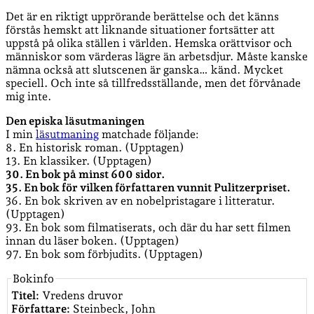
Det är en riktigt upprörande berättelse och det känns
förstås hemskt att liknande situationer fortsätter att
uppstå på olika ställen i världen. Hemska orättvisor och
människor som värderas lägre än arbetsdjur. Måste kanske
nämna också att slutscenen är ganska… känd. Mycket
speciell. Och inte så tillfredsställande, men det förvånade
mig inte.
Den episka läsutmaningen
I min
läsutmaning
matchade följande:
8. En historisk roman. (Upptagen)
13. En klassiker. (Upptagen)
30. En bok på minst 600 sidor.
35. En bok för vilken författaren vunnit Pulitzerpriset.
36. En bok skriven av en nobelpristagare i litteratur.
(Upptagen)
93. En bok som filmatiserats, och där du har sett filmen
innan du läser boken. (Upptagen)
97. En bok som förbjudits. (Upptagen)
Bokinfo
Titel:
Vredens druvor
Författare:
Steinbeck, John