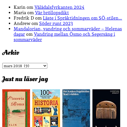
Karin
om
Vålådalsfyrkanten 2024
Maria
om
Vår bröllopsdikt
Fredrik D
om
Läste i Språktidningen om SÖ-stilen…
Andrew
om
Söder runt 2023
Mandalorian, vandring och sommarväder – Helenas
dagar
om
Vandring mellan Ösmo och Segersäng i
sommarväder
Arkiv
Arkiv
Just nu läser jag