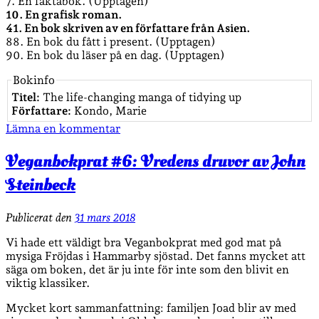
7. En faktabok. (Upptagen)
10. En grafisk roman.
41. En bok skriven av en författare från Asien.
88. En bok du fått i present. (Upptagen)
90. En bok du läser på en dag. (Upptagen)
Bokinfo
Titel:
The life-changing manga of tidying up
Författare:
Kondo, Marie
Lämna en kommentar
Veganbokprat #6: Vredens druvor av John
Steinbeck
Publicerat den
31 mars 2018
Vi hade ett väldigt bra Veganbokprat med god mat på
mysiga Fröjdas i Hammarby sjöstad. Det fanns mycket att
säga om boken, det är ju inte för inte som den blivit en
viktig klassiker.
Mycket kort sammanfattning: familjen Joad blir av med