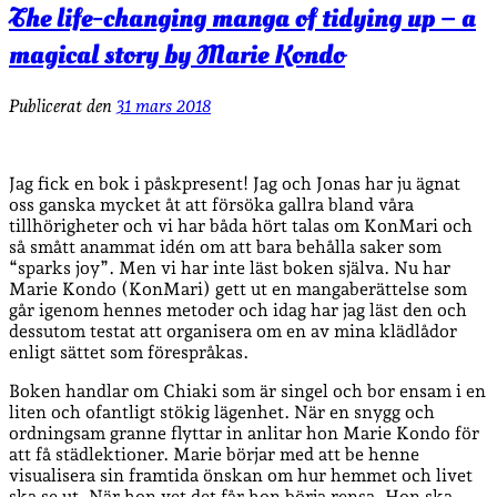
The life-changing manga of tidying up – a
magical story by Marie Kondo
Publicerat den
31 mars 2018
Jag fick en bok i påskpresent! Jag och Jonas har ju ägnat
oss ganska mycket åt att försöka gallra bland våra
tillhörigheter och vi har båda hört talas om KonMari och
så smått anammat idén om att bara behålla saker som
“sparks joy”. Men vi har inte läst boken själva. Nu har
Marie Kondo (KonMari) gett ut en mangaberättelse som
går igenom hennes metoder och idag har jag läst den och
dessutom testat att organisera om en av mina klädlådor
enligt sättet som förespråkas.
Boken handlar om Chiaki som är singel och bor ensam i en
liten och ofantligt stökig lägenhet. När en snygg och
ordningsam granne flyttar in anlitar hon Marie Kondo för
att få städlektioner. Marie börjar med att be henne
visualisera sin framtida önskan om hur hemmet och livet
ska se ut. När hon vet det får hon börja rensa. Hon ska