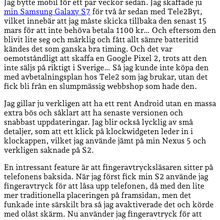
Jag bytte mobil för ett par veckor sedan. Jag skaffade ju
min Samsung Galaxy S7
för två år sedan med Tele2Byt,
vilket innebär att jag måste skicka tillbaka den senast 15
mars för att inte behöva betala 1100 kr… Och eftersom den
blivit lite seg och märklig och fått allt sämre batteritid
kändes det som ganska bra timing. Och det var
oemotståndligt att skaffa en Google Pixel 2, trots att den
inte säljs på riktigt i Sverige… Så jag kunde inte köpa den
med avbetalningsplan hos Tele2 som jag brukar, utan det
fick bli från en slumpmässig webbshop som hade den.
Jag gillar ju verkligen att ha ett rent Android utan en massa
extra bös och såklart att ha senaste versionen och
snabbast uppdateringar. Jag blir också lycklig av små
detaljer, som att ett klick på klockwidgeten leder in i
klockappen, vilket jag använde jämt på min Nexus 5 och
verkligen saknade på S2.
En intressant feature är att fingeravtrycksläsaren sitter på
telefonens baksida. När jag först fick min S2 använde jag
fingeravtryck för att låsa upp telefonen, då med den lite
mer traditionella placeringen på framsidan, men det
funkade inte särskilt bra så jag avaktiverade det och körde
med olåst skärm. Nu använder jag fingeravtryck för att