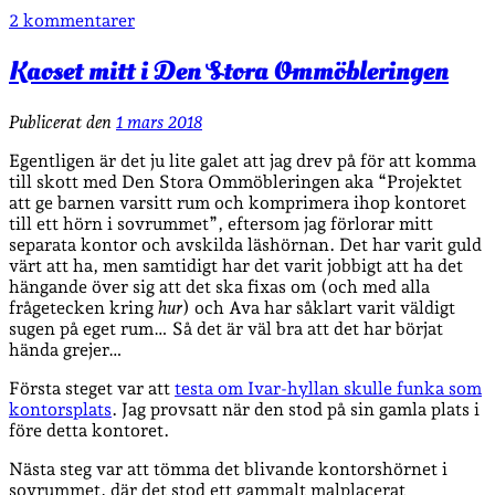
2 kommentarer
Kaoset mitt i Den Stora Ommöbleringen
Publicerat den
1 mars 2018
Egentligen är det ju lite galet att jag drev på för att komma
till skott med Den Stora Ommöbleringen aka “Projektet
att ge barnen varsitt rum och komprimera ihop kontoret
till ett hörn i sovrummet”, eftersom jag förlorar mitt
separata kontor och avskilda läshörnan. Det har varit guld
värt att ha, men samtidigt har det varit jobbigt att ha det
hängande över sig att det ska fixas om (och med alla
frågetecken kring
hur
) och Ava har såklart varit väldigt
sugen på eget rum… Så det är väl bra att det har börjat
hända grejer…
Första steget var att
testa om Ivar-hyllan skulle funka som
kontorsplats
. Jag provsatt när den stod på sin gamla plats i
före detta kontoret.
Nästa steg var att tömma det blivande kontorshörnet i
sovrummet, där det stod ett gammalt malplacerat