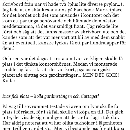
skrivbord från när vi hade två (plus lite diverse prylar…).
Jag lade ut en skänkes-annons på Facebook Marketplace
för det bordet och det som användes i kontoret och det
kom ett par unga behövande och hämtade dem nästan
meddetsamma, så det var smidigt fixat. (Jag rekade lite
först och såg att det fanns massor av skrivbord ute och det
kändes som att det var mer värt att bli av med dem snabbt
än att eventuellt kanske lyckas få ett par hundralappar för
dem.)
Och sen var det dags att testa om Ivar verkligen skulle få
plats i det tänkta kontorshörnet. Medan vi monterade
trodde jag faktiskt att det var kört, pga ostrategiskt
placerade eluttag och gardinstänger… MEN DET GICK!
Kolla:
Ivar fick plats – kolla gardinstången och eluttaget!
På väg till sovrummet testade vi även om Ivar skulle få
plats i förrådet, för i så fall skulle vi köpa en till. Det gick
inte, det visade sig nämligen att det är för lågt i tak där.
Har aldrig noterat att vi har olika takhöjder i lägenheten,
men tydligen är det så… Men vi bestämde oss för att köpa