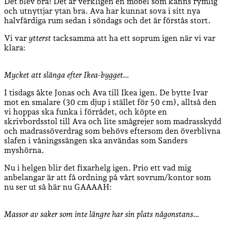
Det blev bra! Det är verkligen en möbel som känns rymlig
och utnyttjar ytan bra. Ava har kunnat sova i sitt nya
halvfärdiga rum sedan i söndags och det är förstås stort.
Vi var
ytterst
tacksamma att ha ett soprum igen när vi var
klara:
Mycket att slänga efter Ikea-bygget…
I tisdags åkte Jonas och Ava till Ikea igen. De bytte Ivar
mot en smalare (30 cm djup i stället för 50 cm), alltså den
vi hoppas ska funka i förrådet, och köpte en
skrivbordsstol till Ava och lite smågrejer som madrasskydd
och madrassöverdrag som behövs eftersom den överblivna
slafen i våningssängen ska användas som Sanders
myshörna.
Nu i helgen blir det fixarhelg igen. Prio ett vad mig
anbelangar är att få ordning på vårt sovrum/kontor som
nu ser ut så här nu GAAAAH:
Massor av saker som inte längre har sin plats någonstans…