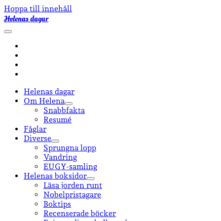
Hoppa till innehåll
Helenas dagar
öppna
primär
facebook
meny
instagram
email-
form
goodreads
Helenas dagar
Om Helena
öppna
Snabbfakta
undermeny
Resumé
Fåglar
Diverse
öppna
Sprungna lopp
undermeny
Vandring
EUGY-samling
Helenas boksidor
öppna
Läsa jorden runt
undermeny
Nobelpristagare
Boktips
Recenserade böcker