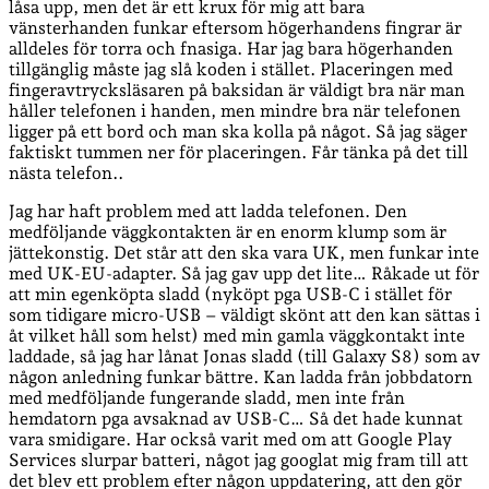
låsa upp, men det är ett krux för mig att bara
vänsterhanden funkar eftersom högerhandens fingrar är
alldeles för torra och fnasiga. Har jag bara högerhanden
tillgänglig måste jag slå koden i stället. Placeringen med
fingeravtrycksläsaren på baksidan är väldigt bra när man
håller telefonen i handen, men mindre bra när telefonen
ligger på ett bord och man ska kolla på något. Så jag säger
faktiskt tummen ner för placeringen. Får tänka på det till
nästa telefon..
Jag har haft problem med att ladda telefonen. Den
medföljande väggkontakten är en enorm klump som är
jättekonstig. Det står att den ska vara UK, men funkar inte
med UK-EU-adapter. Så jag gav upp det lite… Råkade ut för
att min egenköpta sladd (nyköpt pga USB-C i stället för
som tidigare micro-USB – väldigt skönt att den kan sättas i
åt vilket håll som helst) med min gamla väggkontakt inte
laddade, så jag har lånat Jonas sladd (till Galaxy S8) som av
någon anledning funkar bättre. Kan ladda från jobbdatorn
med medföljande fungerande sladd, men inte från
hemdatorn pga avsaknad av USB-C… Så det hade kunnat
vara smidigare. Har också varit med om att Google Play
Services slurpar batteri, något jag googlat mig fram till att
det blev ett problem efter någon uppdatering, att den gör