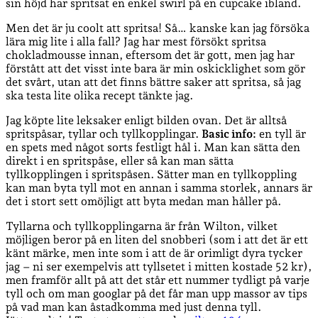
sin höjd har spritsat en enkel swirl på en cupcake ibland.
Men det är ju coolt att spritsa! Så… kanske kan jag försöka
lära mig lite i alla fall? Jag har mest försökt spritsa
chokladmousse innan, eftersom det är gott, men jag har
förstått att det visst inte bara är min oskicklighet som gör
det svårt, utan att det finns bättre saker att spritsa, så jag
ska testa lite olika recept tänkte jag.
Jag köpte lite leksaker enligt bilden ovan. Det är alltså
spritspåsar, tyllar och tyllkopplingar.
Basic info:
en tyll är
en spets med något sorts festligt hål i. Man kan sätta den
direkt i en spritspåse, eller så kan man sätta
tyllkopplingen i spritspåsen. Sätter man en tyllkoppling
kan man byta tyll mot en annan i samma storlek, annars är
det i stort sett omöjligt att byta medan man håller på.
Tyllarna och tyllkopplingarna är från Wilton, vilket
möjligen beror på en liten del snobberi (som i att det är ett
känt märke, men inte som i att de är orimligt dyra tycker
jag – ni ser exempelvis att tyllsetet i mitten kostade 52 kr),
men framför allt på att det står ett nummer tydligt på varje
tyll och om man googlar på det får man upp massor av tips
på vad man kan åstadkomma med just denna tyll.