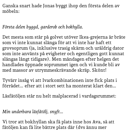
Ganska snart hade Jonas byggt ihop den första delen av
möbeln:
Första delen byggd, garderob och bokhylla.
Det mesta som står på golvet utöver Ikea-grejerna är bråte
som vi inte kunnat slänga för att vi inte har haft ett
grovsoprum (ja, inklusive trasig skärm och uråldrig dator
som inte använts på evigheter och egentligen gott kunnat
slängas långt tidigare). Men måndagen efter helgen det
handlades öppnade soprummet igen och vi kunde bli av
med massor av utrymmeskrävande skräp. Skönt!
Tyvärr insåg vi att Ivarkombinationen inte fick plats i
förrådet… efter att i stort sett ha monterat klart den…
Läsfåtöljen står nu helt malplacerad i vardagsrummet:
Min underbara läsfåtölj, snyft…
Vi tror att bokhyllan ska få plats inne hos Ava, så att
fåtöljen kan få lite bättre plats där (dvs ännu mer