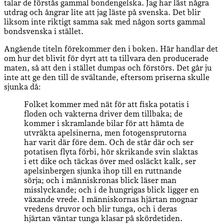
talar de förstås gammal bondengelska. Jag har läst några
utdrag och ångrar lite att jag läste på svenska. Det blir
liksom inte riktigt samma sak med någon sorts gammal
bondsvenska i stället.
Angående titeln förekommer den i boken. Här handlar det
om hur det blivit för dyrt att ta tillvara den producerade
maten, så att den i stället dumpas och förstörs. Det går ju
inte att ge den till de svältande, eftersom priserna skulle
sjunka då:
Folket kommer med nät för att fiska potatis i
floden och vakterna driver dem tillbaka; de
kommer i skramlande bilar för att hämta de
utvräkta apelsinerna, men fotogensprutorna
har varit där före dem. Och de står där och ser
potatisen flyta förbi, hör skrikande svin slaktas
i ett dike och täckas över med osläckt kalk, ser
apelsinbergen sjunka ihop till en ruttnande
sörja; och i människronas blick läser man
misslyckande; och i de hungrigas blick ligger en
växande vrede. I människornas hjärtan mognar
vredens druvor och blir tunga, och i deras
hjärtan väntar tunga klasar på skördetiden.