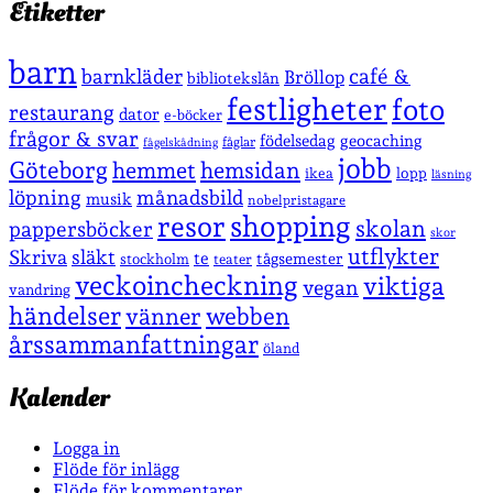
Etiketter
barn
café &
barnkläder
Bröllop
bibliotekslån
festligheter
foto
restaurang
dator
e-böcker
frågor & svar
födelsedag
geocaching
fåglar
fågelskådning
jobb
Göteborg
hemmet
hemsidan
lopp
ikea
läsning
löpning
månadsbild
musik
nobelpristagare
shopping
resor
skolan
pappersböcker
skor
utflykter
Skriva
släkt
te
stockholm
tågsemester
teater
veckoincheckning
viktiga
vegan
vandring
händelser
vänner
webben
årssammanfattningar
öland
Kalender
Logga in
Flöde för inlägg
Flöde för kommentarer