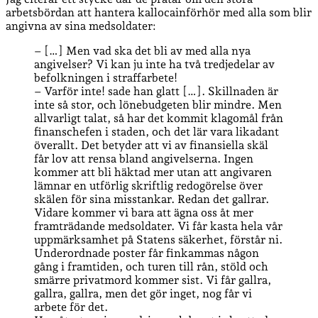
arbetsbördan att hantera kallocainförhör med alla som blir
angivna av sina medsoldater:
– […] Men vad ska det bli av med alla nya
angivelser? Vi kan ju inte ha två tredjedelar av
befolkningen i straffarbete!
– Varför inte! sade han glatt […]. Skillnaden är
inte så stor, och lönebudgeten blir mindre. Men
allvarligt talat, så har det kommit klagomål från
finanschefen i staden, och det lär vara likadant
överallt. Det betyder att vi av finansiella skäl
får lov att rensa bland angivelserna. Ingen
kommer att bli häktad mer utan att angivaren
lämnar en utförlig skriftlig redogörelse över
skälen för sina misstankar. Redan det gallrar.
Vidare kommer vi bara att ägna oss åt mer
framträdande medsoldater. Vi får kasta hela vår
uppmärksamhet på Statens säkerhet, förstår ni.
Underordnade poster får finkammas någon
gång i framtiden, och turen till rån, stöld och
smärre privatmord kommer sist. Vi får gallra,
gallra, gallra, men det gör inget, nog får vi
arbete för det.