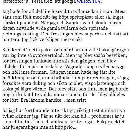
Jättecoolt ju! Testa t.ex. att googla
wilton 104
.
Jag hade för all del lite lösryckta tyllar sedan innan. Mest
sånt som följt med när jag köpt spritspåsar eller så, inget
särskilt planerat. När jag och Sander vab-bakade härom
dagen använde vi de gamla tyllarna och spritsade
redningsfrosting. Den frostingen blev superbra och lätt att
hantera! Jag fick verkligen mersmak!
Sen kom då detta paket och när barnen ville baka igår igen
var jag inte så svårövertalad. Men jag blev såååå besviken,
för frostingen funkade inte alls den gången, den blev
alldeles för mjuk och slafsig. Vägrade släppa tyllen snyggt
och höll inte formen. Gången innan hade jag fått lite
mjölklumpar och bruna brända klumpar i redningen, så jag
försökte vara duktig och sikta mjölet, vispa jättenoga och
koka på lägre värme. Det blev slätt och fint, men jag borde
nog ha kokat lite våldsammare ändå, för det blev alldeles
för löst. Bra lärdom kanske… men trist.
Så jag har fortfarande inte riktigt, riktigt testat mina nya
tyllar känner jag. Får se när det kan bli… problemet är ju
som alltid tid. Tid och andra prioriteringar. Bakprojektet
har ju egentligen inte så hög prio…