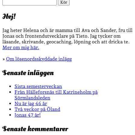
Sök
Hej!
Jag heter Helena och är mamma till Ava och Sander, fru till
Jonas och frontendutvecklare på Tieto. Jag tycker om
läsande, skrivande, geocaching, löpning och att dricka te.
Mer om mig här.
»
Om lösenordsskyddade inlägg
Senaste inläggen
Sista semesterveckan
Från Hälleforsnäs till Katrineholm på
Sörmlandsleden
Nu är jag 46 år
Två veckor på Öland
Jonas 47 år!
Senaste kommentarer