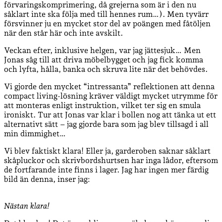
förvaringskomprimering, då grejerna som är i den nu
såklart inte ska följa med till hennes rum…). Men tyvärr
försvinner ju en mycket stor del av poängen med fåtöljen
när den står här och inte avskilt.
Veckan efter, inklusive helgen, var jag jättesjuk… Men
Jonas såg till att driva möbelbygget och jag fick komma
och lyfta, hålla, banka och skruva lite när det behövdes.
Vi gjorde den mycket “intressanta” reflektionen att denna
compact living-lösning kräver väldigt mycket utrymme för
att monteras enligt instruktion, vilket ter sig en smula
ironiskt. Tur att Jonas var klar i bollen nog att tänka ut ett
alternativt sätt – jag gjorde bara som jag blev tillsagd i all
min dimmighet…
Vi blev faktiskt klara! Eller ja, garderoben saknar såklart
skåpluckor och skrivbordshurtsen har inga lådor, eftersom
de fortfarande inte finns i lager. Jag har ingen mer färdig
bild än denna, inser jag:
Nästan klara!