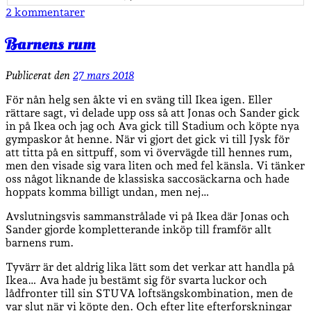
2 kommentarer
Barnens rum
Publicerat den
27 mars 2018
För nån helg sen åkte vi en sväng till Ikea igen. Eller
rättare sagt, vi delade upp oss så att Jonas och Sander gick
in på Ikea och jag och Ava gick till Stadium och köpte nya
gympaskor åt henne. När vi gjort det gick vi till Jysk för
att titta på en sittpuff, som vi övervägde till hennes rum,
men den visade sig vara liten och med fel känsla. Vi tänker
oss något liknande de klassiska saccosäckarna och hade
hoppats komma billigt undan, men nej…
Avslutningsvis sammanstrålade vi på Ikea där Jonas och
Sander gjorde kompletterande inköp till framför allt
barnens rum.
Tyvärr är det aldrig lika lätt som det verkar att handla på
Ikea… Ava hade ju bestämt sig för svarta luckor och
lådfronter till sin STUVA loftsängskombination, men de
var slut när vi köpte den. Och efter lite efterforskningar