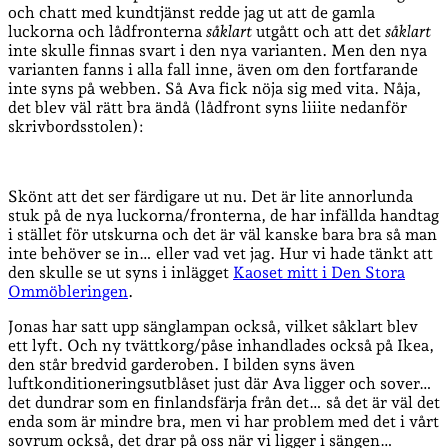
och chatt med kundtjänst redde jag ut att de gamla
luckorna och lådfronterna
såklart
utgått och att det
såklart
inte skulle finnas svart i den nya varianten. Men den nya
varianten fanns i alla fall inne, även om den fortfarande
inte syns på webben. Så Ava fick nöja sig med vita. Nåja,
det blev väl rätt bra ändå (lådfront syns liiite nedanför
skrivbordsstolen):
Skönt att det ser färdigare ut nu. Det är lite annorlunda
stuk på de nya luckorna/fronterna, de har infällda handtag
i stället för utskurna och det är väl kanske bara bra så man
inte behöver se in… eller vad vet jag. Hur vi hade tänkt att
den skulle se ut syns i inlägget
Kaoset mitt i Den Stora
Ommöbleringen
.
Jonas har satt upp sänglampan också, vilket såklart blev
ett lyft. Och ny tvättkorg/påse inhandlades också på Ikea,
den står bredvid garderoben. I bilden syns även
luftkonditioneringsutblåset just där Ava ligger och sover…
det dundrar som en finlandsfärja från det… så det är väl det
enda som är mindre bra, men vi har problem med det i vårt
sovrum också, det drar på oss när vi ligger i sängen…