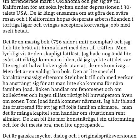
sin arrenderade mark i Oklahoma och ger sig av till
Kalifornien för att söka lyckan under depressionen i 30-
talets USA. De är långt ensamma om att göra den svåra
resan och i Kalifornien hopas desperata arbetssökanden i
torftiga läger och tvingas acceptera kortvariga jobb med
uselt betalt.
Det är en mastig bok (756 sidor i mitt exemplar) och jag
fick lite brått att hinna klart med den till träffen. Men
lyckligtvis är den skapligt lättläst. Jag hade nog ändå lite
svårt att riktigt komma in i den, då jag tyckte att det var
lite segt att halva boken gick utan att de ens kom iväg…
Men det är en väldigt bra bok. Den är lite speciell
karaktärsmässigt eftersom Steinbeck till och med verkar
ha ansträngt sig för att man inte ska komma för nära
familjen Joad. Boken handlar om fenomenet och om
kollektivet och ingen tillåts riktigt bli huvudperson även
om sonen Tom Joad ändå kommer närmast. Jag blir ibland
lite frustrerad för att jag
vill
följa familjen närmare… men
det är många kapitel som handlar om situationen rent
allmänt. De kan bli lite mer konstnärliga i sin utformning
och för det mesta bra, men lite upprepande…
Det är ganska mycket dialog och i originalspråksversionen