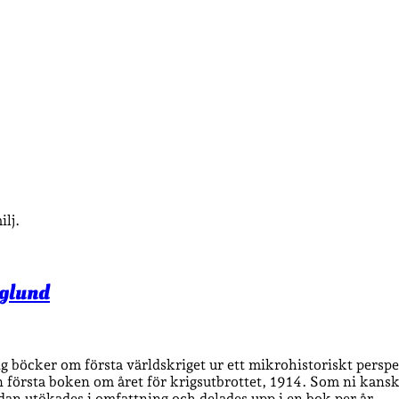
lj.
nglund
 böcker om första världskriget ur ett mikrohistoriskt perspek
 första boken om året för krigsutbrottet, 1914. Som ni kanske 
dan utökades i omfattning och delades upp i en bok per år.