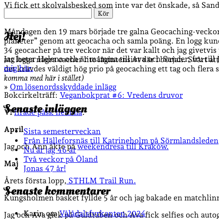
Vi fick ett skolvalsbesked som inte var det önskade, så Sand
Sök
mellan våra barn.
Måndagen den 19 mars började tre galna Geocaching-veckor (
Hej!
planeter” genom att geocacha och samla poäng. En logg kunde
34 geocacher på tre veckor när det var kallt och jag givetvis j
Jag heter Helena och är mamma till Ava och Sander, fru till
att logga några cacher lite lågintensivt där i början. Svårt a
mig här.
det krävdes väldigt hög prio på geocaching ett tag och flera 
komma med här i stället)
»
Om lösenordsskyddade inlägg
Bokcirkelträff:
Veganbokprat #6: Vredens druvor
Senaste inläggen
Vi
firade påsk hemma
.
April
Sista semesterveckan
Från Hälleforsnäs till Katrineholm på Sörmlandsleden
Jag och Ann åkte på
weekendresa till Kraków.
Nu är jag 46 år
Två veckor på Öland
Maj
Jonas 47 år!
Årets första lopp,
STHLM Trail Run.
Senaste kommentarer
Kungsholmen basket fyllde 5 år och jag bakade en matchlinn
Karin
om
Vålådalsfyrkanten 2024
Jag och Ava gick på Guldtuben och Ava fick selfies och aut