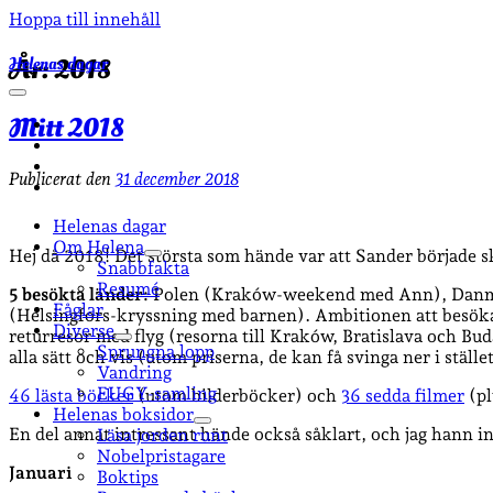
Hoppa till innehåll
Helenas dagar
År:
2018
öppna
primär
Mitt 2018
facebook
meny
instagram
email-
Publicerat den
31 december 2018
form
goodreads
Helenas dagar
Om Helena
Hej då 2018! Det största som hände var att Sander började s
öppna
Snabbfakta
undermeny
Resumé
5 besökta länder:
Polen (Kraków-weekend med Ann), Danmar
Fåglar
(Helsingfors-kryssning med barnen). Ambitionen att besöka 
Diverse
returresor med flyg (resorna till Kraków, Bratislava och Buda
öppna
Sprungna lopp
alla sätt och vis (utom priserna, de kan få svinga ner i ställe
undermeny
Vandring
EUGY-samling
46 lästa böcker
(utom bilderböcker) och
36 sedda filmer
(pl
Helenas boksidor
öppna
En del annat intressant hände också såklart, och jag hann int
Läsa jorden runt
undermeny
Nobelpristagare
Januari
Boktips