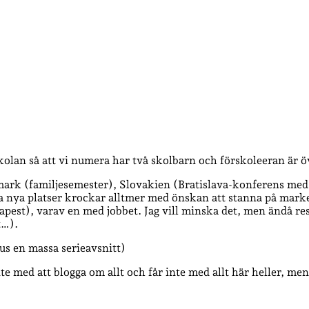
kolan så att vi numera har två skolbarn och förskoleeran är ö
k (familjesemester), Slovakien (Bratislava-konferens med
nya platser krockar alltmer med önskan att stanna på marken 
pest), varav en med jobbet. Jag vill minska det, men ändå resa
t…).
us en massa serieavsnitt)
e med att blogga om allt och får inte med allt här heller, men 