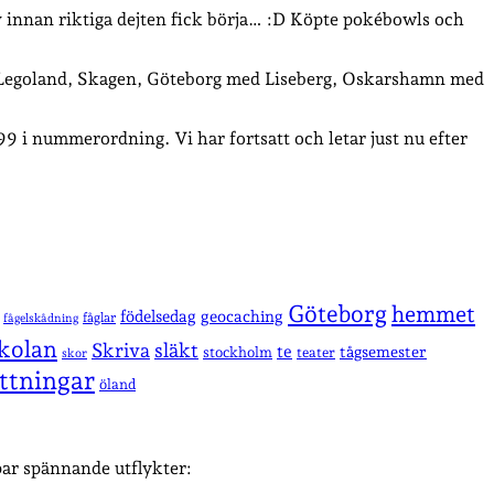
tv innan riktiga dejten fick börja… :D Köpte pokébowls och
egoland, Skagen, Göteborg med Liseberg, Oskarshamn med
99 i nummerordning. Vi har fortsatt och letar just nu efter
Göteborg
hemmet
födelsedag
geocaching
fåglar
fågelskådning
kolan
Skriva
släkt
te
stockholm
tågsemester
teater
skor
ttningar
öland
 par spännande utflykter: