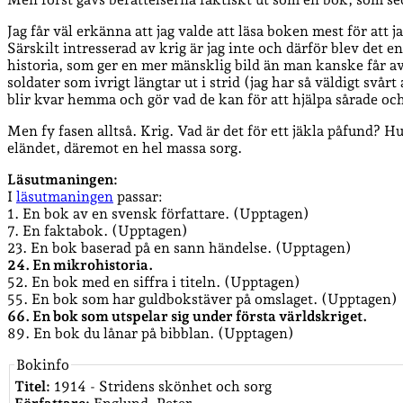
Jag får väl erkänna att jag valde att läsa boken mest för at
Särskilt intresserad av krig är jag inte och därför blev det e
historia, som ger en mer mänsklig bild än man kanske får av
soldater som ivrigt längtar ut i strid (jag har så väldigt svå
blir kvar hemma och gör vad de kan för att hjälpa sårade oc
Men fy fasen alltså. Krig. Vad är det för ett jäkla påfund? H
eländet, däremot en hel massa sorg.
Läsutmaningen:
I
läsutmaningen
passar:
1. En bok av en svensk författare. (Upptagen)
7. En faktabok. (Upptagen)
23. En bok baserad på en sann händelse. (Upptagen)
24. En mikrohistoria.
52. En bok med en siffra i titeln. (Upptagen)
55. En bok som har guldbokstäver på omslaget. (Upptagen)
66. En bok som utspelar sig under första världskriget.
89. En bok du lånar på bibblan. (Upptagen)
Bokinfo
Titel:
1914 - Stridens skönhet och sorg