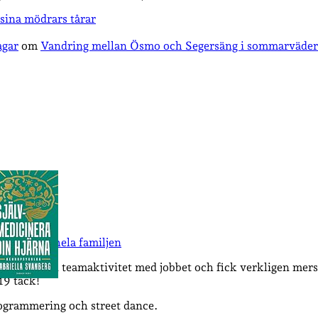
sina mödrars tårar
agar
om
Vandring mellan Ösmo och Segersäng i sommarväder
 room med hela familjen
ngen som en teamaktivitet med jobbet och fick verkligen mersm
19 tack!
rogrammering och street dance.