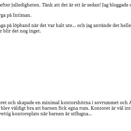
 efter julledigheten. Tänk att det är ett år sedan! Jag bloggad
rga på Intiman.
inga på löpband när det var halt ute… och jag använde det hell
r blir det nog inget.
oret och skapade en minimal kontorshörna i sovrummet och Av
lev väldigt bra att barnen fick egna rum. Kontoret är väl inte
n vettig kontorsplats när barnen är utflugna…