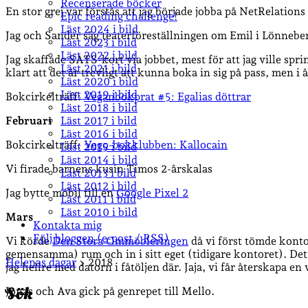
Recenserade böcker
En stor grej var förstås att jag började jobba på NetRelations
Epic reading challenge!
Läst 2024 i bild
Jag och Sander såg teaterföreställningen om Emil i Lönnebe
Läst 2023 i bild
Läst 2022 i bild
Jag skaffade SATS-kort via jobbet, mest för att jag ville spr
Läst 2021 i bild
klart att det är trevligt att kunna boka in sig på pass, men i å
Läst 2020 i bild
Läst 2019 i bild
Bokcirkelträff:
Veganbokprat #5: Egalias döttrar
Läst 2018 i bild
Februari
Läst 2017 i bild
Läst 2016 i bild
Bokcirkelträff:
Vego-bokklubben: Kallocain
Läst 2015 i bild
Läst 2014 i bild
Vi firade barnens kusin Timos 2-årskalas
Läst 2013 i bild
Läst 2012 i bild
Jag bytte mobil till en
Google Pixel 2
Läst 2011 i bild
Läst 2010 i bild
Mars
Kontakta mig
Följ bloggen (e-post / RSS)
Vi körde
Den Stora Ommöbleringen
då vi först tömde kont
gemensamma) rum och in i sitt eget (tidigare kontoret). Det b
Sidopanel
Helenas dagar
>
2018
jag hellre med datorn i fåtöljen där. Jaja, vi får återskapa e
Sök
Jonas och Ava gick på genrepet till Mello.