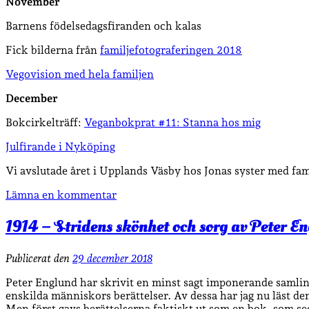
November
Barnens födelsedagsfiranden och kalas
Fick bilderna från
familjefotograferingen 2018
Vegovision med hela familjen
December
Bokcirkelträff:
Veganbokprat #11: Stanna hos mig
Julfirande i Nyköping
Vi avslutade året i Upplands Väsby hos Jonas syster med fami
Lämna en kommentar
1914 – Stridens skönhet och sorg av Peter E
Publicerat den
29 december 2018
Peter Englund har skrivit en minst sagt imponerande samling
enskilda människors berättelser. Av dessa har jag nu läst den
Men först gavs berättelserna faktiskt ut som en bok, som se