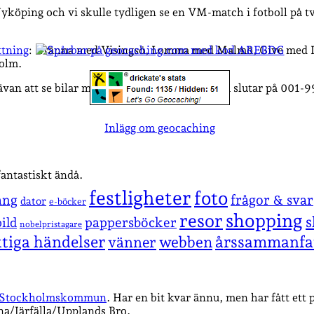
 Nyköping och vi skulle tydligen se en VM-match i fotboll på 
tning
: Gränna med Visingsö, Lomma med Malmö, Give med L
holm.
rävan att se bilar med registreringsskyltar som slutar på 001-9
Inlägg om geocaching
fantastiskt ändå.
festligheter
foto
ang
frågor & svar
dator
e-böcker
shopping
resor
s
pappersböcker
ild
nobelpristagare
ktiga händelser
årssammanfa
vänner
webben
je Stockholmskommun
. Har en bit kvar ännu, men har fått ett
a/Järfälla/Upplands Bro.