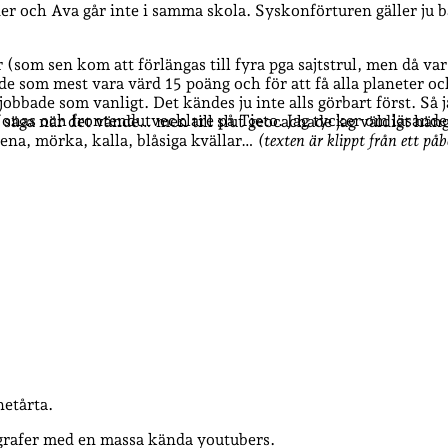
er och Ava går inte i samma skola. Syskonförturen gäller ju ba
som sen kom att förlängas till fyra pga sajtstrul, men då v
 som mest vara värd 15 poäng och för att få alla planeter oc
obbade som vanligt. Det kändes ju inte alls görbart först. Så jag
 Jonas och frontendutvecklare på Tieto. Jag tycker om läsande
tt säga när det vände… men till slut geocachade jag väldigt hän
sena, mörka, kalla, blåsiga kvällar…
(texten är klippt från ett påb
etårta.
ografer med en massa kända youtubers.