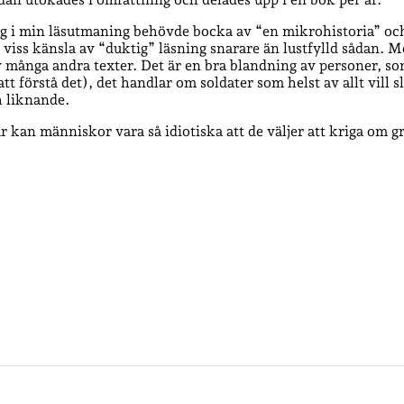
t jag i min läsutmaning behövde bocka av “en mikrohistoria” oc
n viss känsla av “duktig” läsning snarare än lustfylld sådan. Me
 många andra texter. Det är en bra blandning av personer, som
rt att förstå det), det handlar om soldater som helst av allt vi
h liknande.
ur kan människor vara så idiotiska att de väljer att kriga om gr