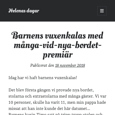
Helenas dagar
öppna
primär
Sidopanel
meny
Helenas dagar
>
Vardagsliv
>
Barnens vuxenkalas med många-vid-
nya-bordet-premiär
Barnens vuxenkalas med
många-vid-nya-bordet-
Sök
premiär
Sök
Publicerat den
18 november 2018
Idag har vi haft barnens vuxenkalas!
Hej!
Det blev första gången vi provade nya bordet,
stolarna och extrastolarna med många gäster. Vi var
Jag heter Helena och är mamma till Ava och Sander, fru till Jonas
10 personer, skulle ha varit 11, men min pappa hade
och frontendutvecklare på Tieto. Jag tycker om läsande, skrivande,
geocaching, löpning och att dricka te.
Mer om mig här.
missat att han inte kunde det här datumet…
Barnens kusin Timo satt på tripp-trapp-stolen och