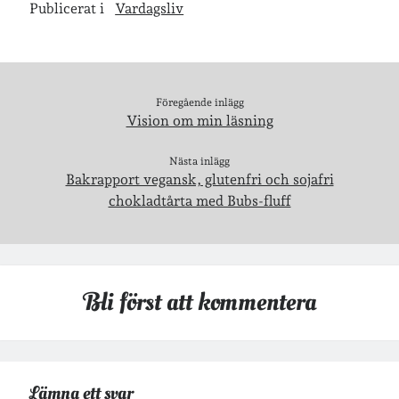
Publicerat i
Vardagsliv
Jag bokför
min läsning på Goodreads
.
Föregående inlägg
Vision om min läsning
Geocaching
Nästa inlägg
Bakrapport vegansk, glutenfri och sojafri
chokladtårta med Bubs-fluff
Inlägg om geocaching
Bli först att kommentera
Etiketter
barn
Lämna ett svar
barnkläder
bibliotekslån