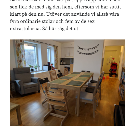
»
Om lösenordsskyddade inlägg
sen fick de med sig den hem, eftersom vi har suttit
klart på den nu. Utöver det använde vi alltså våra
fyra ordinarie stolar och fem av de sex
Senaste inläggen
extrastolarna. Så här såg det ut:
Sista semesterveckan
Från Hälleforsnäs till Katrineholm på Sörmlandsleden
Nu är jag 46 år
Två veckor på Öland
Jonas 47 år!
Senaste kommentarer
Karin
om
Vålådalsfyrkanten 2024
Maria
om
Vår bröllopsdikt
Fredrik D
om
Läste i Språktidningen om SÖ-stilen…
Andrew
om
Söder runt 2023
Mandalorian, vandring och sommarväder – Helenas dagar
om
Vandring mellan Ösmo och Segersäng i sommarväder