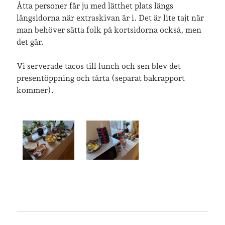
Åtta personer får ju med lätthet plats längs
långsidorna när extraskivan är i. Det är lite tajt när
Arkiv
man behöver sätta folk på kortsidorna också, men
det går.
Arkiv
Vi serverade tacos till lunch och sen blev det
presentöppning och tårta (separat bakrapport
Just nu läser jag
kommer).