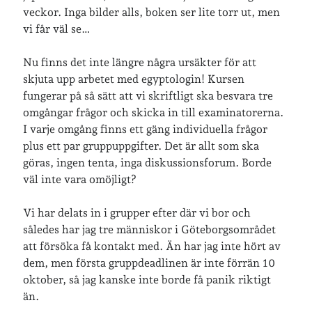
veckor. Inga bilder alls, boken ser lite torr ut, men
Arkiv
vi får väl se…
Arkiv
Nu finns det inte längre några ursäkter för att
skjuta upp arbetet med egyptologin! Kursen
fungerar på så sätt att vi skriftligt ska besvara tre
Just nu läser jag
omgångar frågor och skicka in till examinatorerna.
I varje omgång finns ett gäng individuella frågor
plus ett par gruppuppgifter. Det är allt som ska
göras, ingen tenta, inga diskussionsforum. Borde
väl inte vara omöjligt?
Vi har delats in i grupper efter där vi bor och
således har jag tre människor i Göteborgsområdet
att försöka få kontakt med. Än har jag inte hört av
dem, men första gruppdeadlinen är inte förrän 10
oktober, så jag kanske inte borde få panik riktigt
än.