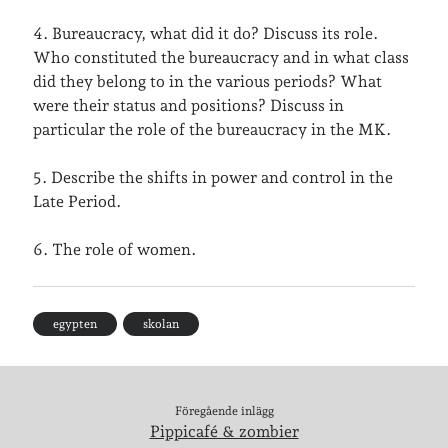
café & restaurang
Bröllop
dator
4. Bureaucracy, what did it do? Discuss its role.
festligheter
foto
Who constituted the bureaucracy and in what class
e-böcker
did they belong to in the various periods? What
frågor & svar
fåglar
fågelskådning
were their status and positions? Discuss in
particular the role of the bureaucracy in the MK.
Göteborg
födelsedag
geocaching
hemmet
hemsidan
5. Describe the shifts in power and control in the
ikea
Late Period.
jobb
löpning
lopp
läsning
6. The role of women.
månadsbild
musik
nobelpristagare
resor
pappersböcker
egypten
skolan
shopping
skolan
skor
Skriva
släkt
te
stockholm
utflykter
Föregående inlägg
tågsemester
teater
Pippicafé & zombier