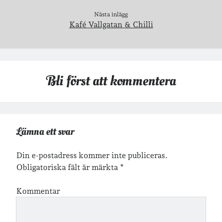
veckoincheckning
vandring
Nästa inlägg
viktiga händelser
vegan
Kafé Vallgatan & Chilli
vänner
webben
årssammanfattningar
öland
Bli först att kommentera
Kalender
Logga in
Lämna ett svar
Flöde för inlägg
Flöde för kommentarer
Din e-postadress kommer inte publiceras.
WordPress.org
Obligatoriska fält är märkta
*
Kommentar