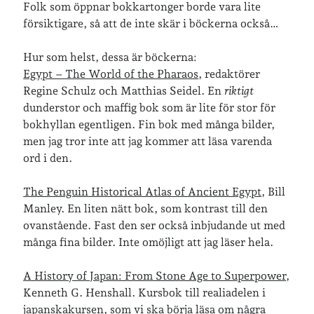
Folk som öppnar bokkartonger borde vara lite
försiktigare, så att de inte skär i böckerna också…
Senaste inläggen
Hur som helst, dessa är böckerna:
Sista semesterveckan
Egypt – The World of the Pharaos
, redaktörer
Från Hälleforsnäs till Katrineholm på Sörmlandsleden
Regine Schulz och Matthias Seidel. En
riktigt
Nu är jag 46 år
dunderstor och maffig bok som är lite för stor för
Två veckor på Öland
bokhyllan egentligen. Fin bok med många bilder,
Jonas 47 år!
men jag tror inte att jag kommer att läsa varenda
ord i den.
Senaste kommentarer
The Penguin Historical Atlas of Ancient Egypt
, Bill
Karin
om
Vålådalsfyrkanten 2024
Manley. En liten nätt bok, som kontrast till den
Maria
om
Vår bröllopsdikt
ovanstående. Fast den ser också inbjudande ut med
Fredrik D
om
Läste i Språktidningen om SÖ-stilen…
många fina bilder. Inte omöjligt att jag läser hela.
Andrew
om
Söder runt 2023
Mandalorian, vandring och sommarväder – Helenas dagar
om
A History of Japan: From Stone Age to Superpower
,
Vandring mellan Ösmo och Segersäng i sommarväder
Kenneth G. Henshall. Kursbok till realiadelen i
japanskakursen, som vi ska börja läsa om några