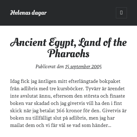
Helenas dagar
öppna
primär
Sidopanel
meny
Helenas dagar
>
Ancient Egypt, Land of the Pharaohs
Ancient Egypt, Land of the
Pharaohs
Sök
Sök
Publicerat den
15 september 2005
Idag fick jag äntligen mitt efterlängtade bokpaket
från adlibris med tre kursböcker. Tyvärr är ärendet
inte avslutat ännu, eftersom den största och finaste
Hej!
boken var skadad och jag givetvis vill ha den i fint
skick när jag betalat 366 kronor för den. Givetvis är
Jag heter Helena och är mamma till Ava och Sander, fru till Jonas
och frontendutvecklare på Tieto. Jag tycker om läsande, skrivande,
boken nu tillfälligt slut på adlibris, men jag har
geocaching, löpning och att dricka te.
Mer om mig här.
mailat dem och vi får väl se vad som händer…
»
Om lösenordsskyddade inlägg