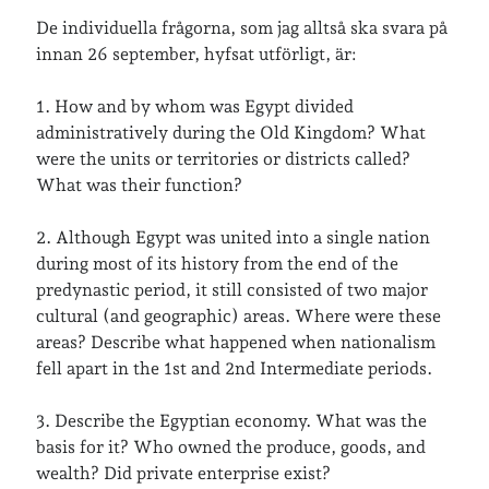
De individuella frågorna, som jag alltså ska svara på
innan 26 september, hyfsat utförligt, är:
Jag bokför
min läsning på Goodreads
.
1. How and by whom was Egypt divided
administratively during the Old Kingdom? What
Geocaching
were the units or territories or districts called?
What was their function?
2. Although Egypt was united into a single nation
during most of its history from the end of the
predynastic period, it still consisted of two major
Inlägg om geocaching
cultural (and geographic) areas. Where were these
areas? Describe what happened when nationalism
fell apart in the 1st and 2nd Intermediate periods.
Etiketter
3. Describe the Egyptian economy. What was the
basis for it? Who owned the produce, goods, and
barn
barnkläder
bibliotekslån
wealth? Did private enterprise exist?