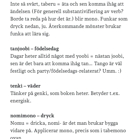
Inte så svårt, taberu = äta och sen komma ihåg att
ändelsen (För generell substantivifiering av verb?
Borde ta reda på hur det är.) blir mono. Funkar som
Jag bokför
min läsning på Goodreads
.
dryck nedan, ju. Återkommande mönster brukar
funka att lära sig.
Geocaching
tanjoobi – födelsedag
Dagar heter alltid något med yoobi = nästan joobi,
sen är det bara att komma ihåg tan… Tango är väl
festligt och party/födelsedags-relaterat? Umm. :)
tenki – väder
Tänker på genki, som boken heter. Betyder t.ex.
energisk.
nomimono – dryck
Nomu = dricka, nomi- är det man brukar bygga
vidare på. Applicerar mono, precis som i tabemono
ovan.