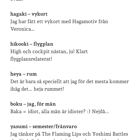
hagaki – vykort
Inlägg om geocaching
Jag har fått ett vykort med Hagamotiv från
Veronica…
hikooki – flygplan
Etiketter
High och cockpit nästan, ju! Klart
flygplansrelaterat!
barn
barnkläder
bibliotekslån
heya – rum
café & restaurang
Bröllop
dator
Det är bara så speciellt att jag för det mesta kommer
festligheter
foto
ihåg det… heja rummet!
e-böcker
frågor & svar
boku – jag, för män
fåglar
fågelskådning
Baka = idiot, alla män är idioter? :) Nejdå…
Göteborg
födelsedag
geocaching
hemmet
hemsidan
yasumi – semester/frånvaro
ikea
Jag tänker på The Flaming Lips och Yoshimi Battles
jobb
löpning