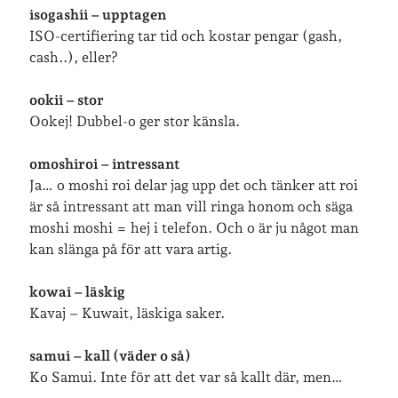
isogashii – upptagen
Logga in
ISO-certifiering tar tid och kostar pengar (gash,
Flöde för inlägg
cash..), eller?
Flöde för kommentarer
WordPress.org
ookii – stor
Ookej! Dubbel-o ger stor känsla.
omoshiroi – intressant
Ja… o moshi roi delar jag upp det och tänker att roi
är så intressant att man vill ringa honom och säga
moshi moshi = hej i telefon. Och o är ju något man
kan slänga på för att vara artig.
kowai – läskig
Kavaj – Kuwait, läskiga saker.
samui – kall (väder o så)
Ko Samui. Inte för att det var så kallt där, men…