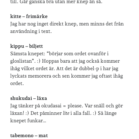
till. Går ganska bra utan mer knep än så.
Arkiv
kitte – frimärke
Arkiv
Jag har nog inget direkt knep, men minns det från
användning i text.
Just nu läser jag
kippu – biljett
Sämsta knepet: “börjar som ordet ovanför i
gloslistan”. :) Hoppas bara att jag också kommer
ihåg vilket ordet är. Att det är dubbel-p i har jag
lyckats memorera och sen kommer jag oftast ihåg
ordet.
shukudai – läxa
Jag tänker på okudasai = please. Var snäll och gör
läxan! :) Det påminner
lite
i alla fall. :) Så länge
knepet funkar…
tabemono – mat