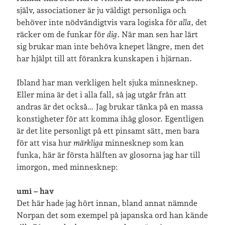
själv, associationer är ju väldigt personliga och
behöver inte nödvändigtvis vara logiska för
alla
, det
Senaste inläggen
räcker om de funkar för
dig
. När man sen har lärt
Sista semesterveckan
sig brukar man inte behöva knepet längre, men det
Från Hälleforsnäs till Katrineholm på Sörmlandsleden
har hjälpt till att förankra kunskapen i hjärnan.
Nu är jag 46 år
Två veckor på Öland
Ibland har man verkligen helt sjuka minnesknep.
Jonas 47 år!
Eller mina är det i alla fall, så jag utgår från att
andras är det också… Jag brukar tänka på en massa
konstigheter för att komma ihåg glosor. Egentligen
Senaste kommentarer
är det lite personligt på ett pinsamt sätt, men bara
för att visa hur
märkliga
minnesknep som kan
Karin
om
Vålådalsfyrkanten 2024
funka, här är första hälften av glosorna jag har till
Maria
om
Vår bröllopsdikt
imorgon, med minnesknep:
Fredrik D
om
Läste i Språktidningen om SÖ-stilen…
Andrew
om
Söder runt 2023
umi – hav
Mandalorian, vandring och sommarväder – Helenas dagar
om
Det här hade jag hört innan, bland annat nämnde
Vandring mellan Ösmo och Segersäng i sommarväder
Norpan det som exempel på japanska ord han kände