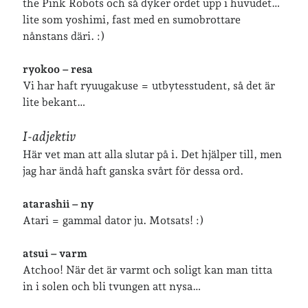
lopp
the Pink Robots och så dyker ordet upp i huvudet…
läsning
lite som yoshimi, fast med en sumobrottare
månadsbild
musik
nobelpristagare
nånstans däri. :)
resor
pappersböcker
ryokoo – resa
shopping
skolan
Vi har haft ryuugakuse = utbytesstudent, så det är
skor
lite bekant…
Skriva
släkt
te
stockholm
utflykter
I-adjektiv
tågsemester
teater
Här vet man att alla slutar på i. Det hjälper till, men
veckoincheckning
vandring
jag har ändå haft ganska svårt för dessa ord.
viktiga händelser
vegan
atarashii – ny
vänner
webben
Atari = gammal dator ju. Motsats! :)
årssammanfattningar
öland
atsui – varm
Atchoo! När det är varmt och soligt kan man titta
in i solen och bli tvungen att nysa…
Kalender