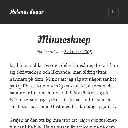
Helenas dagar
öppna
primär
Sidopanel
meny
Helenas dagar
>
Minnesknep
Minnesknep
Sök
Publicerat den
2 oktober 2005
Sök
Jag har snubblat över en del minnesknep för att lära
sig skrivtecken och liknande, men aldrig tittat
närmare på dem. Minns att jag såg att någon tänkte
på
key
för att komma ihåg tecknet
ki
, eftersom det
påminner lite om en nyckel. Själv tänker jag på
Hej!
ki
lle
, eftersom jag tycker att det ser ut lite som en
Jag heter Helena och är mamma till Ava och Sander, fru till Jonas
sned öga-näsa-mun (fast med lite konstiga ögon…).
och frontendutvecklare på Tieto. Jag tycker om läsande, skrivande,
geocaching, löpning och att dricka te.
Mer om mig här.
Grejen är den att jag inte tror att
någon annans
knep
»
Om lösenordsskyddade inlägg
funkar lika bra. Halva vitsen är att komma på dem