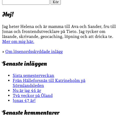
Sök
Hej!
Jag heter Helena och är mamma till Ava och Sander, fru till
Jonas och frontendutvecklare på Tieto. Jag tycker om
läsande, skrivande, geocaching, löpning och att dricka te.
Mer om mig här.
»
Om lösenordsskyddade inlägg
Senaste inläggen
Sista semesterveckan
Från Hälleforsnäs till Katrineholm på
Sörmlandsleden
Nu är jag 46 år
Två veckor på Öland
Jonas 47 år!
Senaste kommentarer