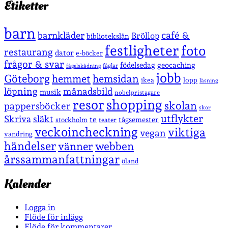
Etiketter
barn
café &
barnkläder
Bröllop
bibliotekslån
festligheter
foto
restaurang
dator
e-böcker
frågor & svar
födelsedag
geocaching
fåglar
fågelskådning
jobb
Göteborg
hemmet
hemsidan
lopp
ikea
läsning
löpning
månadsbild
musik
nobelpristagare
shopping
resor
skolan
pappersböcker
skor
utflykter
Skriva
släkt
te
stockholm
tågsemester
teater
veckoincheckning
viktiga
vegan
vandring
händelser
vänner
webben
årssammanfattningar
öland
Kalender
Logga in
Flöde för inlägg
Flöde för kommentarer