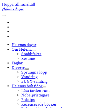
Hoppa till innehåll
Helenas dagar
öppna
primär
facebook
meny
instagram
email-
form
goodreads
Helenas dagar
Om Helena
öppna
Snabbfakta
undermeny
Resumé
Fåglar
Diverse
öppna
Sprungna lopp
undermeny
Vandring
EUGY-samling
Helenas boksidor
öppna
Läsa jorden runt
undermeny
Nobelpristagare
Boktips
Recenserade böcker