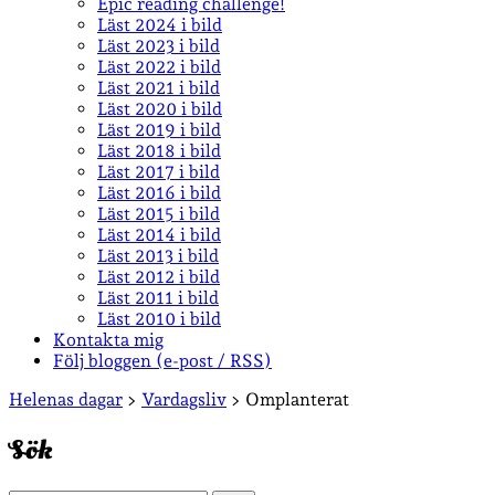
Epic reading challenge!
Läst 2024 i bild
Läst 2023 i bild
Läst 2022 i bild
Läst 2021 i bild
Läst 2020 i bild
Läst 2019 i bild
Läst 2018 i bild
Läst 2017 i bild
Läst 2016 i bild
Läst 2015 i bild
Läst 2014 i bild
Läst 2013 i bild
Läst 2012 i bild
Läst 2011 i bild
Läst 2010 i bild
Kontakta mig
Följ bloggen (e-post / RSS)
Sidopanel
Helenas dagar
>
Vardagsliv
>
Omplanterat
Sök