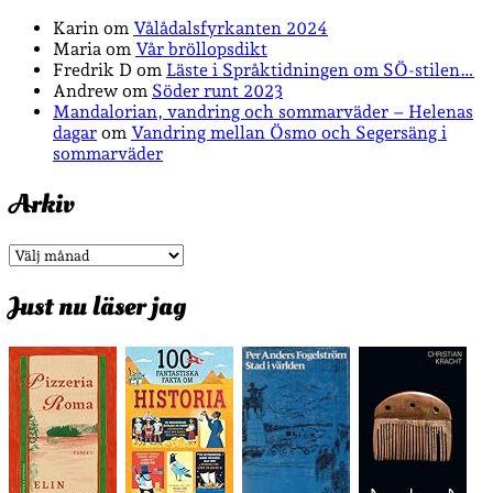
Karin
om
Vålådalsfyrkanten 2024
Maria
om
Vår bröllopsdikt
Fredrik D
om
Läste i Språktidningen om SÖ-stilen…
Andrew
om
Söder runt 2023
Mandalorian, vandring och sommarväder – Helenas
dagar
om
Vandring mellan Ösmo och Segersäng i
sommarväder
Arkiv
Arkiv
Just nu läser jag