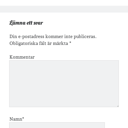
Jag bokför
min läsning på Goodreads
.
Lämna ett svar
Din e-postadress kommer inte publiceras.
Geocaching
Obligatoriska fält är märkta
*
Kommentar
Namn*