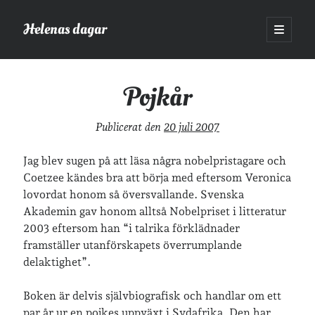
Helenas dagar
öppna
primär
Sidopanel
meny
Helenas dagar
>
Böcker
>
Pojkår
Pojkår
Sök
Publicerat den
20 juli 2007
Sök
Jag blev sugen på att läsa några nobelpristagare och
Coetzee kändes bra att börja med eftersom Veronica
lovordat honom så översvallande. Svenska
Akademin gav honom alltså Nobelpriset i litteratur
2003 eftersom han “i talrika förklädnader
Hej!
framställer utanförskapets överrumplande
Jag heter Helena och är mamma till Ava och Sander, fru till Jonas
delaktighet”.
och frontendutvecklare på Tieto. Jag tycker om läsande, skrivande,
geocaching, löpning och att dricka te.
Mer om mig här.
Boken är delvis självbiografisk och handlar om ett
»
Om lösenordsskyddade inlägg
par år ur en pojkes uppväxt i Sydafrika. Den har