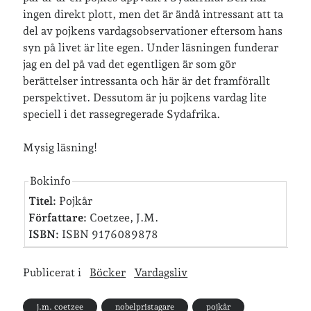
ingen direkt plott, men det är ändå intressant att ta
del av pojkens vardagsobservationer eftersom hans
Senaste inläggen
syn på livet är lite egen. Under läsningen funderar
Sista semesterveckan
jag en del på vad det egentligen är som gör
Från Hälleforsnäs till Katrineholm på Sörmlandsleden
berättelser intressanta och här är det framförallt
Nu är jag 46 år
perspektivet. Dessutom är ju pojkens vardag lite
Två veckor på Öland
speciell i det rassegregerade Sydafrika.
Jonas 47 år!
Mysig läsning!
Senaste kommentarer
Bokinfo
Titel:
Pojkår
Karin
om
Vålådalsfyrkanten 2024
Författare:
Coetzee, J.M.
Maria
om
Vår bröllopsdikt
ISBN:
ISBN 9176089878
Fredrik D
om
Läste i Språktidningen om SÖ-stilen…
Andrew
om
Söder runt 2023
Mandalorian, vandring och sommarväder – Helenas dagar
om
Publicerat i
Böcker
Vardagsliv
Vandring mellan Ösmo och Segersäng i sommarväder
j.m. coetzee
nobelpristagare
pojkår