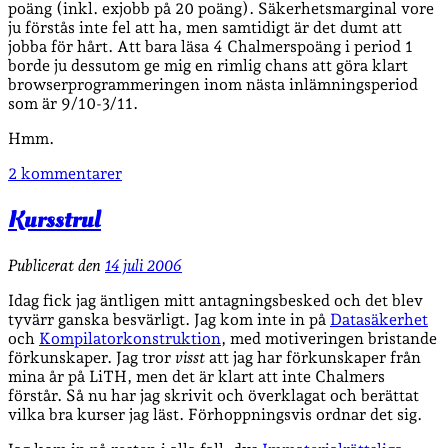
poäng (inkl. exjobb på 20 poäng). Säkerhetsmarginal vore
ju förstås inte fel att ha, men samtidigt är det dumt att
jobba för hårt. Att bara läsa 4 Chalmerspoäng i period 1
borde ju dessutom ge mig en rimlig chans att göra klart
browserprogrammeringen inom nästa inlämningsperiod
som är 9/10-3/11.
Hmm.
2 kommentarer
Kursstrul
Publicerat den
14 juli 2006
Idag fick jag äntligen mitt antagningsbesked och det blev
tyvärr ganska besvärligt. Jag kom inte in på
Datasäkerhet
och
Kompilatorkonstruktion
, med motiveringen bristande
förkunskaper. Jag tror
visst
att jag har förkunskaper från
mina år på LiTH, men det är klart att inte Chalmers
förstår. Så nu har jag skrivit och överklagat och berättat
vilka bra kurser jag läst. Förhoppningsvis ordnar det sig.