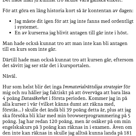
För att göra en lång historia kort så är kontentan av dagen:
Jag måste dit igen för att jag inte fanns med ordentligt
i systemet.
En av kurserna jag blivit antagen till går inte i höst.
Man hade också kunnat tro att man inte kan bli antagen
till en kurs som inte går.
Därtill hade man också kunnat tro att kursen går, eftersom
det såvitt jag ser står det i kursportalen.
Nåväl.
Hur som helst blir det inga
Immaterialrättsliga strategier
för
mig och nu håller jag faktiskt på att överväga att bara läsa
4 poäng
Datasäkerhet
i första perioden. Kommer jag in på
alla kurser i vår (vilket känns dumt att räkna med,
förstås…) skulle det ändå bli 39 poäng detta år, plus att jag
ska försöka bli klar med min browserprogrammering på 5
poäng. Jag har redan 120 poäng, men är osäker på om min
engelskakurs på 3 poäng kan räknas in i examen. Även om
den inte kan räknas in skulle jag alltså kunna landa på 181