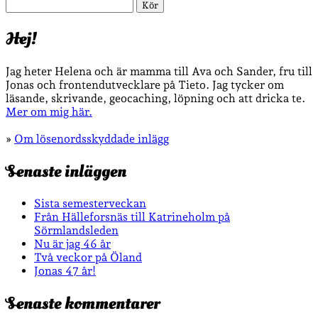
Sök
Hej!
Jag heter Helena och är mamma till Ava och Sander, fru till
Jonas och frontendutvecklare på Tieto. Jag tycker om
läsande, skrivande, geocaching, löpning och att dricka te.
Mer om mig här.
»
Om lösenordsskyddade inlägg
Senaste inläggen
Sista semesterveckan
Från Hälleforsnäs till Katrineholm på
Sörmlandsleden
Nu är jag 46 år
Två veckor på Öland
Jonas 47 år!
Senaste kommentarer