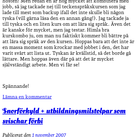
hösten! Men redan en är nog mycket att kombinera med
jobb, så jag tackade nej till teckenspråkskursen som jag
lade till mest som backup ifall det inte skulle bli någon
tyska (vill gärna läsa den en annan gång!). Jag tackade ja
till tyska och en liten kurs om att lära sig språk. Även det
är kanske för mycket, men jag testar. Himla bra
kurskombo ju, om man nu faktiskt kommer bli bättre på
att lära sig språk av den kursen. Hoppas bara att det inte är
en massa moment som krockar med jobbet i den, det har
varit svårt att lista ut. Tyskan är kvällstid, så det borde gå
lättare. Men hoppas även där på att det är mycket
självständigt arbete. Men vi får se!
Spännande!
Lämna en kommentar
Snorförkyld + utbildningsmilstolpar som
svischar förbi
Publicerat den
1 november 2007