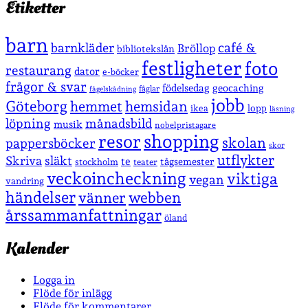
Etiketter
barn
café &
barnkläder
Bröllop
bibliotekslån
festligheter
foto
restaurang
dator
e-böcker
frågor & svar
födelsedag
geocaching
fåglar
fågelskådning
jobb
Göteborg
hemmet
hemsidan
lopp
ikea
läsning
löpning
månadsbild
musik
nobelpristagare
shopping
resor
skolan
pappersböcker
skor
utflykter
Skriva
släkt
te
stockholm
tågsemester
teater
veckoincheckning
viktiga
vegan
vandring
händelser
vänner
webben
årssammanfattningar
öland
Kalender
Logga in
Flöde för inlägg
Flöde för kommentarer