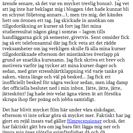
ärende senare, så det var en mycket trevlig bonus). Jag vet
att jag inte har beklagat mig i bloggen (det hade kunnat bli
en schysst följetong annars…), men tro mig, det kändes
hett om öronen ett tag. Jag skickade in ansökan om
tillgodoräkning av kurser så fort jag fått mina
studieresultat någon gång i somras – lagom tills
handläggarna gick på semester, givetvis. Sent omsider fick
jag så ett telefonsamtal där jag fick veta att det rådde
tveksamheter om jag verkligen skulle få alla mina kurser
tillgodoräknade eftersom det misstänktes överlapp på
grund av snarlika kursnamn. Jag fick skriva ett brev och
motivera varför jag tycker att mina kurser duger och
sedan, med grav stresshjärtklappning vid varje tanke på
saken, vänta länge och väl på besked… Jag fick ett
inofficiellt besked för några veckor sedan, men idag damp
det officiella beslutet ned i min inbox. Jätte, jätte, jätte,
jätteskönt! Jag hade
inte
velat ägna våren åt att försöka
skrapa ihop fler poäng och jobba samtidigt.
Det har blivit mycket film här under våra sjukdagar,
eftersom vi inte orkar göra så mycket mer. Faktiskt har jag
gjort en rejäl insats vad gäller
filmrecensioner
också, det
har faktiskt gått bra om jag bara fått lägga mig ner och
jämra mig över plötslig svimfärdighet då och då.