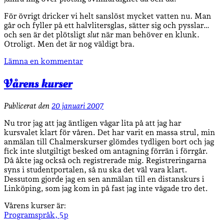
För övrigt dricker vi helt sanslöst mycket vatten nu. Man
går och fyller på ett halvlitersglas, sätter sig och pysslar…
och sen är det plötsligt
slut
när man behöver en klunk.
Otroligt. Men det är nog väldigt bra.
Lämna en kommentar
Vårens kurser
Publicerat den
20 januari 2007
Nu tror jag att jag äntligen vågar lita på att jag har
kursvalet klart för våren. Det har varit en massa strul, min
anmälan till Chalmerskurser glömdes tydligen bort och jag
fick inte slutgiltigt besked om antagning förrän i förrgår.
Då åkte jag också och registrerade mig. Registreringarna
syns i studentportalen, så nu ska det väl vara klart.
Dessutom gjorde jag en sen anmälan till en distanskurs i
Linköping, som jag kom in på fast jag inte vågade tro det.
Vårens kurser är:
Programspråk, 5p