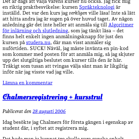
Det är dags att välja vårens kurser nu också. Jag fick mig
en riktig praktbesvikelse: kursen
Språkteknologi
är
inställd. Det var den kurs jag
verkligen
ville läsa! Inte så lätt
att hitta andra jag är sugen på över huvud taget. Av någon
anledning går det inte heller att anmäla sig till
Algoritmer
för inlärning och slutledning
, som jag tänkt läsa – det
finns helt enkelt ingen anmälningsknapp för just den
kursen på
studera.nu
, där man visst anmäler sig
nuförtiden. SUCK! Nåväl, jag måste invänta en pin-kod
som kommer med posten för att anmäla mig, så jag skjuter
upp det slutgiltiga beslutet om kurser tills den är här.
Tråkigt som tusan att tvingas välja sånt man är likgiltig
inför när jag visste vad jag ville.
Lämna en kommentar
Chalmersregistrering + kursstrul
Publicerat den
28 augusti 2006
Idag besökte jag Chalmers för första gången i egenskap av
student där, i syftet att registrera mig.
Det hade man ju kunnat tro skulle vara ganska enkelt.