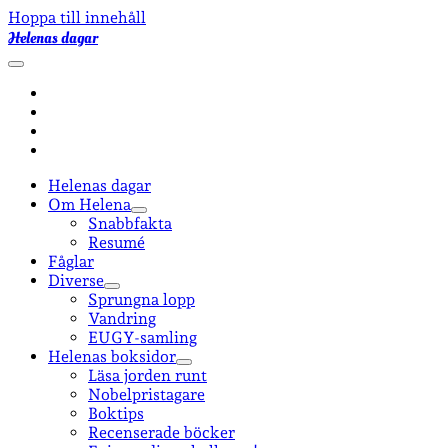
Hoppa till innehåll
Helenas dagar
öppna
primär
facebook
meny
instagram
email-
form
goodreads
Helenas dagar
Om Helena
öppna
Snabbfakta
undermeny
Resumé
Fåglar
Diverse
öppna
Sprungna lopp
undermeny
Vandring
EUGY-samling
Helenas boksidor
öppna
Läsa jorden runt
undermeny
Nobelpristagare
Boktips
Recenserade böcker