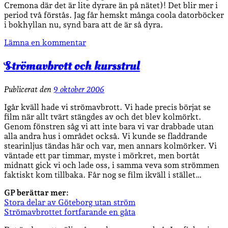
Cremona där det är lite dyrare än på nätet)! Det blir mer i
period två förstås. Jag får hemskt många coola datorböcker
i bokhyllan nu, synd bara att de är så dyra.
Lämna en kommentar
Strömavbrott och kursstrul
Publicerat den
9 oktober 2006
Igår kväll hade vi strömavbrott. Vi hade precis börjat se
film när allt tvärt stängdes av och det blev kolmörkt.
Genom fönstren såg vi att inte bara vi var drabbade utan
alla andra hus i området också. Vi kunde se fladdrande
stearinljus tändas här och var, men annars kolmörker. Vi
väntade ett par timmar, myste i mörkret, men bortåt
midnatt gick vi och lade oss, i samma veva som strömmen
faktiskt kom tillbaka. Får nog se film ikväll i stället…
GP berättar mer:
Stora delar av Göteborg utan ström
Strömavbrottet fortfarande en gåta