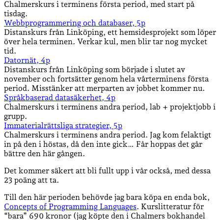
Chalmerskurs i terminens första period, med start på
tisdag.
Webbprogrammering och databaser, 5p
Distanskurs från Linköping, ett hemsidesprojekt som löper
över hela terminen. Verkar kul, men blir tar nog mycket
tid.
Datornät, 4p
Distanskurs från Linköping som började i slutet av
november och fortsätter genom hela vårterminens första
period. Misstänker att merparten av jobbet kommer nu.
Språkbaserad datasäkerhet, 4p
Chalmerskurs i terminens andra period, lab + projektjobb i
grupp.
Immaterialrättsliga strategier, 5p
Chalmerskurs i terminens andra period. Jag kom felaktigt
in på den i höstas, då den inte gick… Får hoppas det går
bättre den här gången.
Det kommer säkert att bli fullt upp i vår också, med dessa
23 poäng att ta.
Till den här perioden behövde jag bara köpa en enda bok,
Concepts of Programming Languages
. Kurslitteratur för
“bara” 690 kronor (jag köpte den i Chalmers bokhandel