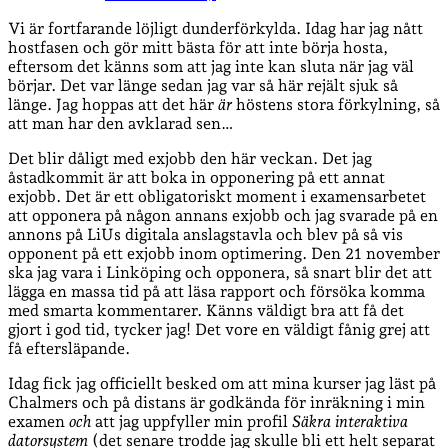
Vi är fortfarande löjligt dunderförkylda. Idag har jag nått
hostfasen och gör mitt bästa för att inte börja hosta,
eftersom det känns som att jag inte kan sluta när jag väl
börjar. Det var länge sedan jag var så här rejält sjuk så
länge. Jag hoppas att det här
är
höstens stora förkylning, så
att man har den avklarad sen…
Det blir dåligt med exjobb den här veckan. Det jag
åstadkommit är att boka in opponering på ett annat
exjobb. Det är ett obligatoriskt moment i examensarbetet
att opponera på någon annans exjobb och jag svarade på en
annons på LiUs digitala anslagstavla och blev på så vis
opponent på ett exjobb inom optimering. Den 21 november
ska jag vara i Linköping och opponera, så snart blir det att
lägga en massa tid på att läsa rapport och försöka komma
med smarta kommentarer. Känns väldigt bra att få det
gjort i god tid, tycker jag! Det vore en väldigt fånig grej att
få eftersläpande.
Idag fick jag officiellt besked om att mina kurser jag läst på
Chalmers och på distans är godkända för inräkning i min
examen
och
att jag uppfyller min profil
Säkra interaktiva
datorsystem
(det senare trodde jag skulle bli ett helt separat