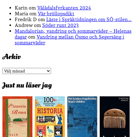
Karin
om
Vålådalsfyrkanten 2024
Maria
om
Vår bröllopsdikt
Fredrik D
om
Läste i Språktidningen om SÖ-stilen…
Andrew
om
Söder runt 2023
Mandalorian, vandring och sommarväder – Helenas
dagar
om
Vandring mellan Ösmo och Segersäng i
sommarväder
Arkiv
Arkiv
Just nu läser jag