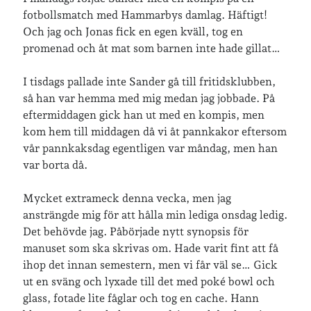
fotbollsmatch med Hammarbys damlag. Häftigt!
Och jag och Jonas fick en egen kväll, tog en
Senaste inläggen
promenad och åt mat som barnen inte hade gillat…
Sista semesterveckan
Från Hälleforsnäs till Katrineholm på Sörmlandsleden
I tisdags pallade inte Sander gå till fritidsklubben,
Nu är jag 46 år
så han var hemma med mig medan jag jobbade. På
Två veckor på Öland
eftermiddagen gick han ut med en kompis, men
Jonas 47 år!
kom hem till middagen då vi åt pannkakor eftersom
vår pannkaksdag egentligen var måndag, men han
var borta då.
Senaste kommentarer
Mycket extrameck denna vecka, men jag
Karin
om
Vålådalsfyrkanten 2024
ansträngde mig för att hålla min lediga onsdag ledig.
Maria
om
Vår bröllopsdikt
Det behövde jag. Påbörjade nytt synopsis för
Fredrik D
om
Läste i Språktidningen om SÖ-stilen…
manuset som ska skrivas om. Hade varit fint att få
Andrew
om
Söder runt 2023
ihop det innan semestern, men vi får väl se… Gick
Mandalorian, vandring och sommarväder – Helenas dagar
om
ut en sväng och lyxade till det med poké bowl och
Vandring mellan Ösmo och Segersäng i sommarväder
glass, fotade lite fåglar och tog en cache. Hann