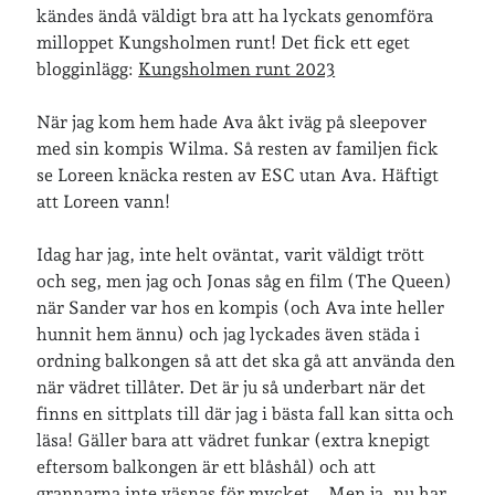
kändes ändå väldigt bra att ha lyckats genomföra
milloppet Kungsholmen runt! Det fick ett eget
blogginlägg:
Kungsholmen runt 2023
När jag kom hem hade Ava åkt iväg på sleepover
med sin kompis Wilma. Så resten av familjen fick
se Loreen knäcka resten av ESC utan Ava. Häftigt
att Loreen vann!
Idag har jag, inte helt oväntat, varit väldigt trött
och seg, men jag och Jonas såg en film (The Queen)
när Sander var hos en kompis (och Ava inte heller
hunnit hem ännu) och jag lyckades även städa i
ordning balkongen så att det ska gå att använda den
när vädret tillåter. Det är ju så underbart när det
finns en sittplats till där jag i bästa fall kan sitta och
läsa! Gäller bara att vädret funkar (extra knepigt
eftersom balkongen är ett blåshål) och att
grannarna inte väsnas för mycket… Men ja, nu har