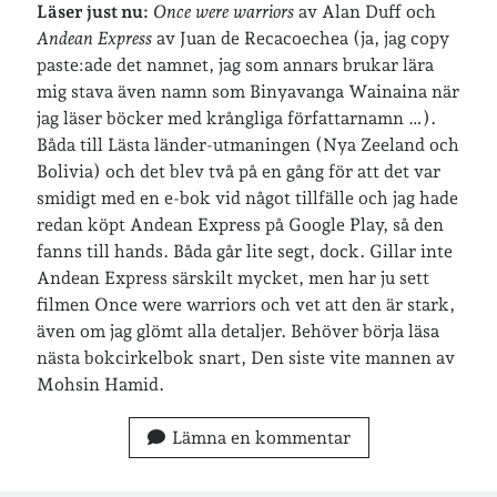
Läser just nu:
Once were warriors
av Alan Duff och
Andean Express
av Juan de Recacoechea (ja, jag copy
paste:ade det namnet, jag som annars brukar lära
mig stava även namn som Binyavanga Wainaina när
jag läser böcker med krångliga författarnamn …).
Båda till Lästa länder-utmaningen (Nya Zeeland och
Bolivia) och det blev två på en gång för att det var
smidigt med en e-bok vid något tillfälle och jag hade
redan köpt Andean Express på Google Play, så den
fanns till hands. Båda går lite segt, dock. Gillar inte
Andean Express särskilt mycket, men har ju sett
filmen Once were warriors och vet att den är stark,
även om jag glömt alla detaljer. Behöver börja läsa
nästa bokcirkelbok snart, Den siste vite mannen av
Mohsin Hamid.
Lämna en kommentar