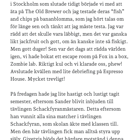
i Stockholm som slutade tidigt började vi med att
äta på The Old Brewer och jag testade deras “fish”
and chips på bananblomma, som jag hört talas om
för länge sen och tänkt att jag måste testa. Jag var
rädd att det skulle vara läbbigt, men det var ganska
likt jackfruit och gott, om än kanske inte så fiskigt.
Men gott duger! Sen var det dags att rädda världen
igen, vi hade bokat ett escape room på Fox in a box,
Zombie lab. Riktigt kul och vi klarade oss, phew!
Avslutade kvällen med lite debriefing på Espresso
House. Mycket trevligt!
På fredagen hade jag lite hastigt och lustigt tagit
semester, eftersom Sander blivit inbjuden till
tävlingen Schackfyranmästaren. Detta eftersom
han vunnit alla sina matcher i tävlingen
Schackfyran, som skolan åkte med klassen till.
Men den här tävlingen fick man alltså styra upp
själv. Givetvis bjöds det hårdare motstånd i denna