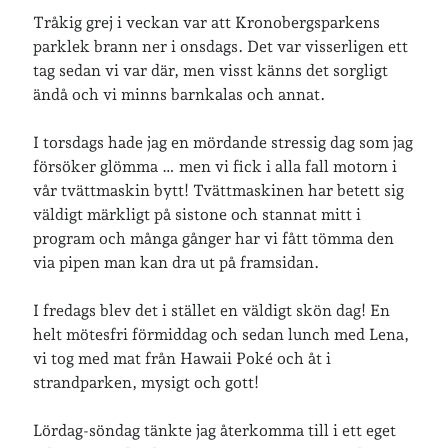
Tråkig grej i veckan var att Kronobergsparkens
parklek brann ner i onsdags. Det var visserligen ett
tag sedan vi var där, men visst känns det sorgligt
ändå och vi minns barnkalas och annat.
I torsdags hade jag en mördande stressig dag som jag
försöker glömma … men vi fick i alla fall motorn i
vår tvättmaskin bytt! Tvättmaskinen har betett sig
väldigt märkligt på sistone och stannat mitt i
program och många gånger har vi fått tömma den
via pipen man kan dra ut på framsidan.
I fredags blev det i stället en väldigt skön dag! En
helt mötesfri förmiddag och sedan lunch med Lena,
vi tog med mat från Hawaii Poké och åt i
strandparken, mysigt och gott!
Lördag-söndag tänkte jag återkomma till i ett eget