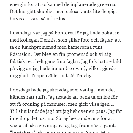
energin för att orka med de inplanerade grejerna.
Det har gått skapligt men också känts lite deppigt
bitvis att vara så orkeslös …
I måndags var jag på kontoret för jag hade bokat in
med kollegan Dennis, som gillar foto och fåglar, att
ta en lunchpromenad med kamerorna runt
Råstasjön. Det blev en fin promenad och vi såg
faktiskt ett helt gäng fina fåglar. Jag fick bättre bild
på vigg än jag hade innan (se ovan), vilket gjorde
mig glad. Toppenväder också! Trevligt!
I onsdags hade jag skrivdag som vanligt, men det
kändes rätt tufft. Jag testade att bena ut en idé för
att få ordning på manuset, men gick vilse igen …
Till slut landade jag i att jag behöver en paus. Jag får
inte ihop det just nu. Så jag bestämde mig för att
växla till skrivövningar. Jag tog fram några gamla
“höstskriv”, skrivutmaningar som Sanna Mac