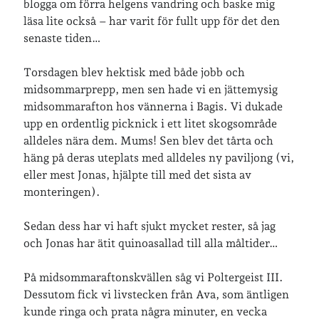
blogga om förra helgens vandring och baske mig
läsa lite också – har varit för fullt upp för det den
Arkiv
senaste tiden…
Arkiv
Torsdagen blev hektisk med både jobb och
midsommarprepp, men sen hade vi en jättemysig
Just nu läser jag
midsommarafton hos vännerna i Bagis. Vi dukade
upp en ordentlig picknick i ett litet skogsområde
alldeles nära dem. Mums! Sen blev det tårta och
häng på deras uteplats med alldeles ny paviljong (vi,
eller mest Jonas, hjälpte till med det sista av
monteringen).
Sedan dess har vi haft sjukt mycket rester, så jag
och Jonas har ätit quinoasallad till alla måltider…
På midsommaraftonskvällen såg vi Poltergeist III.
Dessutom fick vi livstecken från Ava, som äntligen
kunde ringa och prata några minuter, en vecka