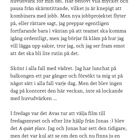
huvudvärk för min del. Har behövt vila mycket och
pausa från skärmtittande, vilket ju är knepigt att
kombinera med jobb. Men nya jobbprojektet flyter
på, eller rättare sagt, jag preppar egentligen
fortfarande bara i väntan på att teamet ska komma
igång ordentligt, men jag börjar få kläm på hur jag
vill lägga upp saker, tror jag, och jag ser fram emot
att det ska bli lite rutin på det.
Skönt i alla fall med vädret. Jag har lunchat på
balkongen ett par gånger och försökt ta mig ut på
något sätt i alla fall varje dag. Men det blev ingen
dag på kontoret den här veckan, inte så lockande
med huvudvärken …
I fredags var det Avas tur att välja film till
fredagsmyset och efter lite hjälp från Jonas :) blev
det
A quiet place
. Jag och Jonas har sett den tidigare,
men det var kul att se om den och nu finns ju en