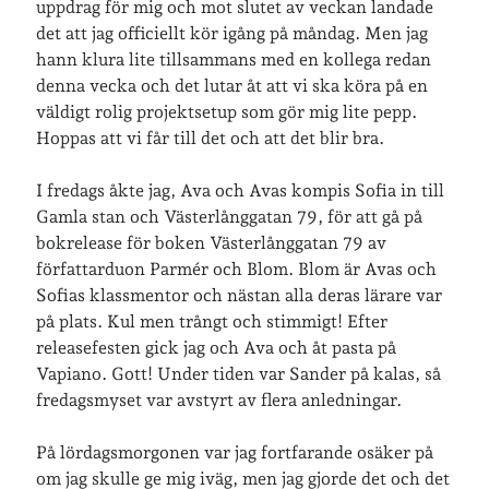
uppdrag för mig och mot slutet av veckan landade
det att jag officiellt kör igång på måndag. Men jag
hann klura lite tillsammans med en kollega redan
denna vecka och det lutar åt att vi ska köra på en
väldigt rolig projektsetup som gör mig lite pepp.
Hoppas att vi får till det och att det blir bra.
I fredags åkte jag, Ava och Avas kompis Sofia in till
Gamla stan och Västerlånggatan 79, för att gå på
bokrelease för boken Västerlånggatan 79 av
författarduon Parmér och Blom. Blom är Avas och
Sofias klassmentor och nästan alla deras lärare var
på plats. Kul men trångt och stimmigt! Efter
releasefesten gick jag och Ava och åt pasta på
Vapiano. Gott! Under tiden var Sander på kalas, så
fredagsmyset var avstyrt av flera anledningar.
På lördagsmorgonen var jag fortfarande osäker på
om jag skulle ge mig iväg, men jag gjorde det och det