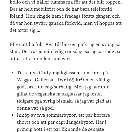
kollo och vi håller tummarna för att det blir toppen.
Det är helt mobilfritt och de har bara telefontid
ibland. Hon ringde hem i fredags första gången och
då var hon tyvärr ganska förkyld, men vi hoppas att
det artar sig …
Efter att ha följt Ava till bussen gick jag en sväng på
stan. Det var ju min lediga onsdag, så jag passade på
att uträtta ärenden som var:
Testa nya Oatly-mjukglassen som finns på
Wiggo i Gallerian. Dyr (65 kr!) men väldigt
god, fast lite isig/sorbetig. Men jag har inte
gillat de veganska mjukglassar jag testat
tidigare pga syrlig bismak, så jag var glad att
denna var så god.
Inköp av nya sommarbyxor, ett par kortare
shorts och ett par caprilängdsbyxor. Har i
princip bott i ett par liknande de senaste