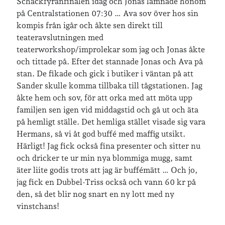
Schackfyranfinalen idag och Jonas lämnade honom
på Centralstationen 07:30 … Ava sov över hos sin
kompis från igår och åkte sen direkt till
teateravslutningen med
teaterworkshop/improlekar som jag och Jonas åkte
och tittade på. Efter det stannade Jonas och Ava på
stan. De fikade och gick i butiker i väntan på att
Sander skulle komma tillbaka till tågstationen. Jag
åkte hem och sov, för att orka med att möta upp
familjen sen igen vid middagstid och gå ut och äta
på hemligt ställe. Det hemliga stället visade sig vara
Hermans, så vi åt god buffé med maffig utsikt.
Härligt! Jag fick också fina presenter och sitter nu
och dricker te ur min nya blommiga mugg, samt
äter liite godis trots att jag är buffémätt … Och jo,
jag fick en Dubbel-Triss också och vann 60 kr på
den, så det blir nog snart en ny lott med ny
vinstchans!