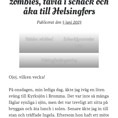
zombies, tävla i schack och
åka till Helsingfors
Publicerat den
5 juni 2023
Räddat världen!
Schackfyranmäst
aren
Helsingforskryssning
Ojoj, vilken vecka!
På onsdagen, min lediga dag, åkte jag iväg en liten
sväng till Kyrksjön i Bromma. Det var inte så många
fåglar synliga i sjön, men det var trevligt att sitta på
bryggan och äta lunch i solen. Senare åkte jag in till
stan och träffade Ingela. Eftersom hon haft ett möte