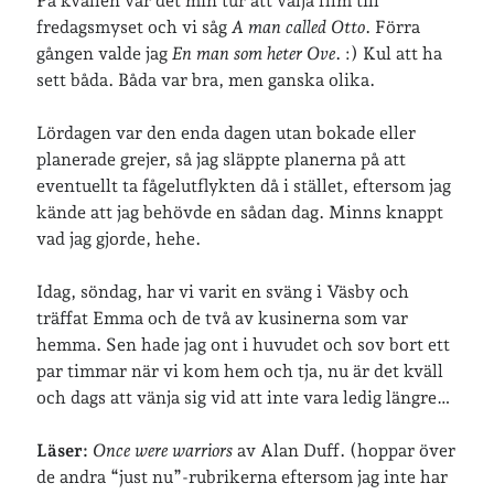
På kvällen var det min tur att välja film till
fredagsmyset och vi såg
A man called Otto
. Förra
gången valde jag
En man som heter Ove
. :) Kul att ha
sett båda. Båda var bra, men ganska olika.
Lördagen var den enda dagen utan bokade eller
planerade grejer, så jag släppte planerna på att
eventuellt ta fågelutflykten då i stället, eftersom jag
kände att jag behövde en sådan dag. Minns knappt
vad jag gjorde, hehe.
Idag, söndag, har vi varit en sväng i Väsby och
träffat Emma och de två av kusinerna som var
hemma. Sen hade jag ont i huvudet och sov bort ett
par timmar när vi kom hem och tja, nu är det kväll
och dags att vänja sig vid att inte vara ledig längre…
Läser:
Once were warriors
av Alan Duff. (hoppar över
de andra “just nu”-rubrikerna eftersom jag inte har