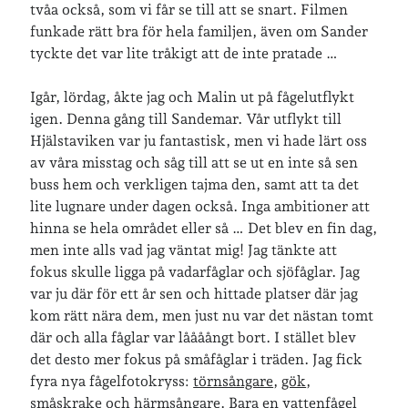
tvåa också, som vi får se till att se snart. Filmen
funkade rätt bra för hela familjen, även om Sander
tyckte det var lite tråkigt att de inte pratade …
Igår, lördag, åkte jag och Malin ut på fågelutflykt
igen. Denna gång till Sandemar. Vår utflykt till
Hjälstaviken var ju fantastisk, men vi hade lärt oss
av våra misstag och såg till att se ut en inte så sen
buss hem och verkligen tajma den, samt att ta det
lite lugnare under dagen också. Inga ambitioner att
hinna se hela området eller så … Det blev en fin dag,
men inte alls vad jag väntat mig! Jag tänkte att
fokus skulle ligga på vadarfåglar och sjöfåglar. Jag
var ju där för ett år sen och hittade platser där jag
kom rätt nära dem, men just nu var det nästan tomt
där och alla fåglar var låååångt bort. I stället blev
det desto mer fokus på småfåglar i träden. Jag fick
fyra nya fågelfotokryss:
törnsångare
,
gök
,
småskrake
och
härmsångare
. Bara en vattenfågel