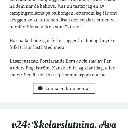
ha dem när de behövs. Just nu testar jag en av
campingstolarna på balkongen, eftersom jag får ont
Inlägg om geocaching
i ryggen av att sitta och läsa i den rejälare stolen vi
har där. Får se vilken som “vinner”.
Har badat både igår (efter joggen) och idag (mycket
Etiketter
folk!). Har läst! Med mera.
barn
barnkläder
bibliotekslån
Läser just nu:
Fortfarande
Barn av sin stad
av Per
Anders Fogelström. Kanske blir jag klar idag, eller
café & restaurang
Bröllop
dator
snart? Sen är det fokus på sommarpocketarna.
festligheter
foto
e-böcker
Lämna en kommentar
frågor & svar
fåglar
fågelskådning
Göteborg
födelsedag
geocaching
hemmet
hemsidan
ikea
v24: Skolavslutning, Ava
jobb
löpning