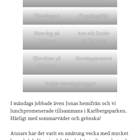
Törnsångare
Kungsängslilja
Mors dag på
Ava och Sander
Hermans
på Hermans
Efterrätter på
Morsdagspresente
Hermans
r
Inviger morsdagsmuggen
I måndags jobbade även Jonas hemifrån och vi
lunchpromenerade tillsammans i Karlbergsparken.
Härligt med sommarväder och grönska!
Annars har det varit en småtung vecka med mycket