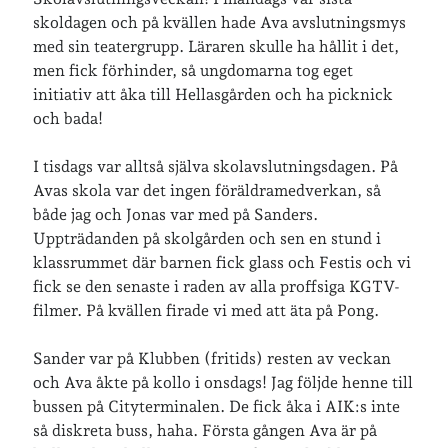
skoldagen och på kvällen hade Ava avslutningsmys
Logga in
med sin teatergrupp. Läraren skulle ha hållit i det,
Flöde för inlägg
men fick förhinder, så ungdomarna tog eget
Flöde för kommentarer
initiativ att åka till Hellasgården och ha picknick
WordPress.org
och bada!
I tisdags var alltså själva skolavslutningsdagen. På
Avas skola var det ingen föräldramedverkan, så
både jag och Jonas var med på Sanders.
Uppträdanden på skolgården och sen en stund i
klassrummet där barnen fick glass och Festis och vi
fick se den senaste i raden av alla proffsiga KGTV-
filmer. På kvällen firade vi med att äta på Pong.
Sander var på Klubben (fritids) resten av veckan
och Ava åkte på kollo i onsdags! Jag följde henne till
bussen på Cityterminalen. De fick åka i AIK:s inte
så diskreta buss, haha. Första gången Ava är på