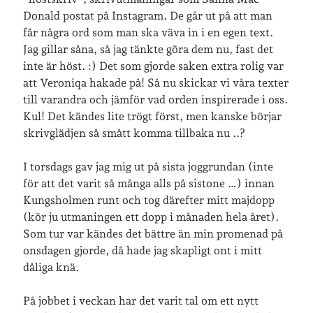
Donald postat på Instagram. De går ut på att man
får några ord som man ska väva in i en egen text.
Jag gillar såna, så jag tänkte göra dem nu, fast det
inte är höst. :) Det som gjorde saken extra rolig var
att Veroniqa hakade på! Så nu skickar vi våra texter
till varandra och jämför vad orden inspirerade i oss.
Kul! Det kändes lite trögt först, men kanske börjar
skrivglädjen så smått komma tillbaka nu ..?
I torsdags gav jag mig ut på sista joggrundan (inte
för att det varit så många alls på sistone …) innan
Kungsholmen runt och tog därefter mitt majdopp
(kör ju utmaningen ett dopp i månaden hela året).
Som tur var kändes det bättre än min promenad på
onsdagen gjorde, då hade jag skapligt ont i mitt
dåliga knä.
På jobbet i veckan har det varit tal om ett nytt