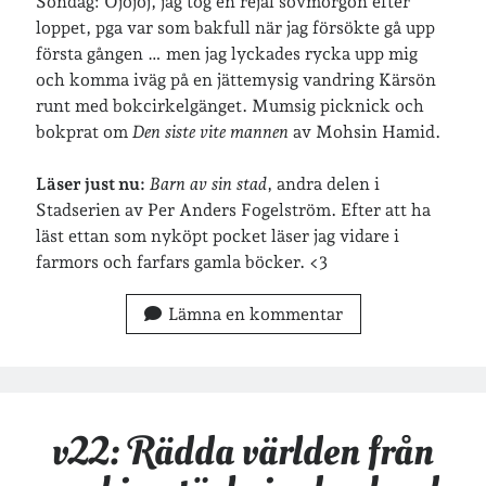
Söndag: Ojojoj, jag tog en rejäl sovmorgon efter
loppet, pga var som bakfull när jag försökte gå upp
första gången … men jag lyckades rycka upp mig
och komma iväg på en jättemysig vandring Kärsön
runt med bokcirkelgänget. Mumsig picknick och
bokprat om
Den siste vite mannen
av Mohsin Hamid.
Läser just nu:
Barn av sin stad
, andra delen i
Stadserien av Per Anders Fogelström. Efter att ha
läst ettan som nyköpt pocket läser jag vidare i
farmors och farfars gamla böcker. <3
Lämna en kommentar
v22: Rädda världen från