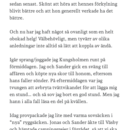
sedan senast. Skönt att höra att hennes förkylning
blivit bättre och att hon generellt verkade ha det
bättre.
Jag bokför
min läsning på Goodreads
.
Och nu har jag haft något så ovanligt som en helt
obokad helg! Välbehövligt, men tyvärr av olika
Geocaching
anledningar inte alltid så lätt att koppla av ändå.
Igår sprang/joggade jag Kungsholmen runt på
förmiddagen. Jag och Sander gick en sväng till
affären och köpte nya skor till honom, eftersom
hans faller sönder. På eftermiddagen var jag
tvungen att avbryta tvättvikandet för att lägga mig
en stund… och så sov jag bort en god stund. Men jag
hann i alla fall läsa en del på kvällen.
Idag provpackade jag lite med varma sovsäcken i
“nya” ryggsäcken. Jonas och Sander åkte till Väsby
och hämtade campinggrejer i förrådet, så att vi ska