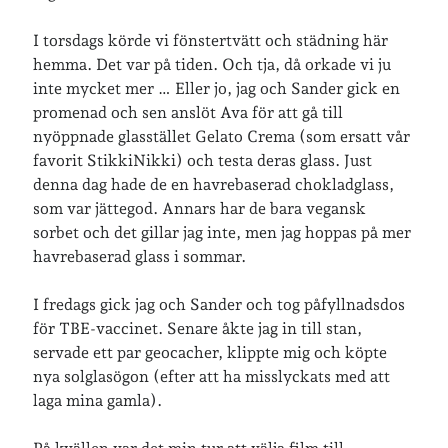
I torsdags körde vi fönstertvätt och städning här
hemma. Det var på tiden. Och tja, då orkade vi ju
inte mycket mer … Eller jo, jag och Sander gick en
promenad och sen anslöt Ava för att gå till
nyöppnade glasstället Gelato Crema (som ersatt vår
favorit StikkiNikki) och testa deras glass. Just
denna dag hade de en havrebaserad chokladglass,
som var jättegod. Annars har de bara vegansk
sorbet och det gillar jag inte, men jag hoppas på mer
havrebaserad glass i sommar.
I fredags gick jag och Sander och tog påfyllnadsdos
för TBE-vaccinet. Senare åkte jag in till stan,
servade ett par geocacher, klippte mig och köpte
nya solglasögon (efter att ha misslyckats med att
laga mina gamla).